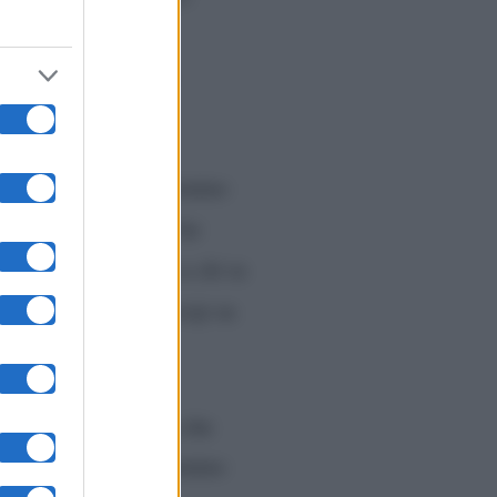
 collaborato alla
llo
Ciao Darwin
e
.
Banijay
gruppo
.
partecipato anche Antonino
“. Poche parole per far
posto: “
Non capisco a chi tu
o per innescare il
gossip
su
è un semplice
gossip
che
nia Bruganelli e Antonino