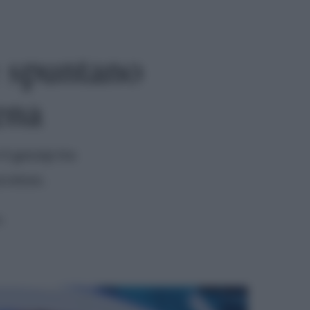
e spuntano
ena
l gossip tra
ccesso.
a