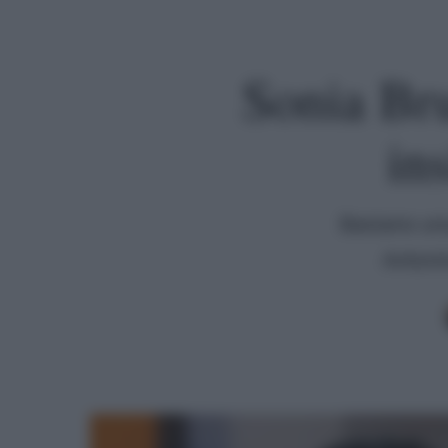
Sonia Bru
in
Bastano una
Antoni
Premi invio per cercare o ESC per uscire