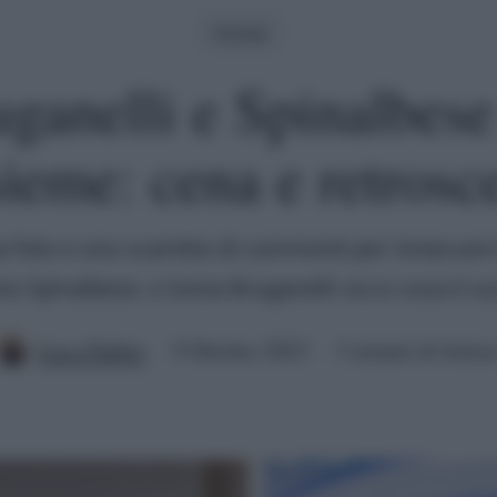
Gossip
ganelli e Spinalbes
sieme: cena e retrosc
 foto e uno scambio di commenti per innescare i
no Spinalbese. e Sonia Bruganelli: ecco cosa è su
Luca Fabbri
9 Ottobre 2023
3 minuti di lettur