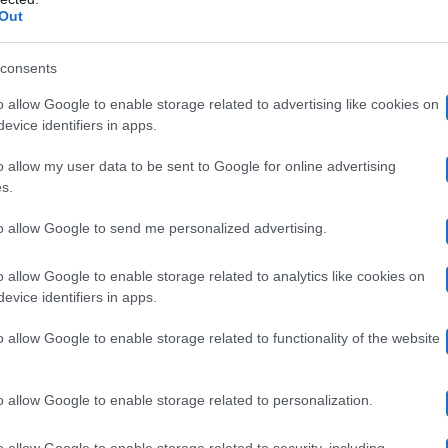
Out
ante Bartalucci
. Il primo è un autore televisivo, che ha
Mediaset
Grande Frate
 programmi televisivi di
, quali
consents
Nonpanic
rice esecutiva di
, società di produzione del 
o allow Google to enable storage related to advertising like cookies on
evice identifiers in apps.
essere avvenuto per motivi professionali o privati, ha 
o allow my user data to be sent to Google for online advertising
s.
ato dal suo commento: “
Manca il ragazzino lì in mezzo
to allow Google to send me personalized advertising.
 stato tagliato dalla foto, parole a cui Bruganelli ha ris
 che questo semplice botta e risposta tra i due è bastat
o allow Google to enable storage related to analytics like cookies on
evice identifiers in apps.
o allow Google to enable storage related to functionality of the website
, tuttavia, non c’è nulla. Quello del
flirt
, al momento, 
o allow Google to enable storage related to personalization.
una. Molto più probabile, invece, che l’incontro tra So
o allow Google to enable storage related to security, including