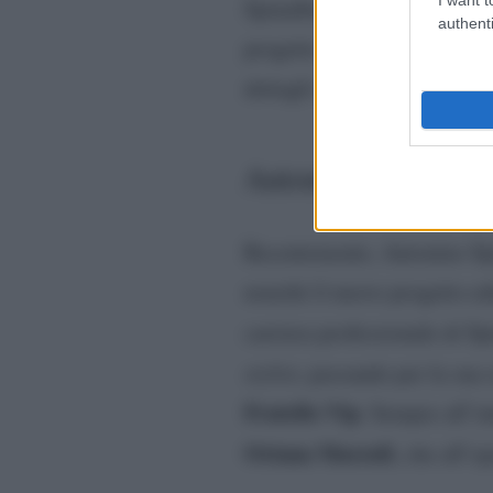
per
Spinalbese sia avvenuto
authenti
progetto. Anche su questo m
dettagli a riguardo.
Antonino Spinalbese: 
Recentemente, Antonino Spi
nonché il nuovo progetto ed
carriera professionale di Sp
stylist
, passando per la su
Fratello Vip
. Sempre all’in
Oriana Marzoli
, che all’e