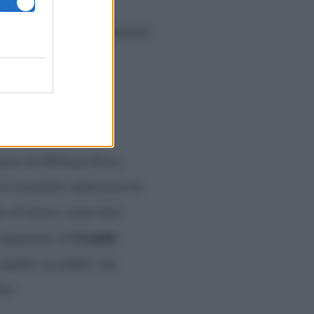
rando insieme ad un
 verranno forniti ulteriori
arte di
DillingerNews
,
eva in primis ripercorso la
llo al lavoro come
hair-
Grande
tecipazione al
 a quanto accaduto con
ino
.