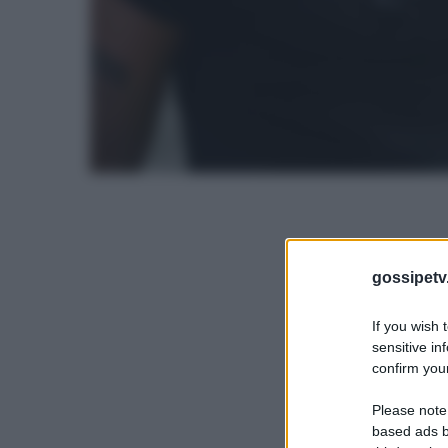
gossipetv
If you wish 
sensitive in
confirm your
Please note
based ads b