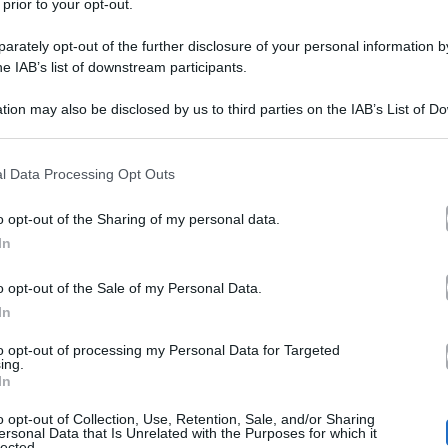
 prior to your opt-out.
rately opt-out of the further disclosure of your personal information by
he IAB’s list of downstream participants.
tion may also be disclosed by us to third parties on the IAB’s List of 
 that may further disclose it to other third parties.
 that this website/app uses one or more Google services and may gath
l Data Processing Opt Outs
commenti. Questo è bastato per innescare il
gossip
di u
including but not limited to your visit or usage behaviour. You may click 
 to Google and its third-party tags to use your data for below specifi
lli
Antonino Spinalbese
e
. Sui
social
se ne parla da ore
o opt-out of the Sharing of my personal data.
ogle consent section.
In
 ma cosa c’è di vero in tutto questo? Prima di dare una 
o opt-out of the Sale of my Personal Data.
.
In
to opt-out of processing my Personal Data for Targeted
ing.
Antonino Spinalbese a cena insieme: il g
In
o opt-out of Collection, Use, Retention, Sale, and/or Sharing
ersonal Data that Is Unrelated with the Purposes for which it
elli ha postato sui
social
una foto che la ritrae a cena 
lected.