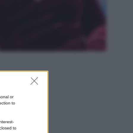
sonal or
ection to
nterest-
closed to