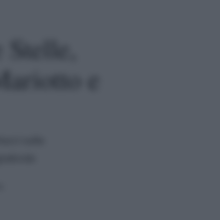
Stelle,
Mariotto e
lucci sulla
graticola
a