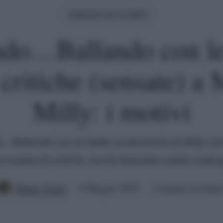
Ballando Con Le Stelle
do…Ballando con le 
i critiche (sensate) a 
Milly: i motivi
. Ballando con le Stelle, la decisione di Milly Car
a incetta di critiche. Anche Mariotto subito sulla 
Mirko Vitali
9 Maggio 2025
2 minuti di lettur