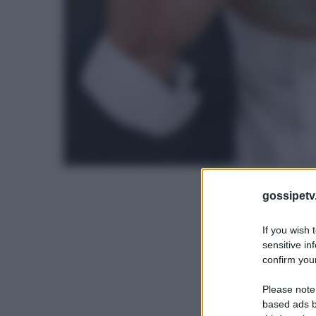
gossipetv
If you wish 
sensitive in
confirm your
Please note
based ads b