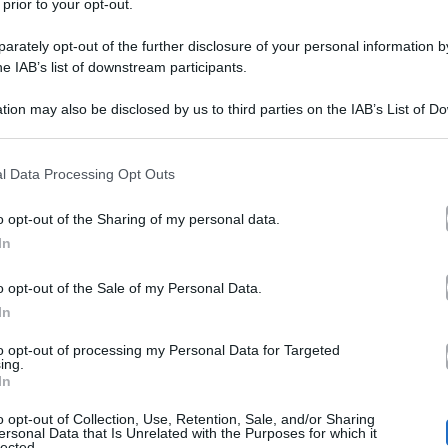
 prior to your opt-out.
rately opt-out of the further disclosure of your personal information by
he IAB’s list of downstream participants.
tion may also be disclosed by us to third parties on the IAB’s List of 
 that may further disclose it to other third parties.
 that this website/app uses one or more Google services and may gath
l Data Processing Opt Outs
including but not limited to your visit or usage behaviour. You may click 
 to Google and its third-party tags to use your data for below specifi
o opt-out of the Sharing of my personal data.
ogle consent section.
Sognando… Ballando con le 
o con le stelle, vale a dire
In
ui social, ad essere criticati all’inizio della trasmission
o opt-out of the Sale of my Personal Data.
Guillermo Mariotto,
In
o per cambiare,
che è tornato reg
Rai
icembre che avevano fatto inalberare i vertici
. Che
to opt-out of processing my Personal Data for Targeted
ing.
In
giuria
ta? La scelta della
e un’uscita dimenticabile dello
o opt-out of Collection, Use, Retention, Sale, and/or Sharing
Valentina Fiori e N
 che si è esibita, quella formata da
ersonal Data that Is Unrelated with the Purposes for which it
lected.