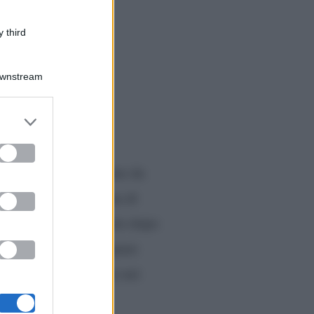
 third
Downstream
er and store
to grant or
ed purposes
stelle.
E al via, come da
e sono stati la padrona di
olarmente al suo posto dopo
 cosa ha fatto mugugnare
 stilista venezuelano nei
ikita Perotti.