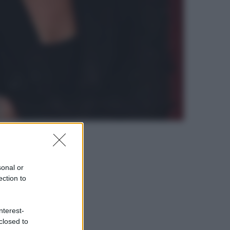
sonal or
ection to
nterest-
closed to