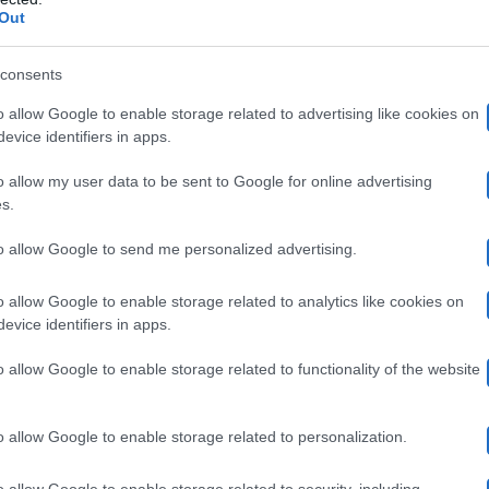
Out
revede che gli aspiranti maestri di Ballando danzino in
consents
alent show di Rai Uno. Riassumendo, il livello è alto in q
o allow Google to enable storage related to advertising like cookies on
tro, bensì una persona che vive di danza. Milly Carlucci 
evice identifiers in apps.
ria storica di Ballando che, come è noto, ad eccezione d
o allow my user data to be sent to Google for online advertising
tecnici’, ossia i giornalisti Ivan Zazzaroni e Selvaggia
s.
ga
o stilista Guillermo Mariotto. Secondo molti, per una
to allow Google to send me personalized advertising.
estiere.
o allow Google to enable storage related to analytics like cookies on
evice identifiers in apps.
a non ha la responsabilità assoluta sui concorrenti in qu
o allow Google to enable storage related to functionality of the website
mica ne tira un’altra e naturalmente a finirci subito in 
tare Valentina Fiori e Nikita Perotti, ha rilasciato dichi
o allow Google to enable storage related to personalization.
escato mugugni.
o allow Google to enable storage related to security, including