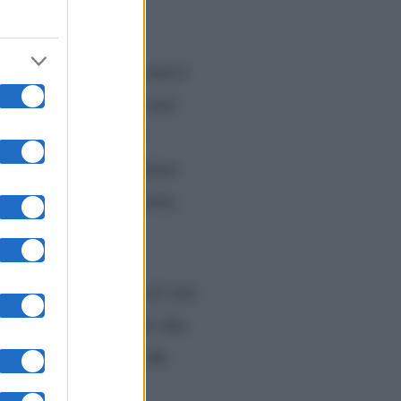
 coppia con alcuni
uanto chi va in pista non è
è stata criticata per aver
Carolyn Smith,
i
è
 Lucarelli, il conduttore
ra
come quella proposta,
anto per il 50% pesa il voto
mezzo è stato Mariotto che,
arazioni controverse che