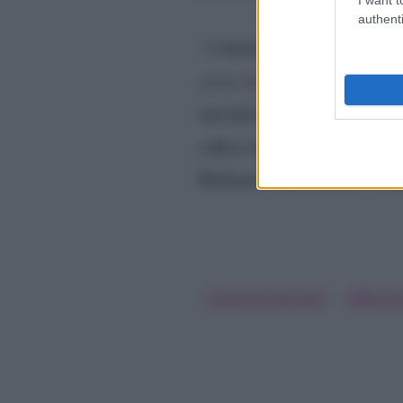
authenti
“A Ballando già ne abbiamo 
serve veramente…”,
le
paro
intendere di non aver in al
raffica di biasimi. Tantissi
Ballando con le stelle e a Mi
Guillermo Mariotto
Milly Car