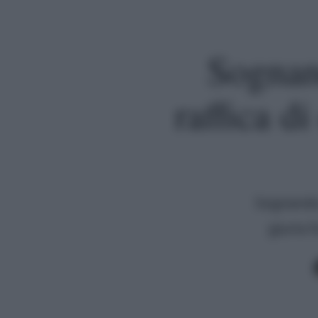
Sognan
raffica d
Sognando..
giuria f
Premi invio per cercare o ESC per uscire