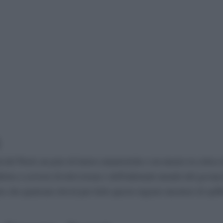
à del Nord, un paio di lauree umanistiche e un master in critica 
iletta a scrivere di televisione e dell'infernale mondo del gossip
to che qualcuno dovrà pur farlo questo ingrato mestiere di spiff