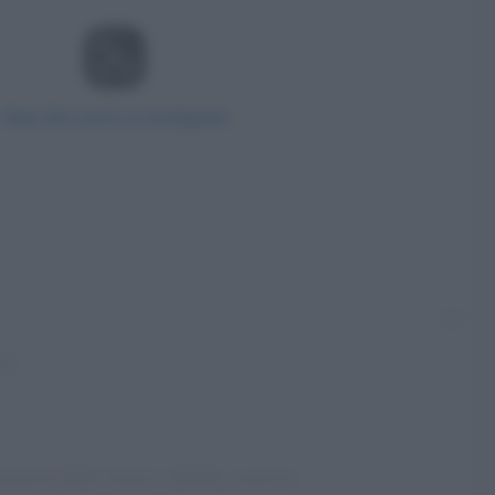
View this post on Instagram
ared by Milly Carlucci (@milly_carlucci)