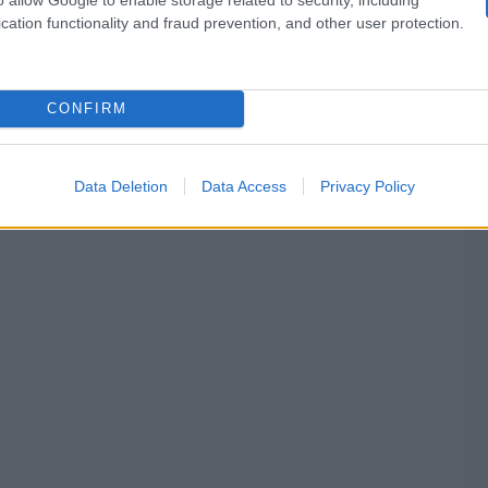
cation functionality and fraud prevention, and other user protection.
mma.
Carlucci
 da parte della
, che ormai considera i colleg
CONFIRM
ia.
Data Deletion
Data Access
Privacy Policy