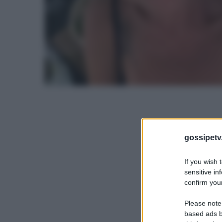
gossipetv
If you wish 
sensitive in
confirm your
Please note
based ads b