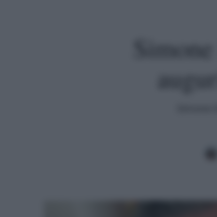
Simone D
augur
Simone Di
Premi invio per cercare o ESC per uscire