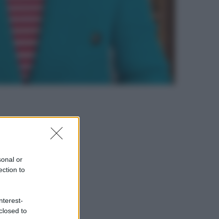
sonal or
ection to
nterest-
closed to