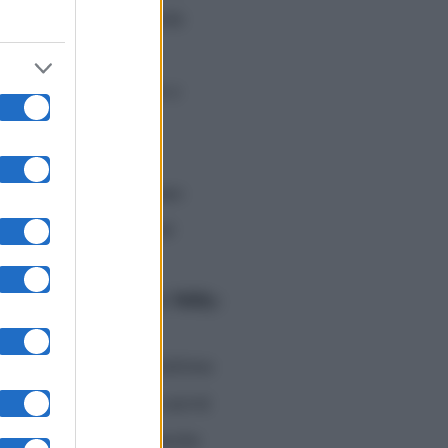
ene, questione di pochi
sua compagna hanno
olti dello spettacolo e
Da ieri, in tanti stavano
Ballando
o di
, con cui
nto
per l’arrivo di
ori
Milly
. Ecco le parole di
:
 con le stelle dell’ultimo
 ballerino. Chissà se vorrà
empre benvenuto! E anche