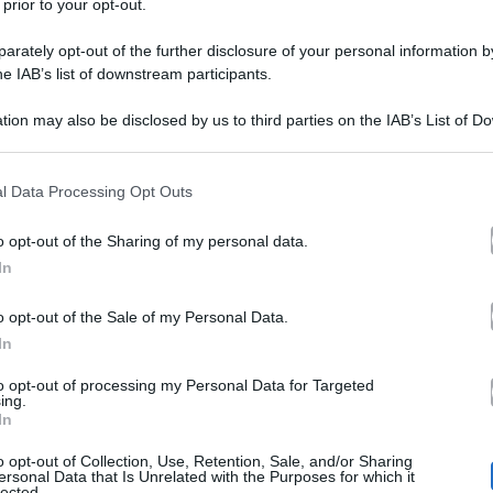
 prior to your opt-out.
rately opt-out of the further disclosure of your personal information by
he IAB’s list of downstream participants.
tion may also be disclosed by us to third parties on the IAB’s List of 
 that may further disclose it to other third parties.
 that this website/app uses one or more Google services and may gath
l Data Processing Opt Outs
padre
ntato
per la prima volta. Ieri, 21 maggio, il bal
including but not limited to your visit or usage behaviour. You may click 
 to Google and its third-party tags to use your data for below specifi
figlio
Instagram
la nascita del loro
con una storia su
. 
o opt-out of the Sharing of my personal data.
ogle consent section.
In
manina
Gabriele
della
del piccolo, che hanno chiamato
nefratelli di Roma e i genitori non potrebbero essere più
o opt-out of the Sale of my Personal Data.
In
to opt-out of processing my Personal Data for Targeted
ing.
In
aria Di Stolfo
Simon
ha pubblicato una foto insieme a
o opt-out of Collection, Use, Retention, Sale, and/or Sharing
 fa. Vedendo quell’immagine, la donna non ha potuto far
ersonal Data that Is Unrelated with the Purposes for which it
lected.