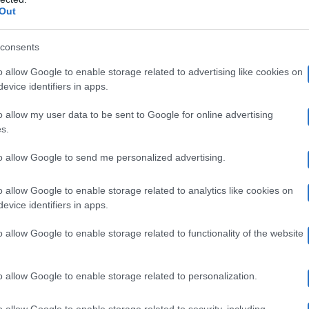
bambino
ochissimo tempo, sarebbe arrivato il loro
. Ebb
Out
Ballando con le Stelle
nte nato. L’opinionista di
e la 
consents
i auguri da parte dei loro seguaci, così come da vari v
o allow Google to enable storage related to advertising like cookies on
ai Uno,
Rossella Erra.
tra cui la storica opinionista
evice identifiers in apps.
o allow my user data to be sent to Google for online advertising
Milly Carlucci
ancare, infine, le congratulazioni di
. 
s.
saggio della conduttrice per lo storico maestro di ball
to allow Google to send me personalized advertising.
comme
, la presentatrice non si è limitata a lasciare un
o allow Google to enable storage related to analytics like cookies on
video
neo-genit
di fare un vero e proprio
di auguri per i
evice identifiers in apps.
o allow Google to enable storage related to functionality of the website
 grande gioia annunciare l’arrivo nel clan di Ballando
 Simone Pasquale e di Mary. Il più nuovo, il più fresco
o allow Google to enable storage related to personalization.
ualsiasi cosa vorrai essere Gabriele, da noi sarai s
o allow Google to enable storage related to security, including