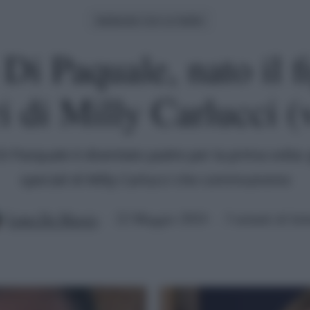
Ballando Con Le Stelle
i Paquale, nato il fi
i di Milly Carlucci (
 Pasquale è diventato padre per la prima volta: 
speciali di Milly Carlucci che commuovono
Luna De Massis
22 Maggio 2024
3 minuti di let