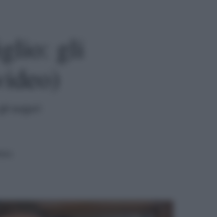
glio: gli
video)
gli auguri
tura