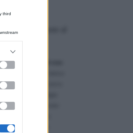
 third
 parla del tumore al
Downstream
er and store
to grant or
tumore al seno
parlare del
ed purposes
Verissimo
spite di
l’attrice
ello Vip
, nel 2017, aveva
a non aveva dato troppa
onvinta che quando sono
‘sarò invecchiata’. La
questo carcinoma”,
ha