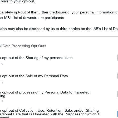
 prior to your opt-out.
rately opt-out of the further disclosure of your personal information by
he IAB’s list of downstream participants.
Serena Grandi a Verissimo
tion may also be disclosed by us to third parties on the IAB’s List of 
 that may further disclose it to other third parties.
seno
 that this website/app uses one or more Google services and may gath
l Data Processing Opt Outs
including but not limited to your visit or usage behaviour. You may click 
Serena Grandi
è tornata in tv per 
 to Google and its third-party tags to use your data for below specifi
o opt-out of the Sharing of my personal data.
ogle consent section.
che l’ha colpita qualche mese fa. O
In
Grande Frat
ha confidato che già al
o opt-out of the Sale of my Personal Data.
In
avuto qualche sintomo. Ma all’epoc
importanza a certi segnali.
“Sono c
to opt-out of processing my Personal Data for Targeted
ing.
In
ip già cominciavo a stare male, non ero io e mi dicevo 
o opt-out of Collection, Use, Retention, Sale, and/or Sharing
e non riuscivo a capire perché avessi era già dovuta a 
ersonal Data that Is Unrelated with the Purposes for which it
lected.