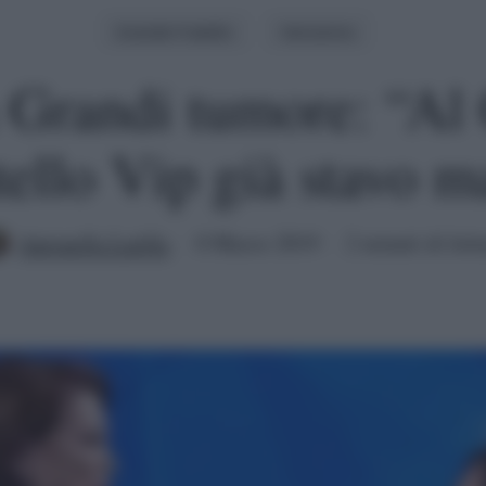
Grande Fratello
Verissimo
 Grandi tumore: “Al
tello Vip già stavo m
Antonella Latilla
8 Marzo 2019
2 minuti di lett