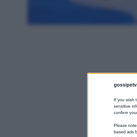
gossipetv
If you wish 
sensitive in
confirm your
Please note
based ads b