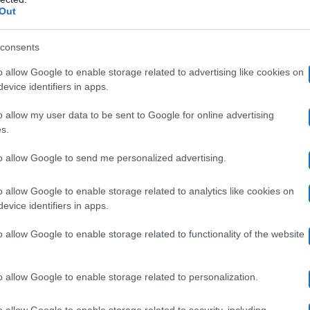
“A dicembre ho subito due interventi al seno per la r
Out
. Dopo il primo intervento, ho dovuto subirne un secon
consents
 de La grande bellezza.
o allow Google to enable storage related to advertising like cookies on
evice identifiers in apps.
a operata due volte per il cancro
o allow my user data to be sent to Google for online advertising
s.
to allow Google to send me personalized advertising.
l mio corpo. Ho basato tutto sulla mia bellezza. Ho cono
rompente e oggi mi ha tradito”
, ha detto
Serena Grandi
o allow Google to enable storage related to analytics like cookies on
evice identifiers in apps.
olo la radioterapia
per 5, 6 settimane. Ho molta paura
o allow Google to enable storage related to functionality of the website
 starnuto penso: ma vivrò?”
, ha aggiunto.
o allow Google to enable storage related to personalization.
a un nuovo amore dopo il tumore
o allow Google to enable storage related to security, including