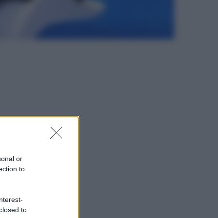
sonal or
ection to
nterest-
closed to