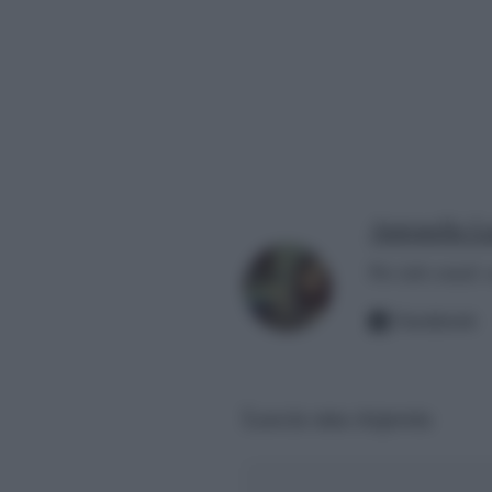
Antonella La
Per info email:
Facebook
Lascia una risposta