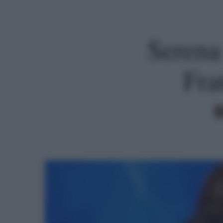
Serena
Fra
Premi invio per cercare o ESC per uscire