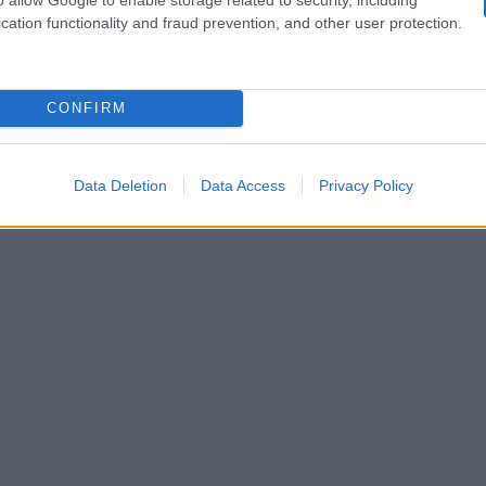
cation functionality and fraud prevention, and other user protection.
mia vita, tornare a lavorare. Ho momenti di grande sco
o con la voglia di fare una passeggiata o di leggere un
CONFIRM
ita, aria, magari trovare un altro amore
”
, ha sottolin
Data Deletion
Data Access
Privacy Policy