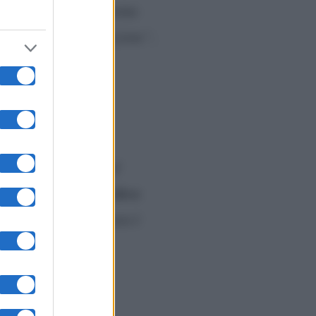
imozione di un carcinoma
do a causa di un’infezione”
,
sciuto il successo al
Non devo
a Verissimo.
“
. Penso sempre che non è