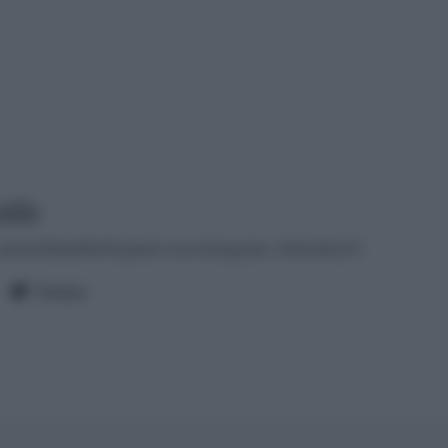
tilla
antonellalatilla@gmail.com
instagram: cheloidea21
Twitter