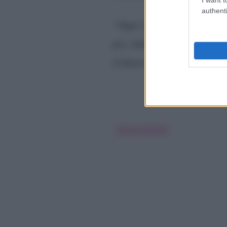
authenti
“Oggi voglio riprendere la 
poi, immediatamente reagisc
Vorrei cambiare v
il futuro.
Serena Grandi