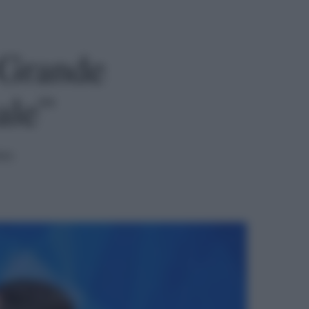
 Grande
ale”
ura