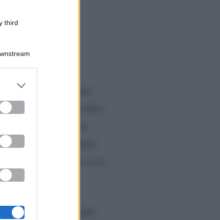
 third
Downstream
er and store
 a tenere banco il tema
to grant or
ed purposes
 a come risolvere un’altra
Rai Tre con la storica
tto da non sottovalutare,
ori a puntata. Ebbene, cosa
one
.
, quando compirà 67 anni,