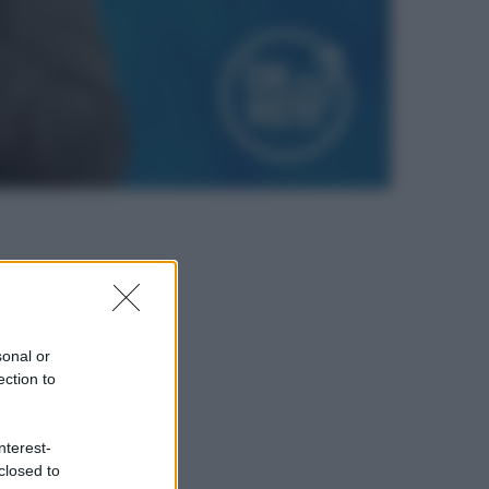
sonal or
ection to
nterest-
closed to