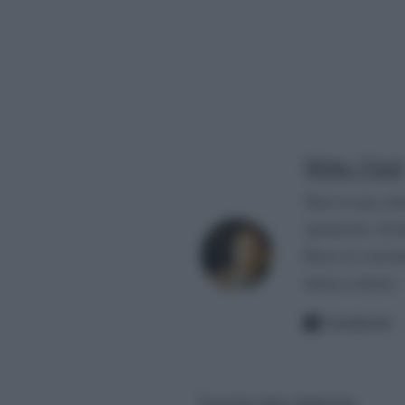
Mirko Vitali
Nato in una citt
spettacolo. Si d
Paese (è convin
fattacci altrui).
Facebook
Lascia una risposta