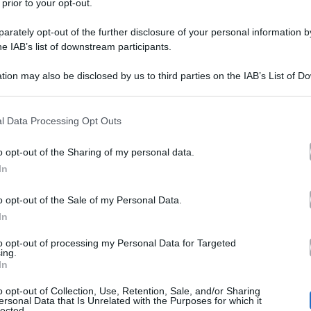
 prior to your opt-out.
rately opt-out of the further disclosure of your personal information by
he IAB’s list of downstream participants.
tion may also be disclosed by us to third parties on the IAB’s List of 
 that may further disclose it to other third parties.
 that this website/app uses one or more Google services and may gath
l Data Processing Opt Outs
Rai
i e di soluzioni da trovare in casa
. Mentre continua
including but not limited to your visit or usage behaviour. You may click 
 to Google and its third-party tags to use your data for below specifi
he la dirigenza di Viale Mazzini deve iniziare a pensare
o opt-out of the Sharing of my personal data.
ogle consent section.
In
Federica Sciarelli,
a situazione contrattuale di
totem di 
?,
prodotto unico nel panorama televisivo italiano. E, fa
o opt-out of the Sale of my Personal Data.
In
grado di intrattenere una media di 2 milioni di spettat
to opt-out of processing my Personal Data for Targeted
pensi
e la conduttrice e giornalista sta per raggiugere la
ing.
In
o opt-out of Collection, Use, Retention, Sale, and/or Sharing
vicenda è stato TvBlog che ha spiegato che la Sciarelli
ersonal Data that Is Unrelated with the Purposes for which it
lected.