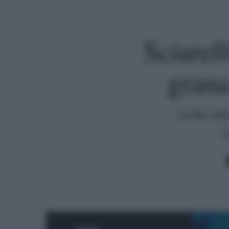
Sciarell
grana
La Rai, dop
a
Premi invio per cercare o ESC per uscire