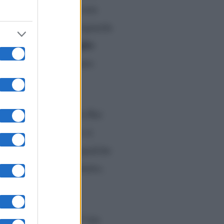
uasi un anno di ferie non
 molto. Per quel che riguarda
fino a luglio
suo viaggio
tale scenario è alquanto
privata, due perché la Rai
’ha visto?
che, come si
do pensione verrà in qualche
gli accordi e, soprattutto,
luppa’ Chi l’ha visto? ma