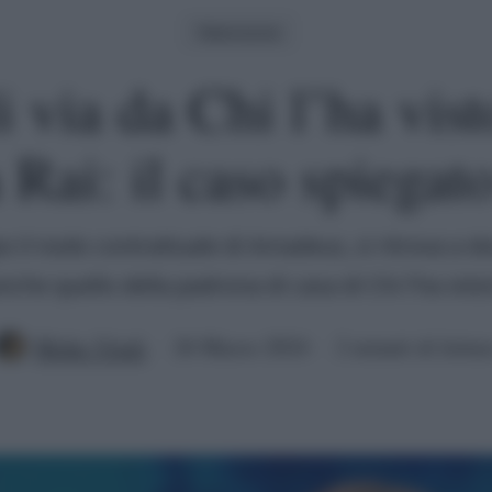
Televisione
i via da Chi l’ha vis
 Rai: il caso spiegat
o il nodo contrattuale di Amadeus, si ritrova a d
nche quello della padrona di casa di Chi l'ha vist
Mirko Vitali
26 Marzo 2024
2 minuti di lettur