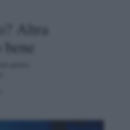
to? Altra
o bene
over gestire
o?
a