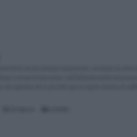
à del Nord, un paio di lauree umanistiche e un master in critica 
iletta a scrivere di televisione e dell'infernale mondo del gossip
to che qualcuno dovrà pur farlo questo ingrato mestiere di spiff
Instagram
LinkedIn