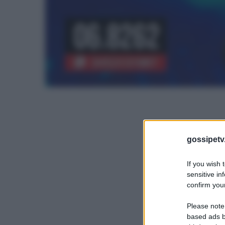
gossipetv
If you wish 
sensitive in
confirm your
Please note
based ads b