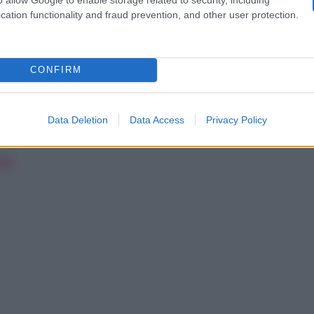
potrebbe essere steso sottoforma di collaborazione. Pro
cation functionality and fraud prevention, and other user protection.
 prossima estate. Anche perché proprio nei mesi caldi c’
forza di cose si deve prendere una decisione.
CONFIRM
Data Deletion
Data Access
Privacy Policy
lli