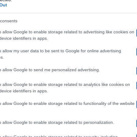
ione. Bisogna però tenere conto che la giornalista ha q
Out
pire che la questione del suo contratto va risolta tra non
consents
 alcun problema: Chi l’ha visto? proseguirà spedito il 
o allow Google to enable storage related to advertising like cookies on
lli che si godrà un anno di ferie e poi la pensione? No, 
evice identifiers in apps.
o allow my user data to be sent to Google for online advertising
s.
n sembra assolutamente intenzionata a ritirarsi a vita 
to allow Google to send me personalized advertising.
nciare a lei che, di fatto, è
l’anima e la mente di Chi l
o allow Google to enable storage related to analytics like cookies on
di qualità e ascolti ottimi. Si presume quindi che il no
evice identifiers in apps.
empre come rivela TvBlog, ci sarà bisogno di ridefinire 
o allow Google to enable storage related to functionality of the website
ta romana.
o allow Google to enable storage related to personalization.
i dovrebbe proseguire il suo viaggio a bordo della ‘scia
o allow Google to enable storage related to security, including