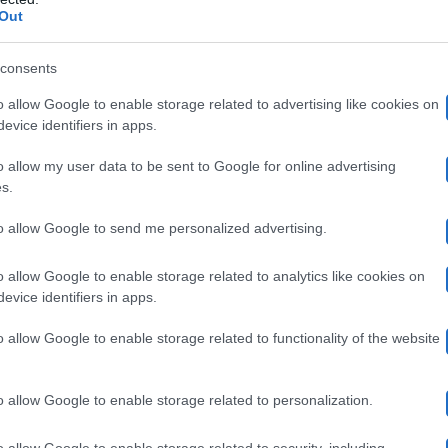
 relazione tra il 2018 e il 2019. All’epoca si era lascia
Out
al cantante. I paparazzi li inseguivano ovunque tanto ch
consents
Non voglio far parte di questo mondo (quello del gossip
o allow Google to enable storage related to advertising like cookies on
evice identifiers in apps.
o allow my user data to be sent to Google for online advertising
s.
4. Irama sale sul palco di Sanremo con quel mostro sacr
“Quando finisce un amore”,
oro
che compie 50 anni dal
to allow Google to send me personalized advertising.
ivendo il mondo volevo lasciarvi con questo”,
ha aggiun
o allow Google to enable storage related to analytics like cookies on
evice identifiers in apps.
pura. La De Lellis, su Instagram, con una foto che è s
bia apprezzato la performance dell’ex. Inoltre ha invitat
o allow Google to enable storage related to functionality of the website
o allow Google to enable storage related to personalization.
o allow Google to enable storage related to security, including