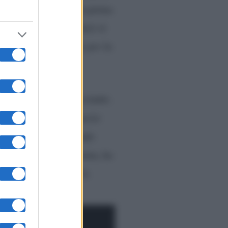
ta da non molto per la prima
e l’ex allievo di Amici si
, ndr), parlate di me per la
o che è Riccardo Cocciante.
 suo debutto.
“In questo
to Cocciante intonando
tata tutto un programma, ha
o i suoi fan a votarlo.