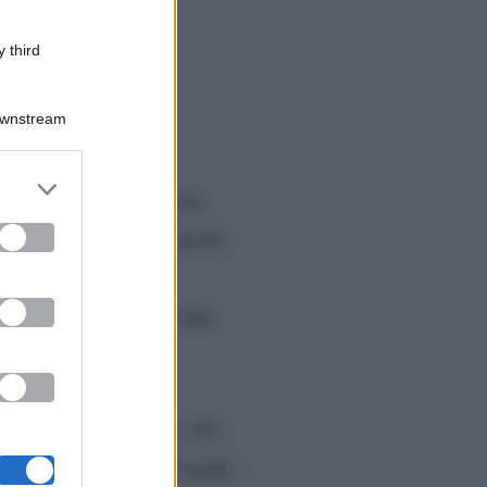
 third
Downstream
er and store
i con i quali ha vissuto
to grant or
ed purposes
iano si è lasciata da pochi
pubblica, l’ex
iosi nei confronti di due
drea Damante;
poi, nel
Irama Plume
, con il quale