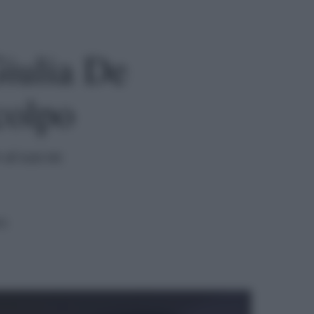
Giulia De
colpo
 al suo ex
ra