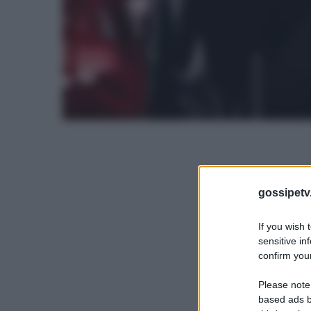
gossipetv
If you wish 
sensitive in
confirm your
Please note
based ads b