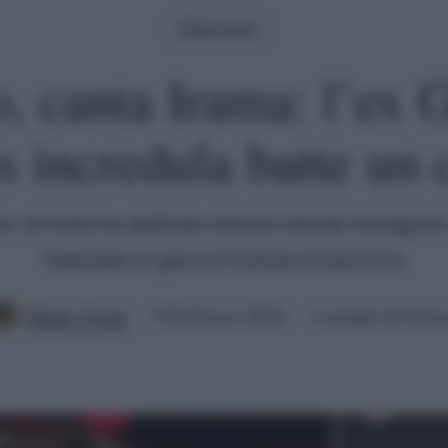
Televisione
 canta Irama: l’ex 
is incredula batte un 
cer di Ostia ha dedicato diverse Stories Instagram
fidanzato in gara al Festival di Sanremo
Mirko Vitali
9 Febbraio 2024
2 minuti di lettu