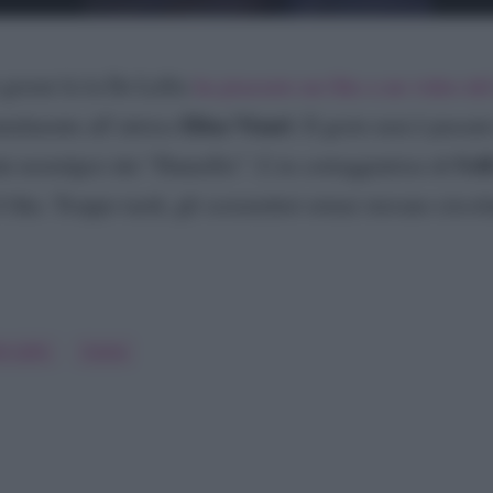
giorni fa la De Lellis
ha piazzato un like a un video de
Elisa Visari
talmente all’attrice
. Il gesto non è passat
Ue
ai nostalgici dei “Damellis”. L’ex corteggiatrice di
il like. Troppo tardi, gli screenshot ormai stavano circo
e Lellis
Irama