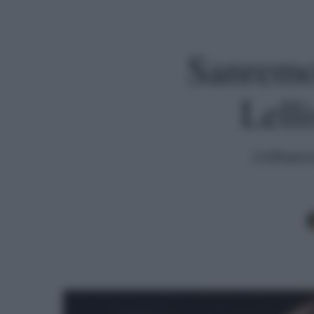
Sanremo,
Lell
L'influen
Premi invio per cercare o ESC per uscire