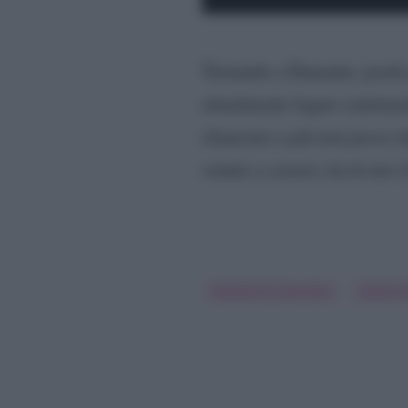
Tornando a Damante, pochi 
attualmente legato sentimen
rilanciato a più non posso d
venuto a crearsi, ha levato 
Festival Di Sanremo
Giulia D