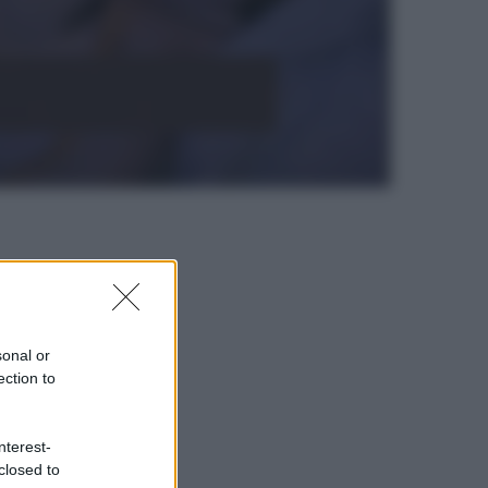
sonal or
ection to
nterest-
closed to