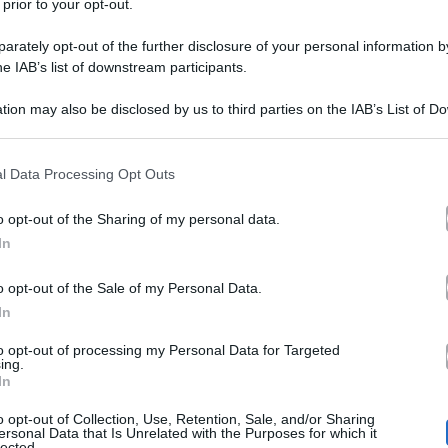
 prior to your opt-out.
rately opt-out of the further disclosure of your personal information by
he IAB’s list of downstream participants.
tion may also be disclosed by us to third parties on the IAB’s List of 
 that may further disclose it to other third parties.
 that this website/app uses one or more Google services and may gath
l Data Processing Opt Outs
single
ex fidanzati,
e dispensa ‘carezze’ per i suoi
quell
including but not limited to your visit or usage behaviour. You may click 
 to Google and its third-party tags to use your data for below specifi
Carlo Gussalli Beretta
ncontrare
. Con il rampollo bresc
o opt-out of the Sharing of my personal data.
ogle consent section.
In
 Curioso notare che, non appena la notizia è stata resa 
onne si è resa protagonista di un paio di gesti assai cur
o opt-out of the Sale of my Personal Data.
In
ore di vendetta verso Beretta, sussurrano i ‘maligni’.
to opt-out of processing my Personal Data for Targeted
ing.
In
An
a’ ha fatto un apprezzamento del tutto inaspettato ad
o opt-out of Collection, Use, Retention, Sale, and/or Sharing
ver del Festival di Sanremo
, ha dedicato tre Stories ad
ersonal Data that Is Unrelated with the Purposes for which it
lected.