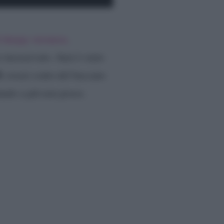
l deejay veronese,
o inosservato. Anzi è stato
D
, resasi conto del baccano
lando a più non posso.