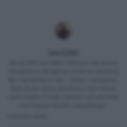
Luca Fabbri
Nato nel 1999, vive a Roma. Laureato in Arti e Scienze
dello Spettacolo alla Sapienza con una tesi sulla fiction
Rai, è specializzato in video – editing e sceneggiatura.
Negli anni ha coltivato altri interessi come l’editoria
online, la grafica e la regia. Curiosità e senso del dovere
sono il binomio che più lo contraddistingue.
Lascia una risposta