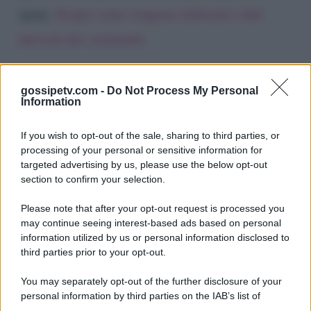
spam.
Scopri come vengono elaborati i dati
derivati dai commenti
.
gossipetv.com -
Do Not Process My Personal
Information
If you wish to opt-out of the sale, sharing to third parties, or
processing of your personal or sensitive information for
targeted advertising by us, please use the below opt-out
section to confirm your selection.
Please note that after your opt-out request is processed you
Gossip e TV è un sito di MASTE S.r.l.
may continue seeing interest-based ads based on personal
viale Luigi Majno n. 21 - 20129 Milano (MI)
information utilized by us or personal information disclosed to
P.Iva 10909580960
third parties prior to your opt-out.
You may separately opt-out of the further disclosure of your
personal information by third parties on the IAB’s list of
Categorie
downstream participants.