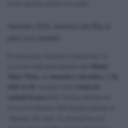
in uno specifico giorno: ecco quale.
Sanremo 2024, annuncio dei Big in
gara: ecco quando
È stato proprio Amadeus ad annunciare, in
Milano
occasione della partecipazione alla
Music Week
domenica 3 dicembre
Tg
, che
, al
delle 13:30
i nomi dei
, verranno svelati
cantanti in gara
della 74esima edizione del
Festival di Sanremo
. Nell’incontro dedicato al
“Sanremo che verrà”, lo
showman
ha così