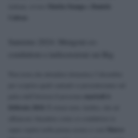
Mattia Stanga
Daniele
italiani, ovvero
e
Cabras
.
Sanremo 2024: Mengoni co-
conduttore e indiscrezioni sui Big
Non resta che attendere domenica 3 dicembre
per scoprire quali cantanti si presenteranno sul
martedì 6
palco dell’Ariston il prossimo
febbraio 2024
. È ormai noto, inoltre, che ad
affiancare Amadeus come co-conduttore (e
Marco
super ospite) nella prima serata ci sarà