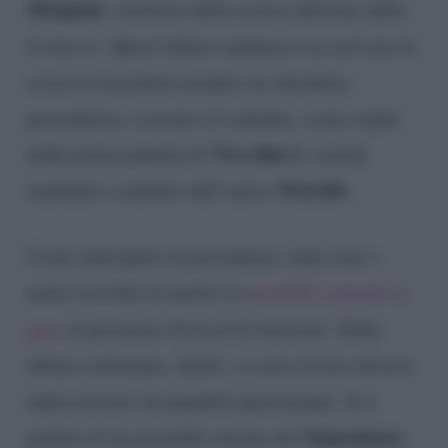
Mengoni
, vincitore della scorsa edizione della
kermesse
. Quest’ultimo annuncio era arrivato lo
scorso 6 novembre proprio da Amadeus,
presentatosi, assieme al cantante, come ospite
Viva Rai 2
della prima puntata di
, varietà
Fiorello
mattutino condotto dall’amico
.
Come anticipato in precedenza, tanti sono i
nomi circolati in merito ai
possibili cantanti in
gara
al prossimo
Festival di Sanremo
. Nelle
ultime settimane, infatti, si sono ricorse diverse
indiscrezioni sui papabili partecipanti. Si è
Negramaro
parlato di un possibile ritorno dei
,