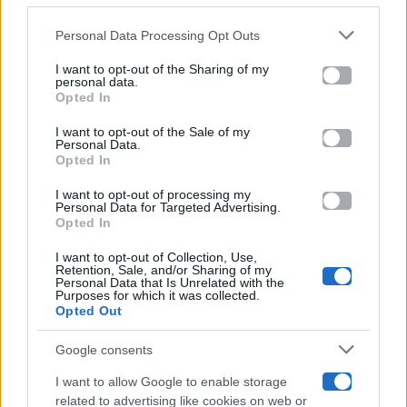
Gossip
Personal Data Processing Opt Outs
This information may also be disclosed by us to third parties
on the IAB’s List of Downstream Participants that may further
I want to opt-out of the Sharing of my
Televisione
disclose it to other third parties.
personal data.
Opted In
Please note that this website/app uses one or more Google
services and may gather and store information including but
I want to opt-out of the Sale of my
Programmi TV
Personal Data.
not limited to your visit or usage behaviour. You may click to
Opted In
grant or deny consent to Google and its third-party tags to
Amici
use your data for below specified purposes in below Google
I want to opt-out of processing my
consent section.
Personal Data for Targeted Advertising.
Opted In
Ballando Con Le Stelle
I want to opt-out of Collection, Use,
Retention, Sale, and/or Sharing of my
Grande Fratello
Personal Data that Is Unrelated with the
Purposes for which it was collected.
Opted Out
Isola Dei Famosi
Google consents
Pechino Express
I want to allow Google to enable storage
related to advertising like cookies on web or