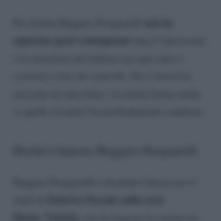
non ha
Per fortuna Ruggero Pasquarelli
riportato gravi conseguenze
dopo l’operazione
e la rimozione del linfoma ma ogni anno è
costretto a fare dei controlli. Ora l’artista ha
precisato di stare bene e in ottima forma anche
se quella vicenda l’ha profondamente cambiato.
Perché è famoso Ruggero Pasquarelli
Ruggero Pasquarelli è diventato famoso per il
Federico Paccini nella serie
ruolo di
Disney Violetta
, che ha lanciato la carriera di