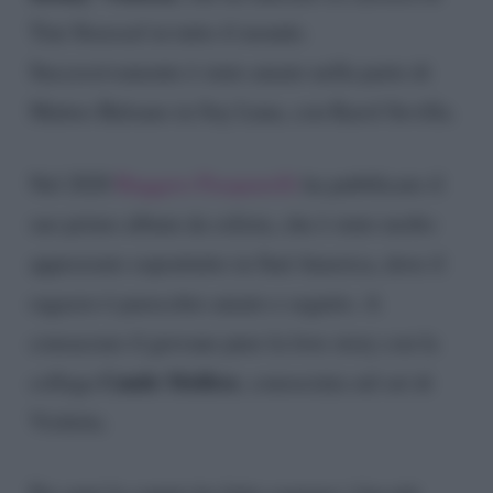
Tini Stoessel in tutto il mondo.
Successivamente è stato amato nella parte di
Matteo Balsano in Soy Luna, con Karol Sevilla.
Nel 2020
Ruggero Pasquarelli
ha pubblicato il
suo primo album da solista, che è stato molto
apprezzato soprattutto in Sud America, dove il
ragazzo è parecchio amato e seguito. A
consacrare il giovane pure la love story con la
Cande Molfese
collega
, conosciuta sul set di
Violetta.