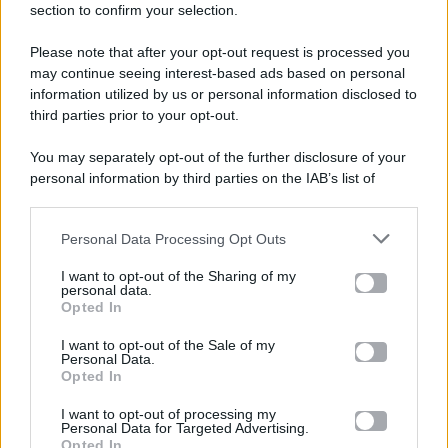
section to confirm your selection.
Please note that after your opt-out request is processed you
Gossip e TV è un sito di MASTE S.r.l.
may continue seeing interest-based ads based on personal
viale Luigi Majno n. 21 - 20129 Milano (MI)
information utilized by us or personal information disclosed to
third parties prior to your opt-out.
P.Iva 10909580960
You may separately opt-out of the further disclosure of your
personal information by third parties on the IAB’s list of
Categorie
downstream participants.
Gossip
Personal Data Processing Opt Outs
This information may also be disclosed by us to third parties
on the IAB’s List of Downstream Participants that may further
I want to opt-out of the Sharing of my
Televisione
disclose it to other third parties.
personal data.
Opted In
Please note that this website/app uses one or more Google
services and may gather and store information including but
I want to opt-out of the Sale of my
Programmi TV
Personal Data.
not limited to your visit or usage behaviour. You may click to
Opted In
grant or deny consent to Google and its third-party tags to
use your data for below specified purposes in below Google
Amici
I want to opt-out of processing my
consent section.
Personal Data for Targeted Advertising.
Opted In