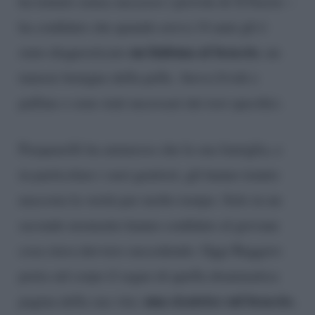
ha tentato senza successo i provini di X Factor –
ha confidato che quando aveva 14 anni gli è
un linfoma al braccio
stato diagnosticato
, un
tumore benigno della pelle. Aveva lividi e
palline e sono stati necessari dei test specifici.
Pasquarelli ha ammesso che la sua famiglia, e
in particolare i suoi genitori, gli hanno tenuto
nascosta la verità per molto tempo. Solo in un
secondo momento hanno confidato al giovane
cosa stava davvero succedendo. Oggi Ruggero
porta sul corpo il segno di quella drammatica
una cicatrice sul braccio.
pagina della sua vita: