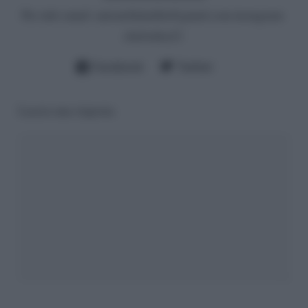
Per info email:
antonellalatilla@gmail.com
instagram:
cheloidea21
Facebook
Twitter
Lascia una risposta