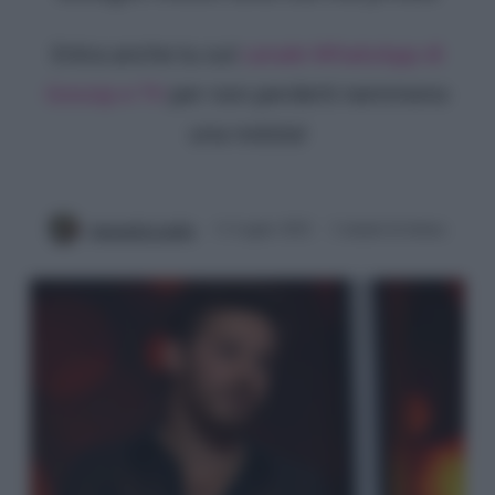
Entra anche tu sul
canale WhatsApp di
Gossip e TV
per non perderti nemmeno
una notizia!
Antonella Latilla
11 Luglio 2022
2 minuti di lettura