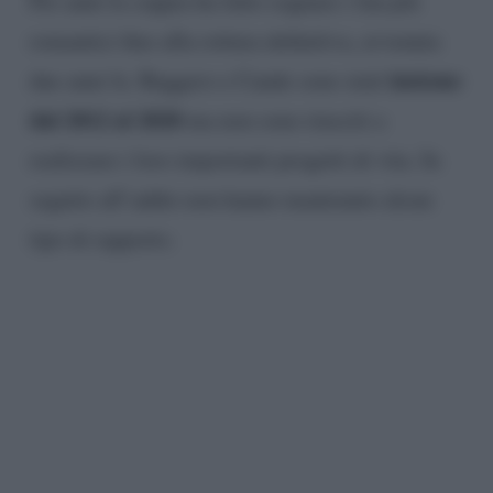
Per anni la coppia ha fatto sognare i fan più
romantici fino alla rottura definitiva, avvenuta
insieme
due anni fa. Ruggero e Cande sono stati
dal 2012 al 2020
ma non sono riusciti a
realizzare i loro importanti progetti di vita. In
seguito all’addio non hanno mantenuto alcun
tipo di rapporto.