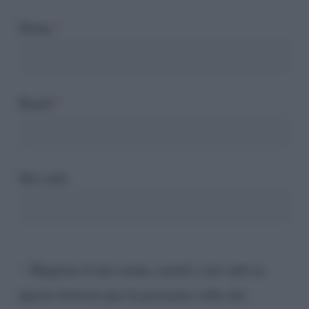
Nome
*
Email
*
Sito web
Registra il mio nome, email e sito web su
questo browser per la prossima volta che