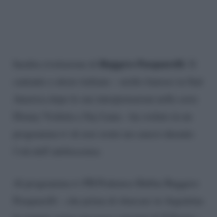
Ruggero Pasquarelli
Inedita rivelazione di
. Il
cantante e attore italiano – molto famoso in Sud
America dopo le sue interpretazioni nelle serie
Disney Violetta e Soy Luna – ha svelato in un
programma tv di aver avuto un cancro durante
l’età dell’adolescenza.
Al programma tv PH Podemos Hablar Ruggero
Pasquarelli – che prima di sbarcare in Argentina