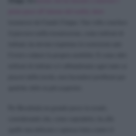
Zenga
. Rel
azione che ha iniziato a muovere i
primi passi all’interno del reality show
trasmesso da Canale Cinque. Una volta concluso
il percorso nella trasmissione, come milioni di
italiani, ha dovuto rispettare le restrizioni anti
Covid e ridurre la propria mobilità. E come altri
milioni di italiani si è abbandonata ogni tanto ai
piaceri della tavola, non facendosi problemi per
qualche chilo in più acquisito.
Per Rosalinda un grande passo in avanti,
considerando che, come sopradetto, ha alle
spalle una delicata e spinosa lotta contro il