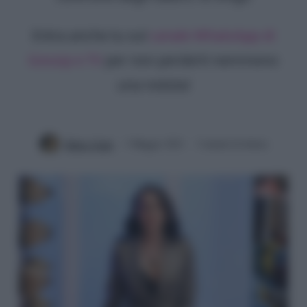
Entra anche tu sul
canale WhatsApp di
Gossip e TV
per non perderti nemmeno
una notizia!
Mirko Vitali
3 Maggio 2021
3 minuti di lettura