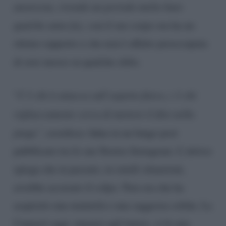
anoressia, vivendo un periodo molto buio
qualche anno fa),
con il suo corpo ora ha un
ottimo rapporto e che non è affatto preoccupata
di aver messo su qualche chilo.
“
C’è chi ti attacca sull’aspetto fisico, c’è chi
vigliaccamente cerca di mettere il dito nella
piaga”
, esordisce Adua in un lungo post
pubblicato tra le sue Stories Instagram. L’attrice
spiega che in passato, in simili situazioni,
avrebbe accusato il colpo. Non ora che ha
acquisito una maturità e una saggezza solida. La
Cannavò oggi, innanzi agli haters, si fa una