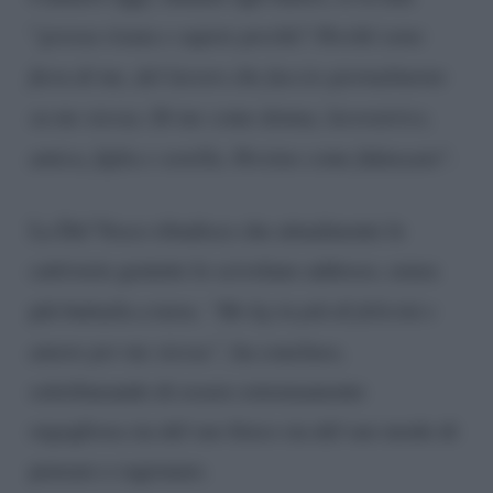
“
grossa risata e sapete perché? Perché sono
fiera di me, del lavoro che faccio giornalmente
su me stessa. Di me come donna, lavoratrice,
amica, figlia e sorella. Persino come fidanzata
“.
La Del Vesco ribadisce che attualmente le
cattiverie gratuite le scivolano addosso, senza
più buttarla a terra.
“Ho kg in più di felicità e
amore per me stessa”,
ha concluso,
sottolineando di essere estremamente
orgogliosa sia del suo fisico sia del suo modo di
pensare e ragionare.