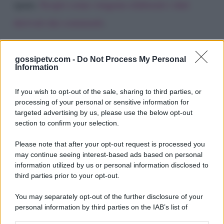
spam.
Scopri come vengono elaborati i dati
derivati dai commenti
.
gossipetv.com -
Do Not Process My Personal
Information
If you wish to opt-out of the sale, sharing to third parties, or
processing of your personal or sensitive information for
targeted advertising by us, please use the below opt-out
section to confirm your selection.
Please note that after your opt-out request is processed you
Gossip e TV è un sito di MASTE S.r.l.
may continue seeing interest-based ads based on personal
viale Luigi Majno n. 21 - 20129 Milano (MI)
information utilized by us or personal information disclosed to
third parties prior to your opt-out.
P.Iva 10909580960
You may separately opt-out of the further disclosure of your
personal information by third parties on the IAB’s list of
Categorie
downstream participants.