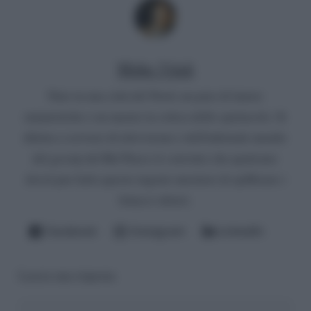
Mirko Vitali
Nato in una città del Nord, un paio di lauree
umanistiche e un master in critica dello spettacolo. Si
diletta a scrivere di televisione e dell'infernale mondo
del gossip del Bel Paese (è convinto che qualcuno
dovrà pur farlo questo ingrato mestiere di spifferare i
fattacci altrui).
Facebook
Instagram
LinkedIn
Lascia una risposta