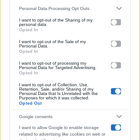
Gossip
Personal Data Processing Opt Outs
This information may also be disclosed by us to third parties
on the IAB’s List of Downstream Participants that may further
I want to opt-out of the Sharing of my
Televisione
disclose it to other third parties.
personal data.
Opted In
Please note that this website/app uses one or more Google
services and may gather and store information including but
I want to opt-out of the Sale of my
Programmi TV
Personal Data.
not limited to your visit or usage behaviour. You may click to
Opted In
grant or deny consent to Google and its third-party tags to
use your data for below specified purposes in below Google
Amici
I want to opt-out of processing my
consent section.
Personal Data for Targeted Advertising.
Opted In
Ballando Con Le Stelle
I want to opt-out of Collection, Use,
Retention, Sale, and/or Sharing of my
Grande Fratello
Personal Data that Is Unrelated with the
Purposes for which it was collected.
Opted Out
Isola Dei Famosi
Google consents
Pechino Express
I want to allow Google to enable storage
related to advertising like cookies on web or
Uomini E Donne