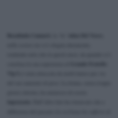
Rosalinda Cannavò
Adua Del Vesco
, la ‘fu’
,
nelle scorse ore si è sfogata duramente,
rendendo noto che in questi mesi, da quando si è
Grande Fratello
conclusa la sua esperienza al
Vip 5,
è stata attaccata da molti haters per via
del suo aumento di peso. La donna, senza troppo
girarci attorno, ha ammesso di essere
ingrassata
. Dall’altro lato ha rimarcato che a
differenza del passato
(la siciliana ha sofferto di