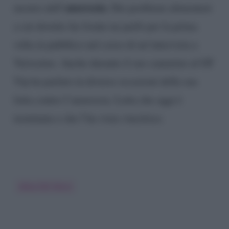
anoressia
mostro dell’
. Dei problemi alimentari
a cui dovette far fronte ne parlò per la prima
volta in pubblico nel corso di un’intervista a
Verissimo. Anche durante il suo cammino al GF
Vip ha parlato in diverse occasioni della sua
lotta contro l’anoressia. Lotta che oggi è
terminata e che l’ha vista vincitrice.
Adua Del Vesco