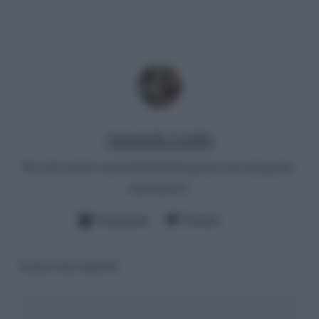
Antonella Latilla
Per info email:
antonellalatilla@gmail.com
instagram:
cheloidea21
Facebook
Twitter
Lascia una risposta