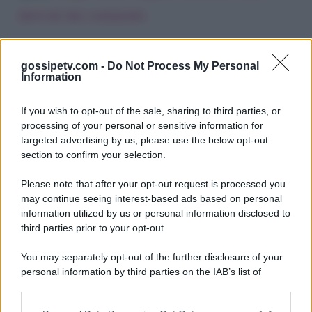
derivati dai commenti
.
gossipetv.com -
Do Not Process My Personal
Information
If you wish to opt-out of the sale, sharing to third parties, or
processing of your personal or sensitive information for
targeted advertising by us, please use the below opt-out
section to confirm your selection.
Please note that after your opt-out request is processed you
Gossip e TV è un sito di MASTE S.r.l.
may continue seeing interest-based ads based on personal
viale Luigi Majno n. 21 - 20129 Milano (MI)
information utilized by us or personal information disclosed to
third parties prior to your opt-out.
P.Iva 10909580960
You may separately opt-out of the further disclosure of your
personal information by third parties on the IAB’s list of
Categorie
downstream participants.
Gossip