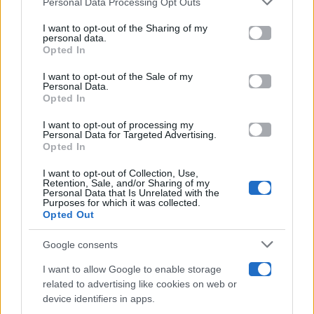
Personal Data Processing Opt Outs
This information may also be disclosed by us to third parties
on the IAB’s List of Downstream Participants that may further
I want to opt-out of the Sharing of my
Televisione
disclose it to other third parties.
personal data.
Opted In
Please note that this website/app uses one or more Google
services and may gather and store information including but
I want to opt-out of the Sale of my
Programmi TV
Personal Data.
not limited to your visit or usage behaviour. You may click to
Opted In
grant or deny consent to Google and its third-party tags to
use your data for below specified purposes in below Google
Amici
I want to opt-out of processing my
consent section.
Personal Data for Targeted Advertising.
Opted In
Ballando Con Le Stelle
I want to opt-out of Collection, Use,
Retention, Sale, and/or Sharing of my
Grande Fratello
Personal Data that Is Unrelated with the
Purposes for which it was collected.
Opted Out
Isola Dei Famosi
Google consents
Pechino Express
I want to allow Google to enable storage
related to advertising like cookies on web or
Uomini E Donne
device identifiers in apps.