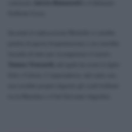
Aurora Ramazzotti
conoscere
e il fidanzato
Goffredo Cerza.
Secondo le indiscrezioni Michelle si sarebbe
pentita di questa frequentazione e ora starebbe
facendo di tutto per riconquistare il marito
Tomaso Trussardi,
dal quale ha avuto le figlie
Sole e Celeste. L’imprenditore, dal canto suo,
non avrebbe proprio digerito gli scatti bollenti
tra la Hunziker e il bel Giovanni Angiolini.