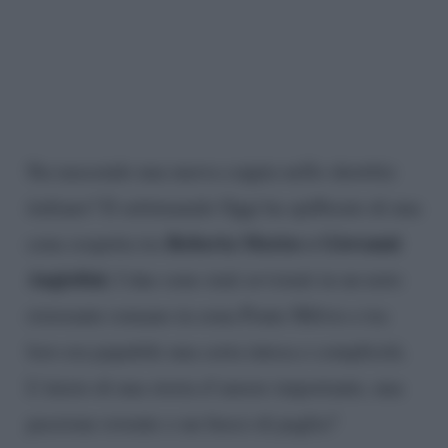
Sta nascendo una nuova coppia nello showbiz
italiano? Il settimanale Oggi ha spifferato di una
Roberta Morise e Giovanni
cena sospetta tra
Angiolini.
I due sono stati avvistati in un noto
ristorante romano in zona Ponte Milvio e tra
loro era papabile una certa intesa e complicità.
L’inizio di una storia d’amore importante, una
passione rovente o un fuoco di paglia?