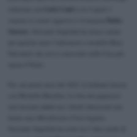
Carlo Conti
relazione con
(con il quale è
Potito
rimasta in ottimi rapporti)
e il tennista
Starace.
Giovanni Angiolini ha invece amato
per qualche anno l’infermiera e modella Mary
Falconieri che aveva conosciuto nella Casa più
spiata d’Italia.
Poi, nei primi mesi del 2022, la bollente liaison
con Michelle Hunziker. Le foto dei paparazzi
non lasciano dubbi ma i diretti interessati non
hanno mai ufficializzato il loro legame.
Giovanni Angiolini ha avuto tra l’altro modo di