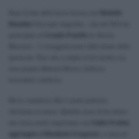
Michelle
Dopo la fine della breve liaison con
Hunziker
Giovanni Angiolini – che nel 2014 ha
Grande Fratello
partecipato al
di Alessia
Marcuzzi – è corteggiatissimo dalle donne dello
spettacolo. Pare che a colpire il bel medico sia
stata proprio Roberta Morise, bellezza
mozzafiato calabrese.
Ma la conduttrice Rai è anche piuttosto
sfortunata in amore. Qualche mese fa ha chiuso
Giulio Fratini,
una storia molto importante con
oggi legato a Elisabetta Gregoraci
, a causa di