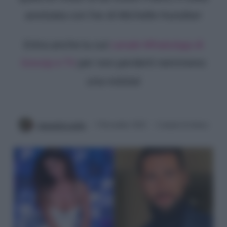
avvistata con l'ex di Michelle Hunziker
Entra anche tu sul
canale WhatsApp di
Gossip e TV
per non perderti nemmeno
una notizia!
Antonella Latilla
3 Novembre 2022
2 minuti di lettura