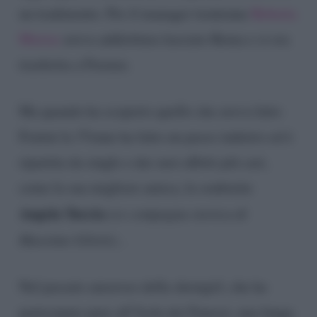
un tradimento. Per il manager trentenne
Roberta
Morise
aveva addirittura lasciato Roma e si era
trasferita a Firenze.
Ma quando ha scoperto quello che aveva fatto
Fratini la 37enne ha fatto un passo indietro ed è
ripartita da single e dai suoi affetti più cari,
come la sua migliore amica, la soubrette
Angela Tuccia
(ex compagna storica di
Massimo Giletti). .
Nel passato amoroso della showgirl, che ha
partecipato pure all’Isola dei Famosi, una lunga