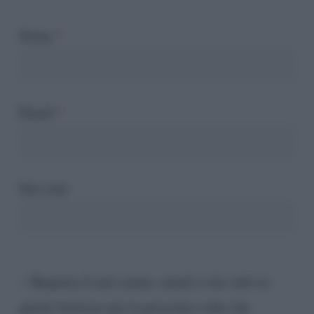
Nome
*
Email
*
Sito web
Registra il mio nome, email e sito web su
questo browser per la prossima volta che