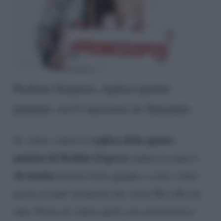
Pechino Express, replica quinta
puntata: cos’è successo in Tanzania
replica della quinta
Se volete vedere la
puntata di Pechino Express
andata in onda il
18 ottobre
potrete farlo quando e come volete
grazie ai tanti strumenti che ormai Rai offre da
anni. Prima di vedere quali sono permetteteci