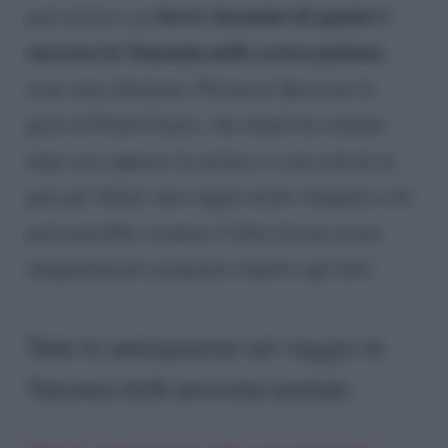
breve riassunto di quanto è
però di farvi un
successo in Tanzania nella scorsa puntata
:
sono stati eliminati i Promessi Sposi per la
gioia di Paola Caruso, che infatti ha esultato
dopo aver appreso la notizia, e sono entrati in
gara gli Alieni, una coppia molto simpatica che
però potrebbe scontare il fatto di non essere
adeguatamente preparata rispetto agli altri.
Tutte le anticipazioni sul viaggio in
Tanzania delle prossime puntate