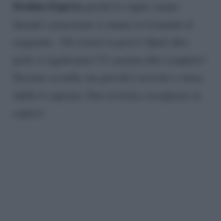
Pechino Express
perché le coppie stanno
finendo e pian piano si stanno avvicinando al
traguardo. Chi resterà in gioco? Quali altre
perle ci regaleranno? Ci saranno altri scoppiati?
Nessuno sa nulla, ma giovedì è arrivato e senza
dubbi lo sapremo. Fate in fretta a recuperare la
replica!