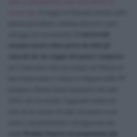
Tutte le anticipazioni sulla sesta puntata le
trovate qui
: il viaggio in Tanzania iniziato nella
puntata precedente continua attraverso mete
I concorrenti
selvagge ma non nemiche.
saranno messi a dura prova da tutti gli
ostacoli che un viaggio del genere comporta
:
per l’ennesima volta ad esempio nel filmato di
fine trasmissione si vedono le Signore della TV
piangere e Paola Caruso lamentarsi dei tanti
dolori che sta avendo viaggiando seduta sul
retro di un veicolo. Il solito divertente
trash
misto a intrattenimento e divulgazione che
Pechino Express un programma più
rende