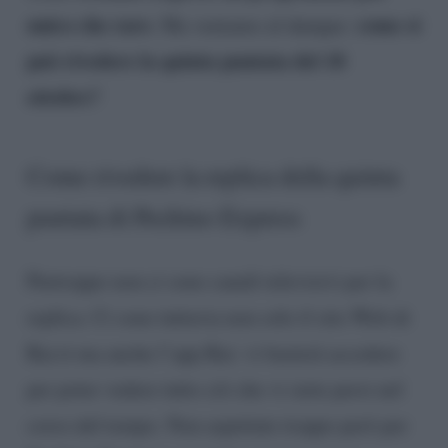
unico che raro
come si
. Ma veniamo al dunque:
può rivedere la quinta puntata del 18
ottobre?
Come rivedere la replica della quinta
puntata di Pechino Express
Purtroppo non ci sono canali televisivi per la
replica. Ci sono tuttavia non solo il sito Web di
Rai.it ma anche l’app Rai: vi basterà accedere
per poter vedere tutto ciò che vi siete persi nel
corso del tempo. Non aspettate troppo però per