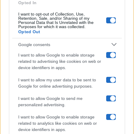
Opted In
Ballando Con Le Stelle
I want to opt-out of Collection, Use,
Retention, Sale, and/or Sharing of my
Grande Fratello
Personal Data that Is Unrelated with the
Purposes for which it was collected.
Opted Out
Isola Dei Famosi
Google consents
Pechino Express
I want to allow Google to enable storage
related to advertising like cookies on web or
Uomini E Donne
device identifiers in apps.
I want to allow my user data to be sent to
Google for online advertising purposes.
Maste S.r.l.
I want to allow Google to send me
Chi siamo
personalized advertising.
Collabora con noi
I want to allow Google to enable storage
related to analytics like cookies on web or
device identifiers in apps.
Contatti