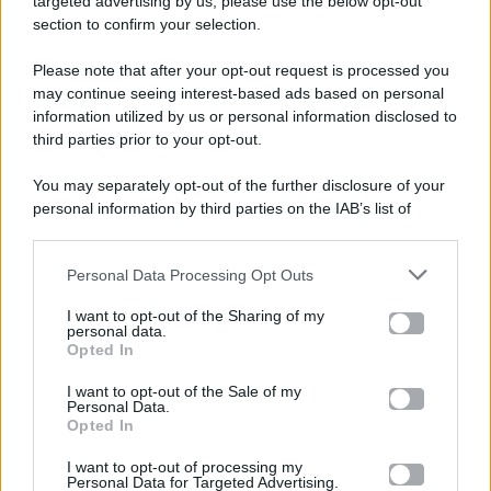
targeted advertising by us, please use the below opt-out
section to confirm your selection.
Please note that after your opt-out request is processed you
Gossip e TV è un sito di MASTE S.r.l.
may continue seeing interest-based ads based on personal
viale Luigi Majno n. 21 - 20129 Milano (MI)
information utilized by us or personal information disclosed to
P.Iva 10909580960
third parties prior to your opt-out.
You may separately opt-out of the further disclosure of your
personal information by third parties on the IAB’s list of
Categorie
downstream participants.
Gossip
Personal Data Processing Opt Outs
This information may also be disclosed by us to third parties
on the IAB’s List of Downstream Participants that may further
I want to opt-out of the Sharing of my
Televisione
disclose it to other third parties.
personal data.
Opted In
Please note that this website/app uses one or more Google
services and may gather and store information including but
I want to opt-out of the Sale of my
Programmi TV
Personal Data.
not limited to your visit or usage behaviour. You may click to
Opted In
grant or deny consent to Google and its third-party tags to
Amici
use your data for below specified purposes in below Google
I want to opt-out of processing my
consent section.
Personal Data for Targeted Advertising.