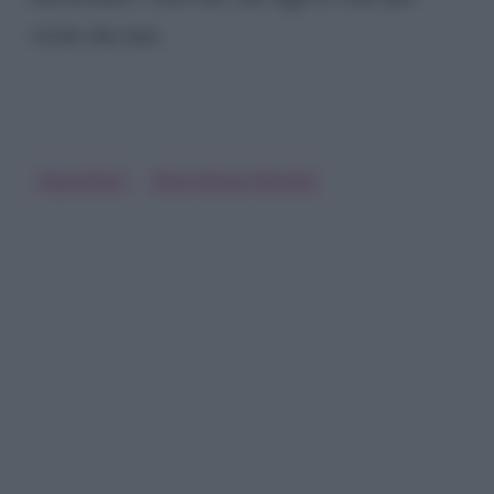
vicini che mai.
Raoul Bova
Rocio Munoz Morales