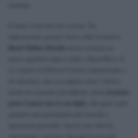
bambine.
Il futuro resta tutto da scrivere. Tra
indiscrezioni, gossip e nuove sfide lavorative,
Rocío Muñoz Morales
dovrà costruire un
nuovo equilibrio dopo l’addio a Raoul Bova. E
se i rumors di Fabrizio Corona continueranno a
far discutere, una cosa appare certa: l’attrice,
al primo
anche nel momento più difficile, mette
posto l’amore per le sue figlie
, alle quali vuole
garantire una quotidianità più normale e
spensierata possibile. Ancora una volta ha
emozionato i suoi fan, che oggi le sono più