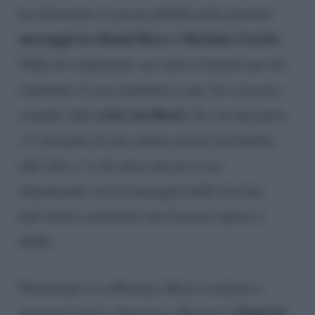
ha alimentato il gossip pubblicando presunti
messaggi tra Raoul Bova e Martina Ceretti
.
Nulla di confermato, ma tanto è bastato per far
esplodere il caso mediatico e per far crescere i
crisi con Rocío
sospetti sulla
. Se, da una parte,
c’è chi parla di una rottura ormai inevitabile,
dall’altra c’è chi spera ancora in un
chiarimento, ma le immagini delle lacrime
dell’attrice sembrano non lasciare spazio a
dubbi.
Nonostante la sofferenza, Rocío continua a
Festival
mostrarsi forte e dignitosa. Durante il