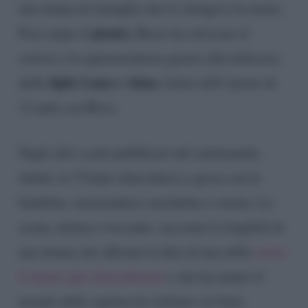
una donna di famiglia che le stringeva la mano.
pianto
Poco dopo il
, Rocìo ha ritrovato il
sorriso e la spensieratezza grazie alla dolcezza
figlie Luna e Alma
delle
, frutto dell’amore di
12 anni con Bova.
Negli altri scatti pubblicati dal settimanale,
infatti, la 37enne chiacchiera e gioca con le
bambine, mostrandosi sorridente e serena. La
scena, intima e toccante, racconta la fragilità di
una donna che affronta la fine di una delle
storie
d’amore più chiacchierate
e che ha tenuto il
mondo dello spettacolo italiano col fiato