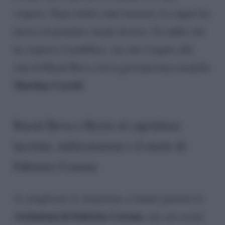
sospeso. Dopo dodici anni insieme, la coppia ha
deciso di prendere strade diverse. Un addio che
ha sorpreso il pubblico, ma che è legato alle
chat di Raoul Bova con la giovanissima modella
Martina Ceretti
.
Raoul Bova e Rocìo al capolinea:
lacrime, indiscrezioni e il ruolo di
Fabrizio Corona
A complicare la situazione ci hanno pensato le
ivelazioni di Fabrizio Corona
r
, che sui social