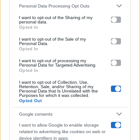
Gossip
Personal Data Processing Opt Outs
This information may also be disclosed by us to third parties
on the IAB’s List of Downstream Participants that may further
I want to opt-out of the Sharing of my
Televisione
disclose it to other third parties.
personal data.
Opted In
Please note that this website/app uses one or more Google
services and may gather and store information including but
I want to opt-out of the Sale of my
Programmi TV
Personal Data.
not limited to your visit or usage behaviour. You may click to
Opted In
grant or deny consent to Google and its third-party tags to
Amici
use your data for below specified purposes in below Google
I want to opt-out of processing my
consent section.
Personal Data for Targeted Advertising.
Opted In
Ballando Con Le Stelle
I want to opt-out of Collection, Use,
Retention, Sale, and/or Sharing of my
Grande Fratello
Personal Data that Is Unrelated with the
Purposes for which it was collected.
Opted Out
Isola Dei Famosi
Google consents
Pechino Express
I want to allow Google to enable storage
related to advertising like cookies on web or
Uomini E Donne
device identifiers in apps.