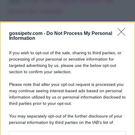
derivati dai commenti
.
gossipetv.com -
Do Not Process My Personal
Information
If you wish to opt-out of the sale, sharing to third parties, or
processing of your personal or sensitive information for
targeted advertising by us, please use the below opt-out
section to confirm your selection.
Please note that after your opt-out request is processed you
Gossip e TV è un sito di MASTE S.r.l.
may continue seeing interest-based ads based on personal
viale Luigi Majno n. 21 - 20129 Milano (MI)
information utilized by us or personal information disclosed to
P.Iva 10909580960
third parties prior to your opt-out.
You may separately opt-out of the further disclosure of your
personal information by third parties on the IAB’s list of
Categorie
downstream participants.