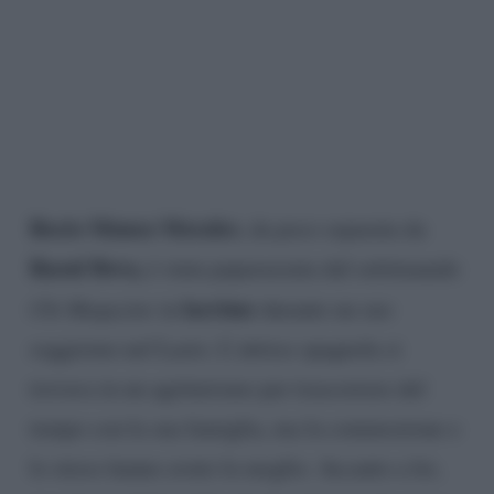
Rocio Munoz Morales
, da poco separata da
Raoul Bova,
è stata paparazzata dal settimanale
lacrime
Chi Magazine
in
durante un suo
soggiorno nel Lazio. L’attrice spagnola si
trovava in un agriturismo per trascorrere del
tempo con la sua famiglia, ma la commozione e
lo stress hanno avuto la meglio. Accanto a lei,