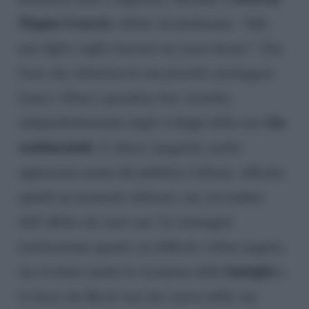
Magna Graecia
, infatti, ha dichiarato: “Alle
mie figlie voglio lasciare un cuore buono”. Una
frase che sintetizza la sua priorità: proteggere
Luna e Alma e garantire loro serenità,
vita
indipendentemente dagli sviluppi della sua
sentimentale
. L’attrice spagnola, molto
apprezzata anche dal pubblico italiano, affronta
quindi un momento delicato, ma circondata
dall’affetto dei suoi cari. Le immagini
testimoniano quanto sia difficile voltare pagina,
famiglia
ma rivelano anche la vicinanza della
e
la forza che Rocío trae dai sorrisi delle sue