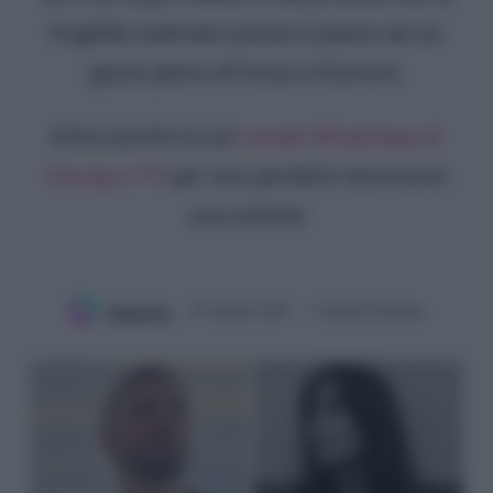
fragilità cede ben presto il passo ad un
gesto pieno di forza e d'amore.
Entra anche tu sul
canale WhatsApp di
Gossip e TV
per non perderti nemmeno
una notizia!
Redazione
26 Agosto 2025
3 minuti di lettura