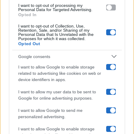
use your data for below specified purposes in below Google
Amici
I want to opt-out of processing my
consent section.
Personal Data for Targeted Advertising.
Opted In
Ballando Con Le Stelle
I want to opt-out of Collection, Use,
Retention, Sale, and/or Sharing of my
Grande Fratello
Personal Data that Is Unrelated with the
Purposes for which it was collected.
Opted Out
Isola Dei Famosi
Google consents
Pechino Express
I want to allow Google to enable storage
related to advertising like cookies on web or
Uomini E Donne
device identifiers in apps.
I want to allow my user data to be sent to
Google for online advertising purposes.
Maste S.r.l.
I want to allow Google to send me
Chi siamo
personalized advertising.
Collabora con noi
I want to allow Google to enable storage