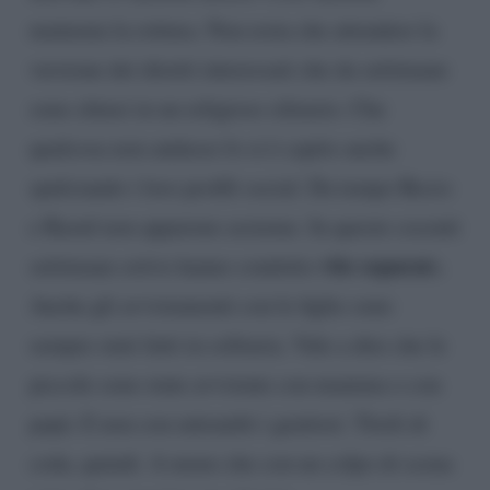
maturata la rottura. Non resta che attendere la
versione dei diretti interessati che da settimane
sono chiusi in un religioso silenzio. Che
qualcosa non andasse lo si è capito anche
spulciando i loro profili social. Da tempo Rocio
e Raoul non appaiono assieme. In queste cocenti
vite separat
settimane estive hanno condotto
e.
Anche gli avvistamenti con le figlie sono
sempre stati fatti in solitaria. Vale a dire che le
piccole sono state avvistate con mamma o con
papà. E non con entrambi i genitori. Titoli di
coda, quindi. A meno che con un colpo di scena