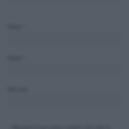
Nome
*
Email
*
Sito web
Registra il mio nome, email e sito web su