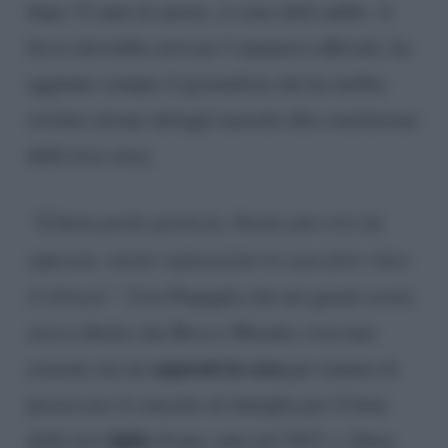
dopo 12 anni di amore, si sono detti addio. A
breve dovrebbe arrivare l’annuncio ufficiale, ha
aggiunto sempre il giornalista che ha inoltre
rivelato alcune dettagli inerenti alla conclusione
della love story.
“È finita pochi giorni fa. Niente più crisi da
superare, niente separazioni in casa dove vince
il silenzio”
. Così Parpiglia che nei giorni scorsi
aveva riferito che Bova e Morales vivevano
separati in casa
assieme ma da
per tentare di
preservare il concetto di famiglia per il bene
figlie
delle loro
(Luna, nata nel 2015, e Alma,