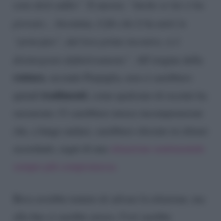
sono detti addio”
. E ancora:
“Anche se lui ci ha
provato… Insomma, il filo che li ha uniti in
“principio”, dal loro primo incontro, si è
disintegrato definitivamente”
. All’origine della
rottura
, secondo Parpiglia, non ci sarebbero
tradimenti
quindi
, come qualcuno di recente ha
sussurrato. Ci sarebbero invece incomprensioni
che, a lungo andare, sarebbero sfociate in silenzi
assordanti, segni di una
situazione sentimentale
sempre più compromessa.
Bova avrebbe tentato di salvare la relazione, ma
alla fine si sarebbe arreso. Così sarebbe