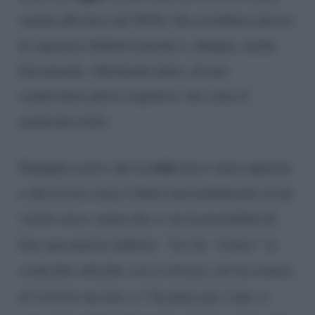
venuta alla luce nel 2018). Ora avrebbero deciso
di separarsi definitivamente e, dunque, anche
fisicamente. Altrimenti detto, di non
condividere più le rispettive vite sotto il
medesimo tetto.
crisi
Parpiglia scrive che la
non è stata superata
e che la love story è finita inesorabilmente in un
vicolo cieco, senza che ci sia la possibilità di
fare una marcia indietro.
“Lei ha “tenuto” la
corda fino alla fine con il silenzio, lui ha tentato
di ricucire ma non ce l’ha fatta più. I due si