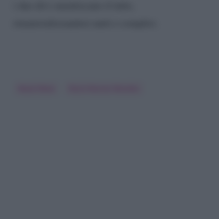
i due divi smentiscano il tutto,
rimaterializzandosi uniti e complici.
Raoul Bova
Rocio Munoz Morales