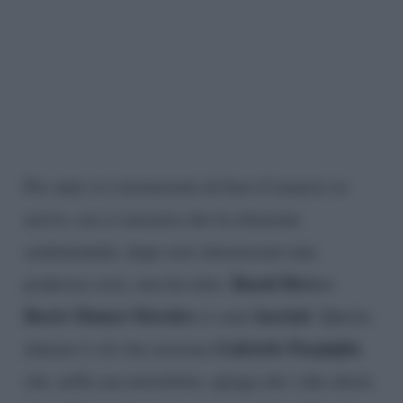
Per anni si è mormorato di fiori d’arancio in
arrivo, ora si sussurra che la relazione
sentimentale, dopo aver attraversato una
Raoul Bova e
poderosa crisi, non ha retto.
Rocio Munoz Morales
lasciati
si sono
. Questo
Gabriele Parpiglia
almeno è ciò che assicura
che, nella sua newsletter, spiega che i due attori,