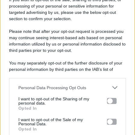
processing of your personal or sensitive information for
targeted advertising by us, please use the below opt-out
section to confirm your selection.
Please note that after your opt-out request is processed you
Gossip e TV è un sito di MASTE S.r.l.
may continue seeing interest-based ads based on personal
viale Luigi Majno n. 21 - 20129 Milano (MI)
information utilized by us or personal information disclosed to
third parties prior to your opt-out.
P.Iva 10909580960
You may separately opt-out of the further disclosure of your
personal information by third parties on the IAB’s list of
Categorie
downstream participants.
Gossip
Personal Data Processing Opt Outs
This information may also be disclosed by us to third parties
on the IAB’s List of Downstream Participants that may further
I want to opt-out of the Sharing of my
Televisione
disclose it to other third parties.
personal data.
Opted In
Please note that this website/app uses one or more Google
services and may gather and store information including but
I want to opt-out of the Sale of my
Programmi TV
Personal Data.
not limited to your visit or usage behaviour. You may click to
Opted In
grant or deny consent to Google and its third-party tags to