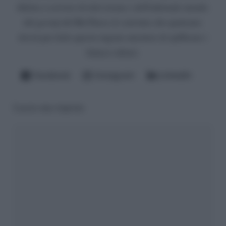
diletta a scrivere di televisione e dell'infernale mondo
del gossip del Bel Paese (è convinto che qualcuno
dovrà pur farlo questo ingrato mestiere di spifferare i
fattacci altrui).
Facebook
Instagram
LinkedIn
Lascia una risposta