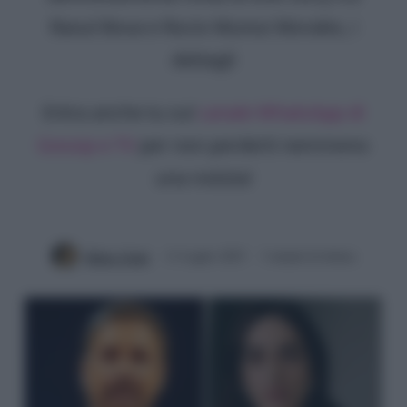
Raoul Bova e Rocio Munoz Morales, i
dettagli
Entra anche tu sul
canale WhatsApp di
Gossip e TV
per non perderti nemmeno
una notizia!
Mirko Vitali
11 Luglio 2025
3 minuti di lettura