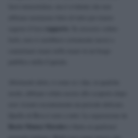
farsi immortalare, ma è evidente che non
abbiano nemmeno fatto di tutto per tenere
rapporto
segreto il loro
. Se avessero voluto
farlo, non si sarebbero certamente messi a
camminare mano nella mano in un luogo
pubblico della Capitale.
Altrimenti detto, è come se i due, in qualche
modo, abbiano voluto uscire allo scoperto dopo
aver vissuto recentemente un periodo delicato.
Quello di Bova è noto a tutti. La separazione da
Rocio Munoz Morales
è finita su qualsiasi
giornale italiano. Molti non sanno invece che