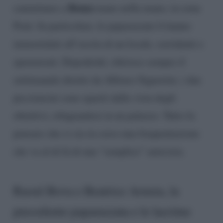
Roma
camminare a
mano nella mano, in zona
Prati. In particolare, le paparazzate li hanno
immortalati all’uscita di un locale, sorridenti e
spensierati. Dopodiché, riferisce sempre il
settimanale diretto da Alfonso Signorini, i due
piccioncini sono spariti dalla vista degli
obiettivi, rifugiandosi in un palazzo. Tutto fa
pensare che ci sia in corso una frequentazione
che va al di là di una “semplice” amicizia.
Raoul Bova e Beatrice Arnera, la
precedente paparazzata e le lacrime