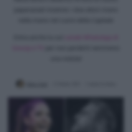
paparazzati insieme: i due attori mano
nella mano nel cuore della Capitale
Entra anche tu sul
canale WhatsApp di
Gossip e TV
per non perderti nemmeno
una notizia!
Mirko Vitali
15 Ottobre 2025
3 minuti di lettura