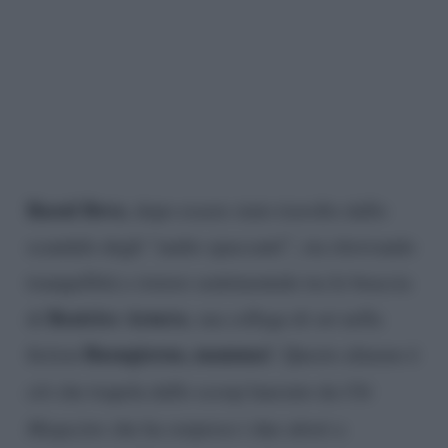
Raoul Bova
, dopo essere stato travolto dallo
scandalo degli “audio spaccanti”, sta ritrovando
tranquillità e ristoro sentimentale tra le braccia
Beatrice Arnera
di
, sua collega di set nella
Buongiorno, mamma!
fiction
. Questo almeno è
ciò che trapela dallo scoop lanciato da
Chi
Magazine
che ha sorpreso i due attori a