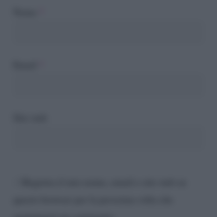
Nome
*
Email
*
Sito web
Registra il mio nome, email e sito web su
questo browser per la prossima volta che
aggiungerò un commento.