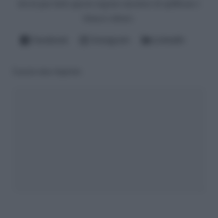
dovrà pur farlo questo ingrato mestiere di spifferare i
fattacci altrui).
Facebook
Instagram
LinkedIn
Lascia una risposta