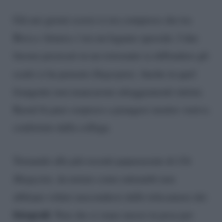
Già nei giorni scorsi si era compreso che tra
Bova e Arnera c’era un legame speciale. I due
furono pizzicati in un ristorante (a diffondere gli
scatti ci ha pensato
Dagospia
). Anche in quel
frangente non mancarono atteggiamenti intimi.
Raoul fu pure sorpreso a piangere mentre veniva
confortato dalla collega.
Tornando alle più recenti paparazzate di
Chi
Magazine,
da notare come entrambi non
abbiano voluto nascondersi dalle telecamere dei
fotografi
. Non che si siano messi in posa per