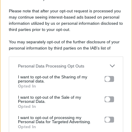
Please note that after your opt-out request is processed you
Gossip e TV è un sito di MASTE S.r.l.
may continue seeing interest-based ads based on personal
viale Luigi Majno n. 21 - 20129 Milano (MI)
information utilized by us or personal information disclosed to
third parties prior to your opt-out.
P.Iva 10909580960
You may separately opt-out of the further disclosure of your
personal information by third parties on the IAB’s list of
Categorie
downstream participants.
Gossip
Personal Data Processing Opt Outs
This information may also be disclosed by us to third parties
on the IAB’s List of Downstream Participants that may further
I want to opt-out of the Sharing of my
Televisione
disclose it to other third parties.
personal data.
Opted In
Please note that this website/app uses one or more Google
services and may gather and store information including but
I want to opt-out of the Sale of my
Programmi TV
Personal Data.
not limited to your visit or usage behaviour. You may click to
Opted In
grant or deny consent to Google and its third-party tags to
use your data for below specified purposes in below Google
Amici
I want to opt-out of processing my
consent section.
Personal Data for Targeted Advertising.
Opted In
Ballando Con Le Stelle