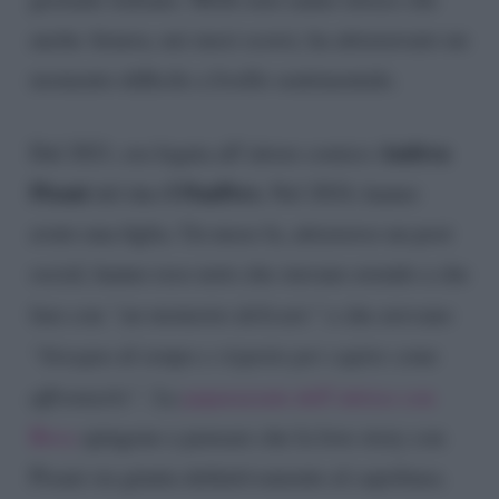
anche Arnera, nei mesi scorsi, ha attraversato un
momento difficile a livello sentimentale.
Andrea
Dal 2021, era legata all’attore comico
Pisani
I PanPers.
del duo
Nel 2024, hanno
avuto una figlia. Un mese fa, attraverso un post
social, hanno reso noto che stavano avendo a che
fare con
“un momento delicato”
e che avevano
“bisogno di tempo e rispetto per capire come
affrontarlo”.
Le
paparazzate dell’attrice con
Bova
spingono a pensare che la love story con
Pisani sia giunta definitivamente al capolinea.