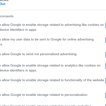
Out
tation Island Winter potrebbe slittare
, complice la ma
to in atto) in cui si sarebbe dovuti andare a girare la ver
consents
lia
.
TvBlog
ha quindi spiegato che, vista la probabile m
o allow Google to enable storage related to advertising like cookies on
evice identifiers in apps.
er i primi mesi del 2024, il
Grande Fratello
potrebbe al
o allow my user data to be sent to Google for online advertising
s.
marzo, il
Grande Fratello
dovrebbe poi lasciare spazio 
to allow Google to send me personalized advertising.
tenza, probabilmente, il prossimo aprile e che dovrebbe 
ritorno di Ilary B
lvo clamorosi colpi di scena, vedrà il
o allow Google to enable storage related to analytics like cookies on
evice identifiers in apps.
a edizione estiva di Temptation Island
, con Filippo 
o allow Google to enable storage related to functionality of the website
rande successo della precedente.
Temptation
dovrebbe oc
 il reality delle coppie dovrebbe poi avere un “raddopp
o allow Google to enable storage related to personalization.
da sempre nei lunedì.
o allow Google to enable storage related to security, including