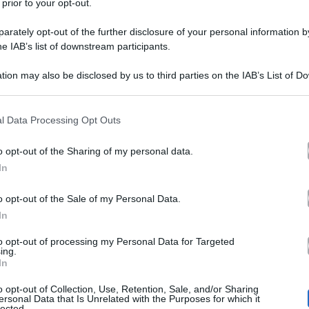
 prior to your opt-out.
rately opt-out of the further disclosure of your personal information by
he IAB’s list of downstream participants.
tion may also be disclosed by us to third parties on the IAB’s List of 
 that may further disclose it to other third parties.
 that this website/app uses one or more Google services and may gath
l Data Processing Opt Outs
trebbe presto subire alcuni cambiamenti. Tra questi ci
including but not limited to your visit or usage behaviour. You may click 
 to Google and its third-party tags to use your data for below specifi
Alfonso Signorini
ma
how di
che si allungherebbe fino a
o opt-out of the Sharing of my personal data.
ogle consent section.
In
 share, dato non sempre scontato quando si parla di pri
rata fino al terzo mese del 2024. Ma qual è il motivo d
o opt-out of the Sale of my Personal Data.
In
to opt-out of processing my Personal Data for Targeted
GF e Isola dei Famosi: cosa può succede
ing.
In
o opt-out of Collection, Use, Retention, Sale, and/or Sharing
ersonal Data that Is Unrelated with the Purposes for which it
pria reazione a catena nel palinsesto
Mediaset
è la rece
lected.