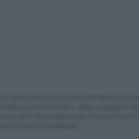
vive a Roma. Laureato in Arti e Scienze dello Spettacolo alla S
iction Rai, è specializzato in video – editing e sceneggiatura. Ne
interessi come l’editoria online, la grafica e la regia. Curiosità e 
binomio che più lo contraddistingue.