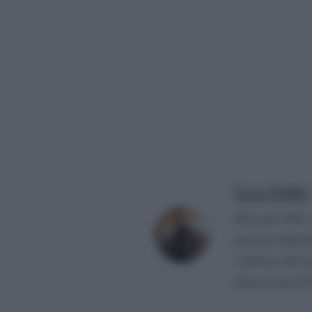
Luca Fabbri
Nato nel 1999, 
una tesi sulla f
coltivato altri 
dovere sono il 