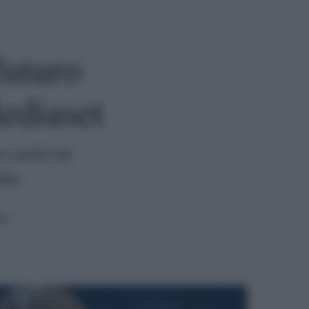
futuro
Mediaset
i cambi nel
llo.
ra