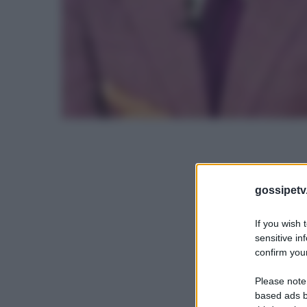
gossipetv
If you wish 
sensitive in
confirm your
Please note
based ads b