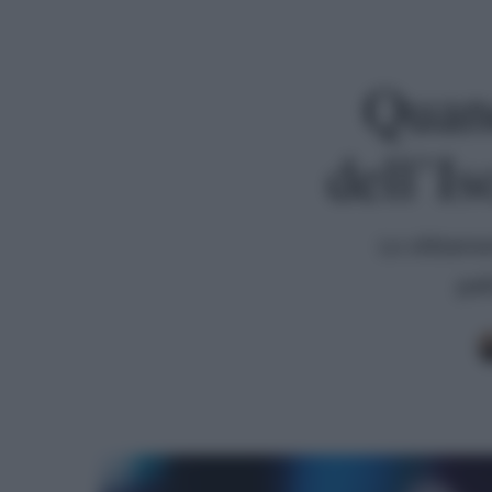
Quand
dell’Is
Lo slittam
pal
Premi invio per cercare o ESC per uscire