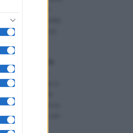
ncata sicurezza nelle
sione invernale del reality
ancata messa in onda di
lungarsi.
nuova edizione de
alla
durare fino a giugno.
lasi alla conduzione
), ci
Bisciglia che dovrebbe
cupare i lunedì estivi su
io” a settembre 2024, con