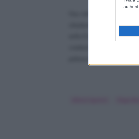
authenti
Una volta giunto al termine 
nuova e
chiuderebbe con la
nella Casa più spiata d’Ital
conduzione. Al momento, per
palinsesto di
Mediaset
.
Alfonso Signorini
Filippo Bis