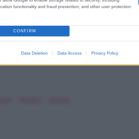
cation functionality and fraud prevention, and other user protection.
il nuovo presunto ciclo di puntate autunnali di
Temptati
dizione del Grande Fratello
. Dovremmo quindi tornare
CONFIRM
ia il prossimo ottobre, con Alfonso Signorini che ripren
ò, ottobre 2024 è ancora lontano ed è presto per dare p
Data Deletion
Data Access
Privacy Policy
ciglia
Ilary Blasi
Mediaset