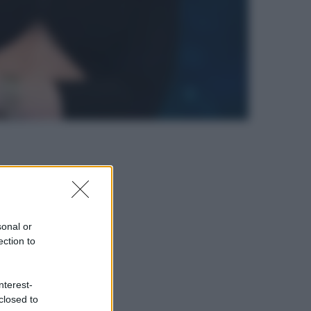
sonal or
ection to
nterest-
closed to