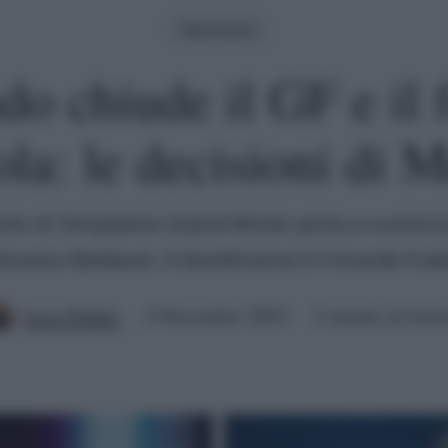
Televisione
o chiude il GF e il 
ola: le decisioni di 
ento di Temptation Island Winter porta a numeros
insesto Mediaset. A beneficiarne è il Grande Frate
Luca Fabbri
4 Novembre 2023
2 minuti di lettu