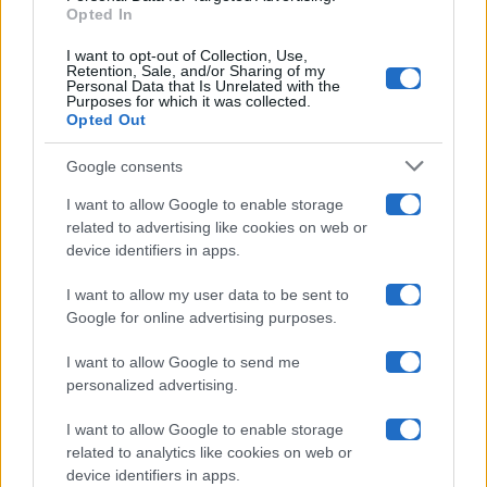
Opted In
Ballando Con Le Stelle
I want to opt-out of Collection, Use,
Retention, Sale, and/or Sharing of my
Grande Fratello
Personal Data that Is Unrelated with the
Purposes for which it was collected.
Opted Out
Isola Dei Famosi
Google consents
Pechino Express
I want to allow Google to enable storage
related to advertising like cookies on web or
Uomini E Donne
device identifiers in apps.
I want to allow my user data to be sent to
Google for online advertising purposes.
Maste S.r.l.
I want to allow Google to send me
Chi siamo
personalized advertising.
Collabora con noi
I want to allow Google to enable storage
related to analytics like cookies on web or
device identifiers in apps.
Contatti