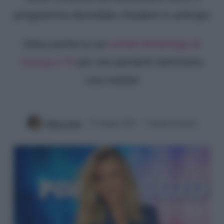
programma dovrebbe chiudere in anticipo
Entra anche tu sul
canale WhatsApp di
Gossip e TV
per non perderti nemmeno
una notizia!
Mirko Vitali
27 Giugno 2025
3 minuti di lettura