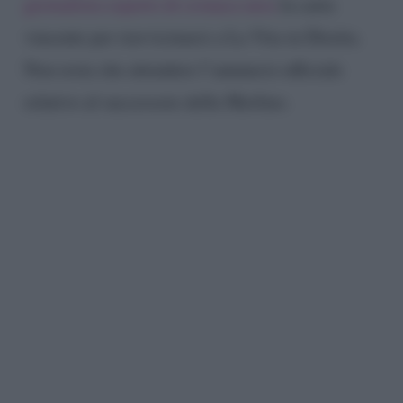
giornalista esperto di cronaca nera
la carta
vincente per riavvicinarsi a La Vita in Diretta.
Non resta che attendere l’annuncio ufficiale
relativo al successore della Merlino.