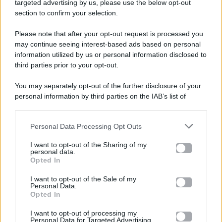
targeted advertising by us, please use the below opt-out
section to confirm your selection.
Please note that after your opt-out request is processed you
Gossip e TV è un sito di MASTE S.r.l.
may continue seeing interest-based ads based on personal
viale Luigi Majno n. 21 - 20129 Milano (MI)
information utilized by us or personal information disclosed to
third parties prior to your opt-out.
P.Iva 10909580960
You may separately opt-out of the further disclosure of your
personal information by third parties on the IAB’s list of
Categorie
downstream participants.
Gossip
Personal Data Processing Opt Outs
This information may also be disclosed by us to third parties
on the IAB’s List of Downstream Participants that may further
I want to opt-out of the Sharing of my
Televisione
disclose it to other third parties.
personal data.
Opted In
Please note that this website/app uses one or more Google
services and may gather and store information including but
I want to opt-out of the Sale of my
Programmi TV
Personal Data.
not limited to your visit or usage behaviour. You may click to
Opted In
grant or deny consent to Google and its third-party tags to
use your data for below specified purposes in below Google
Amici
I want to opt-out of processing my
consent section.
Personal Data for Targeted Advertising.