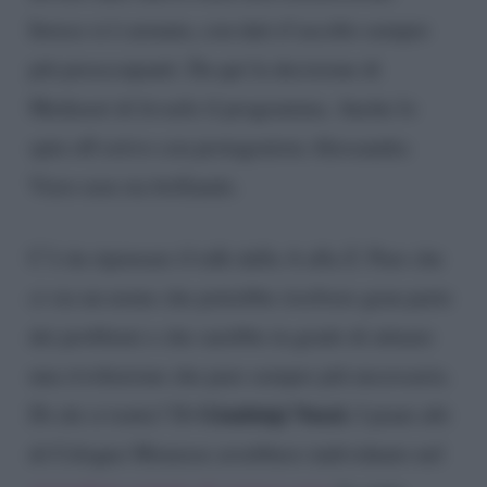
Invece si è arenata, con dati d’ascolto sempre
più preoccupanti. Da qui la decisione di
Mediaset di levarle il programma. Anche lo
spin off estivo con protagonista Alessandra
Viero non sta brillando.
C’è da ripensare il talk dalla A alla Z. Pare che
ci sia un nome che potrebbe risolvere gran parte
dei problemi e che sarebbe in grado di attuare
una rivoluzione che pare sempre più necessaria.
Gianluigi Nuzzi.
Di chi si tratta? Di
I piani alti
di Cologno Monzese avrebbero individuato nel