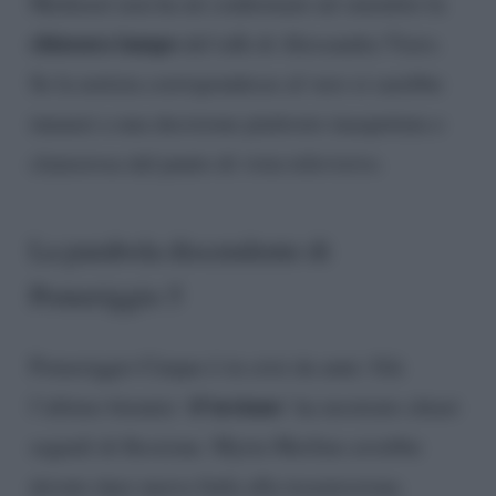
Mediaset non ha né confermato né smentito la
chiusura lampo
del talk di Alessandra Viero.
Se la notizia corrispondesse al vero si sarebbe
innanzi a una decisione piuttosto inaspettata e
clamorosa dal punto di vista televisivo.
La parabola discendente di
Pomeriggio 5
Pomeriggio Cinque è in crisi da anni. Già
d’ursiano
l’ultimo biennio ‘
‘ ha mostrato chiari
segnali di flessione. Myrta Merlino avrebbe
dovuto dare nuova linfa alla trasmissione.