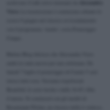
Alessandra
archiviare il talk estivo timonato da
Viero.
La trasmissione è cominciata soltanto lo
scorso 9 giugno nel classico avvicendamento
con il programma ‘madre’, ossia Pomeriggio
Cinque.
Bubino Blog riferisce che Alessandra Viero
andrà in onda ancora per una settimana. Da
lunedì 7 luglio il pomeriggio di Canale 5 sarà
invece tutto rosa. Verranno rispolverati
Beautiful, le serie turche e dalle 16.45 i film
d’amore. Si comincerà con gli inediti di
Rosamunde Pilcher, un classico della tv tedesca.