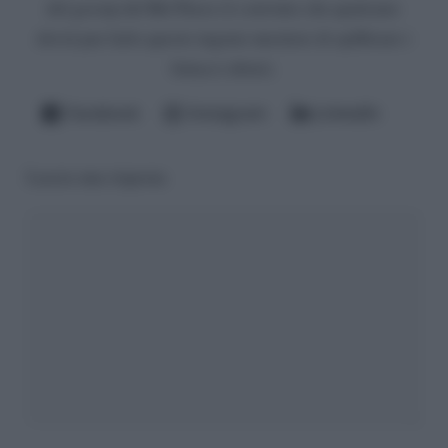
del gossip del Bel Paese (è convinto che qualcuno
dovrà pur farlo questo ingrato mestiere di spifferare i
fattacci altrui).
Facebook
Instagram
LinkedIn
Lascia una risposta