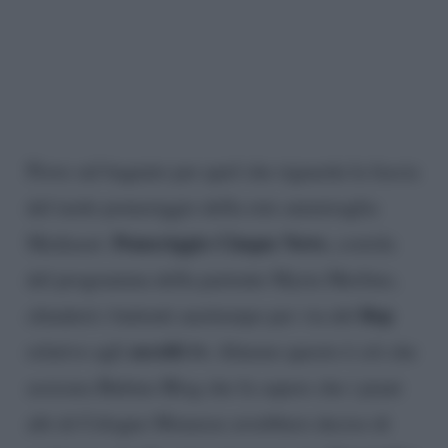
Piove sul bagnato per quel che riguarda la fascia
del tardo pomeriggio della rete ammiraglia
Pomeriggio Cinque News
Mediaset:
, costola
del programma della partente Myrta Merlino,
flop
chiuderà i battenti anzitempo per via del
ascolti tv.
relativo agli
Almeno questo è ciò che
assicura Bubino Blog che fa sapere che i piani
alti di Cologno Monzese avrebbero deciso di