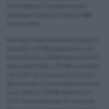
I vertici Mediaset si sarebbero convinti a
dati
interrompere l’avventura del talk per i
d’ascolto da flop.
Pomeriggio Cinque News giovedì 26 giugno ha
intercettato 1.015.000 spettatori pari al 14%
nella prima parte e 786.000 utenti pari al 10.8%
nella seconda. I Saluti, a 711.000, sono crollati
sotto al 10%, per la precisione 9.2% di share.
Tutto ciò mentre La Vita in Diretta ha avuto un
ascolto medio di 1.760.000 spettatori con il
23.7%. Un’altra dimensione. Per il momento