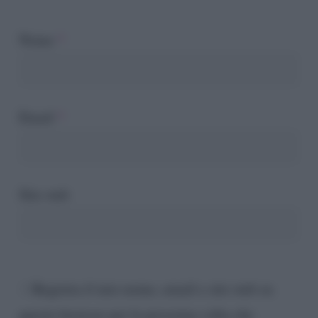
Nome
*
Email
*
Sito web
Registra il mio nome, email e sito web su
questo browser per la prossima volta che