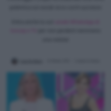
polemica sui social: ecco cos'è successo
Entra anche tu sul
canale WhatsApp di
Gossip e TV
per non perderti nemmeno
una notizia!
Luna De Massis
10 Ottobre 2023
2 minuti di lettura