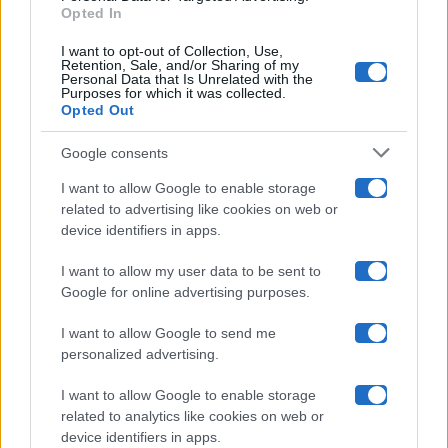
Opted In
Ballando Con Le Stelle
I want to opt-out of Collection, Use,
Retention, Sale, and/or Sharing of my
Grande Fratello
Personal Data that Is Unrelated with the
Purposes for which it was collected.
Opted Out
Isola Dei Famosi
Google consents
Pechino Express
I want to allow Google to enable storage
related to advertising like cookies on web or
Uomini E Donne
device identifiers in apps.
I want to allow my user data to be sent to
Google for online advertising purposes.
Maste S.r.l.
I want to allow Google to send me
Chi siamo
personalized advertising.
Collabora con noi
I want to allow Google to enable storage
related to analytics like cookies on web or
device identifiers in apps.
Contatti