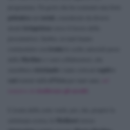
programma. Un gesto che ha scatenato una forte
polemica
social
sui
, considerato da diversi
irrispettoso
utenti
verso il lavoro della
presentatrice. Inoltre, in tanti hanno
ironia
commentato con
le scelte autoriali prese
Merlino
dalla
e i suoi collaboratori, che
riciclando
ospiti e
starebbero
i tanto criticati
casi
d’Urso
trattati dalla
per tanti anni,
nel
risollevare gli ascolti
tentativo di
.
L’ironia della sorte vuole, poi, che, proprio la
Mediaset
settimana scorsa, la
avesse