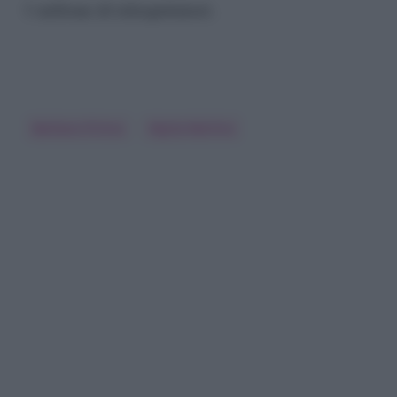
1 milione di telespettatori.
Barbara D'Urso
Myrta Merlino