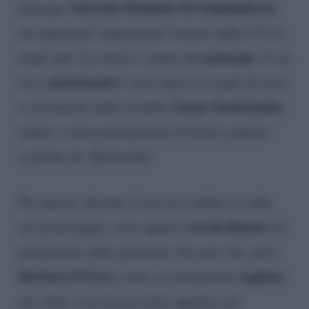
Giacomo Bonnano di Linguaglossa,
principe
un argomento ampiamente trattato dalla d’Urso
principe
negli anni. La storia e caduta del
, il cui
patrimonio
ricco
è stato speso in regali di lusso
Tanya Yashchanka
e versamenti dalla modella
,
infatti, è stata protagonista di diversi puntate
condotte da ‘Barbarella’.
Per questo, durante il servizio andato in onda
vecchi filmati
ieri pomeriggio, sono apparsi
del
programma sulla questione. Peccato che, però,
Barbara d’Urso
tagliata
è stata accuratamente
dai video, così da non farla apparire nel