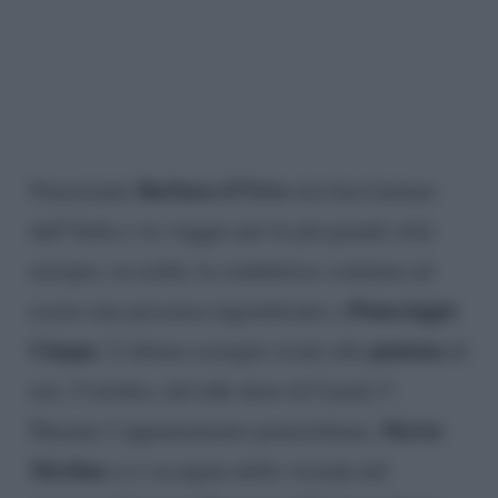
Barbara d’Urso
Nonostante
stia ben lontano
dall’Italia e in viaggio per le più grandi città
europee, in realtà, la conduttrice continua ad
Pomeriggio
essere una presenza ingombrante a
Cinque
puntata
. L’ultimo esempio risale alla
di
ieri, 9 ottobre, del talk show di Canale 5.
Myrta
Durante l’appuntamento pomeridiano,
Merlino
si è occupata della vicenda del