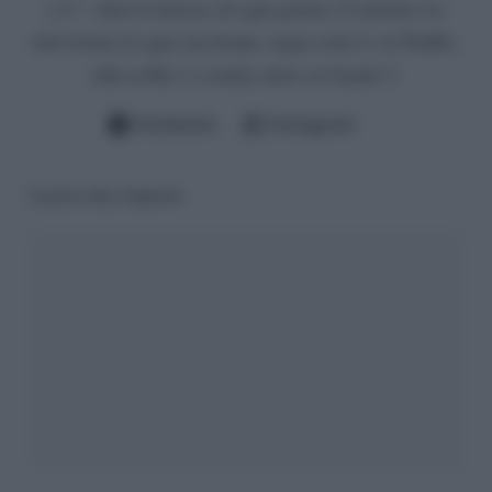
e tv”. Amo la musica, di ogni genere, il cinema e la
televisione in ogni sua forma: seguo serie tv su Netflix,
talk su Rai 1 e reality show su Canale 5.
Facebook
Instagram
Lascia una risposta