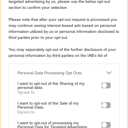
targeted advertising by us, please use the below opt-out
section to confirm your selection.
Please note that after your opt-out request is processed you
Gossip e TV è un sito di MASTE S.r.l.
may continue seeing interest-based ads based on personal
viale Luigi Majno n. 21 - 20129 Milano (MI)
information utilized by us or personal information disclosed to
third parties prior to your opt-out.
P.Iva 10909580960
You may separately opt-out of the further disclosure of your
personal information by third parties on the IAB’s list of
Categorie
downstream participants.
Gossip
Personal Data Processing Opt Outs
This information may also be disclosed by us to third parties
on the IAB’s List of Downstream Participants that may further
I want to opt-out of the Sharing of my
Televisione
disclose it to other third parties.
personal data.
Opted In
Please note that this website/app uses one or more Google
services and may gather and store information including but
I want to opt-out of the Sale of my
Programmi TV
Personal Data.
not limited to your visit or usage behaviour. You may click to
Opted In
grant or deny consent to Google and its third-party tags to
use your data for below specified purposes in below Google
Amici
I want to opt-out of processing my
consent section.
Personal Data for Targeted Advertising.