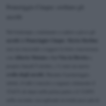
Pomeriggio Cinque: crollano gli
ascolti
Nel frattempo, continuano a cadere a picco gli
ascolti
Pomeriggio Cinque
Myrta Merlino
di
.
non sta riuscendo a reggere la forte concorrenza
Alberto Matano
La Vita in Diretta
con
e
e,
proprio lunedì 9 ottobre, c’è stato un nuovo
crollo degli ascolti
. Durante il pomeriggio,
infatti, il talk è riuscito a segnare solamente il
15,61% di share nella prima parte e il 13,04%
nella seconda, raccogliendo in totale poco più di