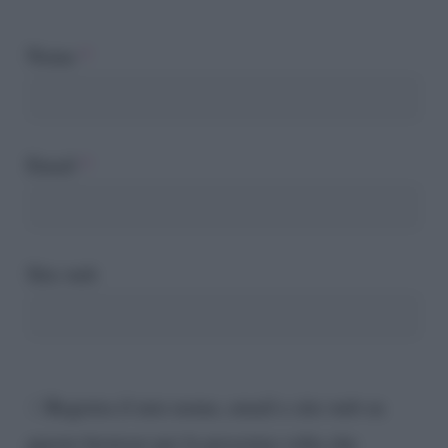
Nome
*
Email
*
Sito web
Registra il mio nome, email e sito web su
questo browser per la prossima volta che