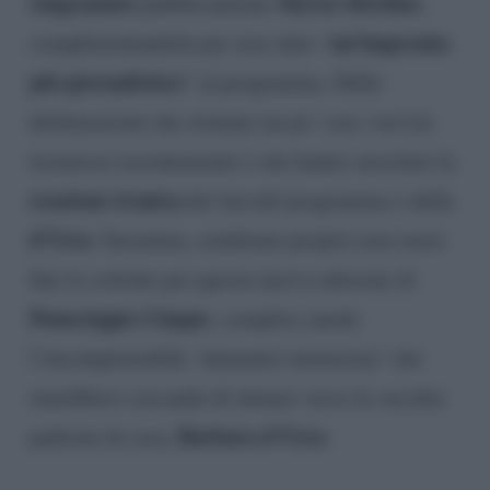
ringraziato
Myrta Merlino
pubblicamente
,
un’impronta
complimentandola per aver dato “
più giornalistica
” al programma. Delle
dichiarazioni che stonano un po’ con i servizi
trasmessi recentemente e che hanno suscitato la
reazione ironica
dei fan del programma e della
d’Urso
. Insomma, sembrano proprio non avere
fine le critiche per questa nuova edizione di
Pomeriggio Cinque
, complice anche
l’incomprensibile ‘damnatio memoriae’ che
starebbero cercando di attuare verso la vecchia
Barbara d’Urso
padrona di casa,
.