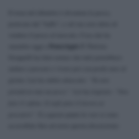
Il tema del dibattito è diventata la pesca,
praticata dal “baffo”, e sul suo aver detto di
vendere il pesce al mercato. Cosa che ha
Pomeriggio 5
smentito oggi a
. Patrizia
Groppelli ha fatto notare che tutti potrebbero
andare a pescare e vivere poi con pochi euro al
giorno. Lui ha subito attaccato:
“Tu non
prenderai mai un pesce”
. Lei ha risposto:
“Non
fare il cafone. E togli pure il lavoro ai
pescatori”
. E a questo punto le voci si sono
accavallate fino ad avere questa discussione: