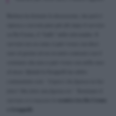
Barbara ha fermato la discussione, che però è
ripresa e con toni pure più alti dopo il servizio
su Da Crema, il “baffo” delle televendite. Il
servizio era su come si può vivere con dieci
euro al giorno ed era in netto contrasto con il
sostenere che non si può vivere con mille euro
al mese. Quindi la Groppelli ha subito
commentato così:
“Capisci che figuraccia hai
fatto? Hai fatto una figuraccia”
. Terminato il
scontro tra Da Crema
servizio si è riacceso lo
e Groppelli
.