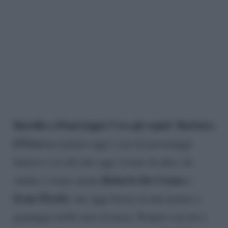
Baruffa a Pomeriggio 5 tra gli ospiti
Barbara
!
d’Urso
ha trattato oggi i casi di personaggi
famosi o ex tali che oggi vivono di altro. In
Roberto Da Crema
studio c’erano anche
e
Irene Pivetti
, che oggi lavora in una mensa e
guadagna mille euro al mese. Proprio con lei è