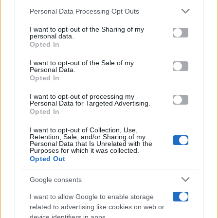
Gossip
Personal Data Processing Opt Outs
This information may also be disclosed by us to third parties
on the IAB’s List of Downstream Participants that may further
I want to opt-out of the Sharing of my
Televisione
disclose it to other third parties.
personal data.
Opted In
Please note that this website/app uses one or more Google
services and may gather and store information including but
I want to opt-out of the Sale of my
Programmi TV
Personal Data.
not limited to your visit or usage behaviour. You may click to
Opted In
grant or deny consent to Google and its third-party tags to
Amici
use your data for below specified purposes in below Google
I want to opt-out of processing my
consent section.
Personal Data for Targeted Advertising.
Opted In
Ballando Con Le Stelle
I want to opt-out of Collection, Use,
Retention, Sale, and/or Sharing of my
Grande Fratello
Personal Data that Is Unrelated with the
Purposes for which it was collected.
Opted Out
Isola Dei Famosi
Google consents
Pechino Express
I want to allow Google to enable storage
related to advertising like cookies on web or
Uomini E Donne
device identifiers in apps.