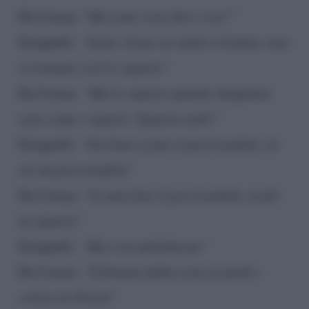
Da Crema: “
Ma senti cosa dico o no?”
Groppelli:
“Sento. E poi sei molto irritante, non
si trattano così le signore”
Da Crema:
“Ma le signore quando sbagliano
sono come i signori. Signora snob!”
Groppelli:
“Fai bene a fare il pescivendolo, tu
sei un pescivendolo”
Da Crema:
“Io amo fare il pescivendolo, tu fai
la signora”
Groppelli:
“Ma è un maleducato”
Da Crema:
“È firmata dalla testa ai piedi e
critica la Pivetti”