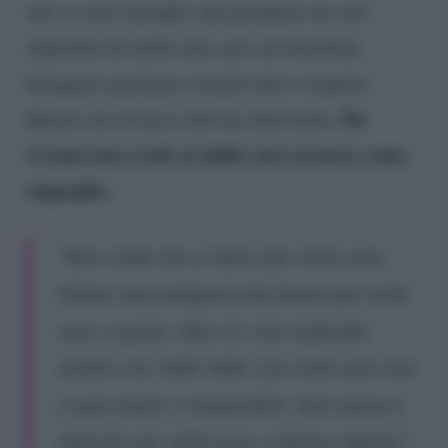
che ci sono famiglie che prendono un solo
stipendio da mille euro, per cui insomma
bisognava parlarne con più tatto e rispetto.
Da
Questo era il succo del suo intervento.
Crema non crede ai mille euro al mese come
stipendio
:
“Non credo che si lavori per mille euro.
Ditemi una categoria che lavora per mille
euro, a posto. Non c’è. Uno stipendio
medio è di 1300-1400. Con mille euro non
si può vivere, è impossibile. Non vanno a
lavorare per mille euro, e hanno ragione”