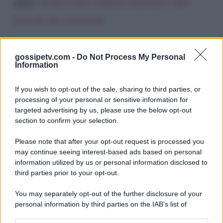
spam.
Scopri come vengono elaborati i dati
derivati dai commenti
.
gossipetv.com -
Do Not Process My Personal
Information
If you wish to opt-out of the sale, sharing to third parties, or
processing of your personal or sensitive information for
targeted advertising by us, please use the below opt-out
section to confirm your selection.
Please note that after your opt-out request is processed you
Gossip e TV è un sito di MASTE S.r.l.
may continue seeing interest-based ads based on personal
viale Luigi Majno n. 21 - 20129 Milano (MI)
information utilized by us or personal information disclosed to
P.Iva 10909580960
third parties prior to your opt-out.
You may separately opt-out of the further disclosure of your
personal information by third parties on the IAB’s list of
Categorie
downstream participants.