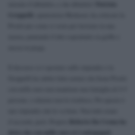
Patrizia
iniziato il dibattito, e che dibattito!
Groppelli
, opinionista Mediaset, ha criticato la
Pivetti per come si veste per lavorare in una
mensa, puntando il dito soprattutto su griffe e
messa in piega.
Il discorso si è spostato sullo stipendio e la
Groppelli ha subito fatto notare che Irene Pivetti
con mille euro non mantiene una famiglia di 4-5
persone, o almeno non le risultava. Per questo è
uno stipendio che le va bene. Non tutti erano
Roberto Da Crema ha
d’accordo, però. Proprio
detto che con mille euro si è sottopagati
: