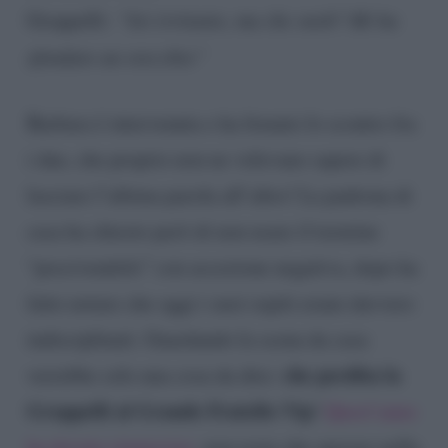
Groppelli:
“Sei irritante, ma che snob? Mi ha
sfondato un orecchio”
Barbara è intervenuta e ha frenato lo scontro fra
i due, che proprio non ne volevano sapere di
lasciare l’ultima parola all’altro! La padrona di
casa ha chiesto però di non usare il termine
“pescivendolo” con accezione negativa, dopo ha
fatto notare che oggi i suoi ospiti erano davvero
indisciplinati. Guardando la scena da casa
che perdita la
verrebbe solo una cosa da dire:
Groppelli al Grande Fratello Vip
!
Quest’anno
ha dovuto rinunciare
, non resta che sperare nella