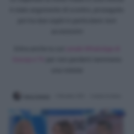
è stato argomento di scontro, proseguito
poi tra due ospiti in particolare: toni
accesissimi
Entra anche tu sul
canale WhatsApp di
Gossip e TV
per non perderti nemmeno
una notizia!
Ilaria Columpsi
2 Dicembre 2022
4 minuti di lettura