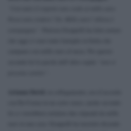
“Con tutto il rispetto non credo ai mille euro.
Posso non credere? No. Mille euro? Allora è
sottopagata”
. Patrizia Groppelli ha fatto notare
che oggi ci sono tante famiglie in Italia che
campano con mille euro al mese. Per questo
secondo lei le parole dell’altro ospite
“non si
possono sentire”
.
Arianna David
, in collegamento, era d’accordo
con Da Crema in un certo senso, anche secondo
lei ci vorrebbero minimo due stipendi da mille
euro in una casa. Groppelli ha insistito dicendo