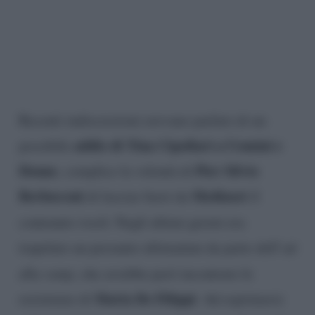
Recenti indiscrezioni avevano parlato di un
addio di Tina Cipollari a Uomini e
possibile
Donne
Pier Silvio
, complice la volontà di
Berlusconi
Mediaset
di lasciar fuori da
il
contenuto
trash
. Negli ultimi giorni era
trapelato un presunto ultimatum da parte dell’ad
alla
vamp
, che avrebbe però incontrato le
Maria De Filippi
resistenze di
. Ad esprimersi