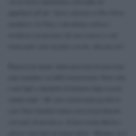
via la storica opinionista, arrivando ad
appellarsi all’ad: “
Sarei contenta se Pier Silvio
mandasse via Tina, è una donna cattiva e
invidiosa con persone che non conosce e che
tratta male come ha fatto con me, alla mia età
“.
Pinuccia ha anche voluto precisare di non esser
stata mandata via dalla trasmissione. Sono stati
i suoi figli a chiederle di fermarsi dopo essersi
sentita male: “
Mi sono sentita male perché la
cara Tina Cipollari minacciava di picchiarmi
con tanto di parolacce. È intervenuta Maria e
allora i miei figli mi hanno detto: ‘Mamma, tu ti