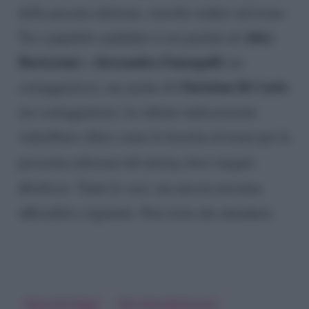
della passata edizione, stavolta seduto sul trono.
Alice
Tra i papabili candidati si era parlato di
Barisciani
Alessandra Fumagalli
e
(ex
Christian Di Carlo
corteggiatrici), ma anche di
(ex corteggiatore). Le ultime indiscrezioni
vedrebbero Alice come la favorita al trono per la
prossima edizione del
dating show
targato
Mediaset
. Tante le voci, ma ancora nessuna
ufficialità a riguardo. Non resta che attendere.
Maria De Filippi
Pier Silvio Berlusconi