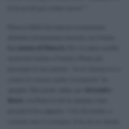
fermi perché qui ti fanno morire’
“.
Pinuccia Della Giovanna ha recentemente
debuttato nel panorama musicale con il brano
La canzone di Pinuccia
. Per l’ex dama sarebbe
un piacere tornare a Uomini e Donne per
presentare la sua canzone: “
Se mi chiamassero a
cantare la canzone andrei sicuramente
” ha
Alessandro
spiegato. Due parole, infine, per
Rausa
, con Pinuccia che ha spiegato come
procede il loro rapporto: “
Con Alessandro ci
sentiamo tutte le settimane. È lui che mi chiama