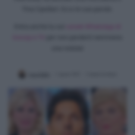
Tina Cipollari. Ecco le sue parole.
Entra anche tu sul
canale WhatsApp di
Gossip e TV
per non perderti nemmeno
una notizia!
Luca Fabbri
1 Agosto 2023
3 minuti di lettura