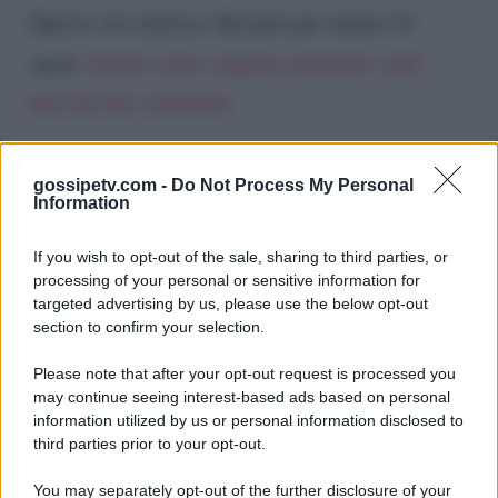
Questo sito utilizza Akismet per ridurre lo
spam.
Scopri come vengono elaborati i dati
derivati dai commenti
.
gossipetv.com -
Do Not Process My Personal
Information
If you wish to opt-out of the sale, sharing to third parties, or
processing of your personal or sensitive information for
targeted advertising by us, please use the below opt-out
section to confirm your selection.
Please note that after your opt-out request is processed you
Gossip e TV è un sito di MASTE S.r.l.
may continue seeing interest-based ads based on personal
viale Luigi Majno n. 21 - 20129 Milano (MI)
information utilized by us or personal information disclosed to
P.Iva 10909580960
third parties prior to your opt-out.
You may separately opt-out of the further disclosure of your