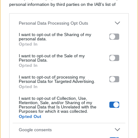
personal information by third parties on the IAB’s list of
Categorie
downstream participants.
Gossip
Personal Data Processing Opt Outs
This information may also be disclosed by us to third parties
on the IAB’s List of Downstream Participants that may further
I want to opt-out of the Sharing of my
Televisione
disclose it to other third parties.
personal data.
Opted In
Please note that this website/app uses one or more Google
services and may gather and store information including but
I want to opt-out of the Sale of my
Programmi TV
Personal Data.
not limited to your visit or usage behaviour. You may click to
Opted In
grant or deny consent to Google and its third-party tags to
Amici
use your data for below specified purposes in below Google
I want to opt-out of processing my
consent section.
Personal Data for Targeted Advertising.
Opted In
Ballando Con Le Stelle
I want to opt-out of Collection, Use,
Retention, Sale, and/or Sharing of my
Grande Fratello
Personal Data that Is Unrelated with the
Purposes for which it was collected.
Opted Out
Isola Dei Famosi
Google consents
Pechino Express