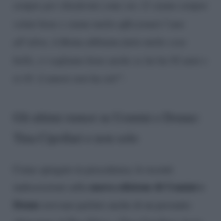
sempre per chiedermi come sto. Ci siamo sempre
voluti bene e siamo molto affezionati l’uno
all’altra. A Roma abbiamo fatto molte cose
belle, ci vogliamo bene anche se lui ha 92 anni e
io 81. L’amore non ha età!
“.
Gli ultimi rumor su Uomini e Donne:
Tina Cipollari e non solo
Come spiegato in precedenza, le recenti
nuova edizione di Uomini e
indiscrezioni sulla
Donne
avevano parlato anche di un presunto