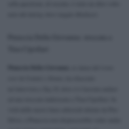
sulla questione, di recente, è stato un altro volto
noto del
dating show
targato
Mediaset
.
Pinuccia Della Giovanna: stoccata a
Tina Cipollari
Pinuccia Della Giovanna
, ex dama del
trono
over
di
Uomini e Donne
, ha rilasciato
un’intervista a
Tag 24
, dove si è lasciata andare
ad una stoccata indirizzata a Tina Cipollari. In
virtù delle nuove linee editoriali dettate da Pier
Silvio, a Pinuccia non dispiacerebbe veder andar