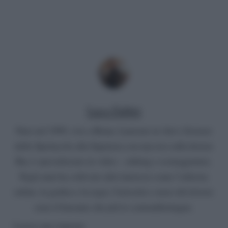
Luca Fabbri
Nato nel 1999, vive a Roma. Laureato in Arti e Scienze
dello Spettacolo alla Sapienza con una tesi sulla fiction
Rai, è specializzato in video – editing e sceneggiatura.
Negli anni ha coltivato altri interessi come l’editoria
online, la grafica e la regia. Curiosità e senso del dovere
sono il binomio che più lo contraddistingue.
Lascia una risposta