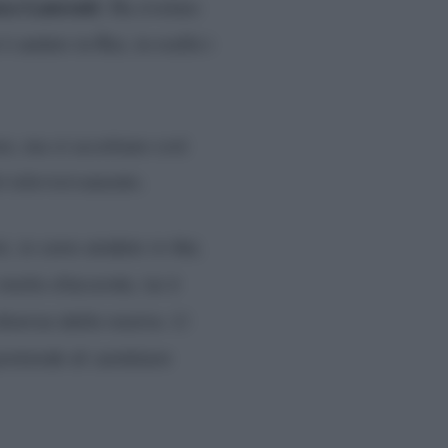
ca Laurenti
. Ha rivelato
 andato in Rai, in realtà i
ze, ma si accettano così
ti televisivamente.
, io sono andato in Rai,
olto d’accordo, lui è
diversa dalla nostra. Ci
 pretende di cambiare