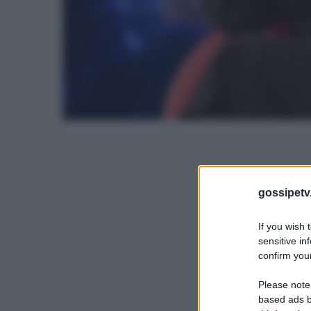
gossipetv
If you wish 
sensitive in
confirm your
Please note
based ads b