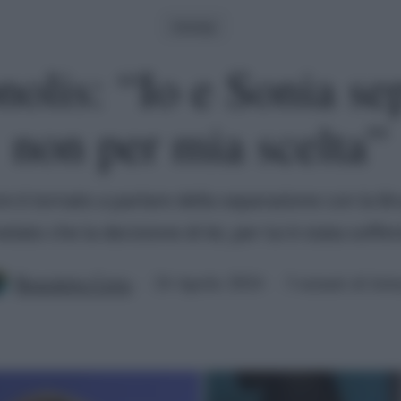
Gossip
olis: “Io e Sonia se
non per mia scelta”
re è tornato a parlare della separazione con la Br
velato che la decisione di lei, per lui è stata soffer
Benedetta Certa
24 Aprile 2024
3 minuti di lett