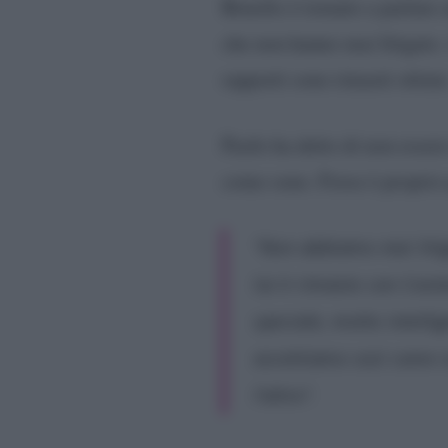
Bonolis è tornato a parlare 
che non hanno mai litigato. 
rapporti sono rimasti ottimi
Paolo ha detto di non essere
come sono. Forse è proprio q
“
Non abbiamo mai litig
lui è rimasto con Cost
speciale, molto intelli
accettiamo così come s
l’altro
“.