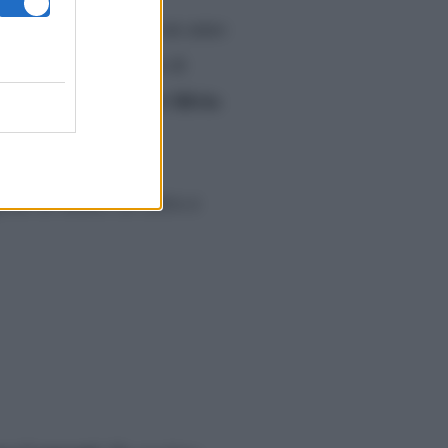
aggio in Rai
, chi di un anno
ci fosse l’intenzione di
Pier Silvio
o ha promesso a
ione di Avanti un altro e