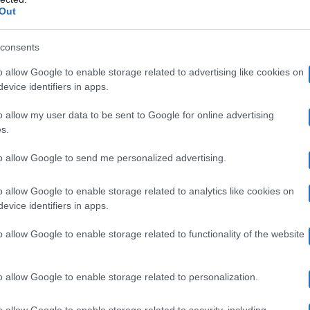
Sonia Bruganelli
orso, con
. Il conduttore ha ammesso c
Out
ndere che continuasse a stare con lui se l’amore ormai 
consents
o allow Google to enable storage related to advertising like cookies on
arci l’ho subita, condividendola. Come puoi pretender
evice identifiers in apps.
che provi ciò che non sente più, che sia quella che non
o allow my user data to be sent to Google for online advertising
s.
to allow Google to send me personalized advertising.
n è stato facile, soprattutto il primo periodo, ora però 
o allow Google to enable storage related to analytics like cookies on
una vita. Ha il lavoro, ma soprattutto i figli e i nipoti a
evice identifiers in apps.
o allow Google to enable storage related to functionality of the website
iaset?
o allow Google to enable storage related to personalization.
arito anche quale sarà il suo futuro lavorativo. Sono st
o allow Google to enable storage related to security, including