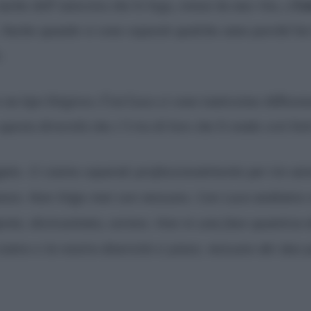
Lu
anche dell’amicizia che lo lega, ormai da una vita, a
Anche quando si sono separati qualche anno perché lui è
.
 un tipo litigioso, Con Luca ci sono tantissime differen
uesta diversità che c’è tra di loro che li rende così for
ato. Ci siamo separati professionalmente per tre anni
anzo. Non litigo mai con nessuno. Con Luca andiamo m
gente, disincantato, sereno. Vive in una fase quantica 
iamo e la nostra diversità ci piace, nessuno dei due