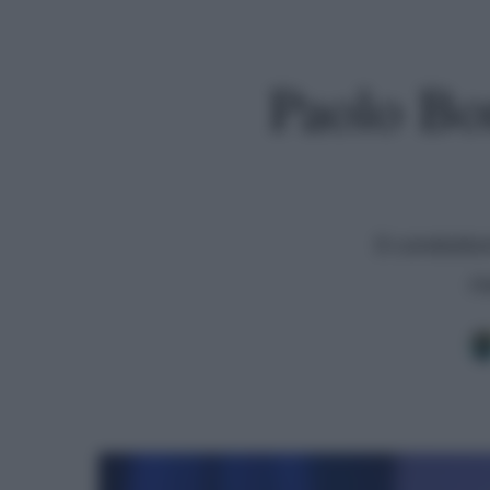
Paolo Bon
Il condutto
ri
Premi invio per cercare o ESC per uscire