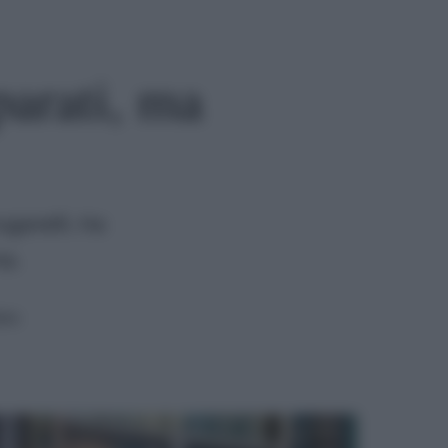
parati, ma
uganelli. Ha
ta.
ura