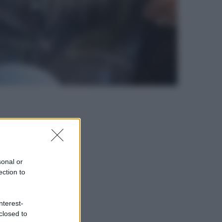
sonal or
ection to
nterest-
closed to