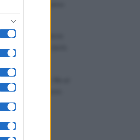
he la decisione l’ha presa
non c’era più.
e che una persona faccia
 è più? Non è stato facile,
ha ritrovato serenità. Ma ad
 cui si dedica con piacere.
ate dette tante cose