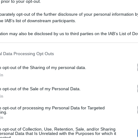
 prior to your opt-out.
rately opt-out of the further disclosure of your personal information by
he IAB’s list of downstream participants.
tion may also be disclosed by us to third parties on the IAB’s List of 
 that may further disclose it to other third parties.
 that this website/app uses one or more Google services and may gath
l Data Processing Opt Outs
vistato dal
Corriere della Sera
ed ha rivelato che la dec
including but not limited to your visit or usage behaviour. You may click 
 to Google and its third-party tags to use your data for below specifi
esa da lei. Lui era ancora innamorato, ma ha accettato il
o opt-out of the Sharing of my personal data.
ogle consent section.
In
e che non la soddisfaceva più. Quindi ha accettato la su
o opt-out of the Sale of my Personal Data.
In
conduttore ha parlato di amore e lavoro. Due grandi sepa
to opt-out of processing my Personal Data for Targeted
Diane Zoller
quelle dalle madri dei suoi figli.
, la prim
ing.
In
ncora. Lei non riuscì a passarci sopra e quindi volle tron
o opt-out of Collection, Use, Retention, Sale, and/or Sharing
ersonal Data that Is Unrelated with the Purposes for which it
lected.