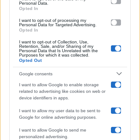
Programmi TV
Personal Data.
not limited to your visit or usage behaviour. You may click to
Opted In
grant or deny consent to Google and its third-party tags to
Amici
use your data for below specified purposes in below Google
I want to opt-out of processing my
consent section.
Personal Data for Targeted Advertising.
Opted In
Ballando Con Le Stelle
I want to opt-out of Collection, Use,
Retention, Sale, and/or Sharing of my
Grande Fratello
Personal Data that Is Unrelated with the
Purposes for which it was collected.
Opted Out
Isola Dei Famosi
Google consents
Pechino Express
I want to allow Google to enable storage
related to advertising like cookies on web or
Uomini E Donne
device identifiers in apps.
I want to allow my user data to be sent to
Google for online advertising purposes.
Maste S.r.l.
I want to allow Google to send me
Chi siamo
personalized advertising.