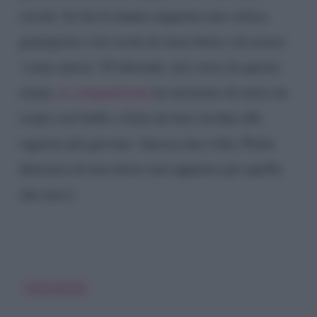
cerotti. In fan le hanno augurato una veloce
guarigione e lei rivela di stare bene e di essere
‘come nuova’. D’altronde, nel corso di questa
estate,
la cinquantenne
ha mostrato di avere un
corpo così bello e forte da fare invidia alle
ragazze più giovani. Ancora una volta, Paola
dimostra di non dover mai apparire per quella
che non è.
Paola Barale