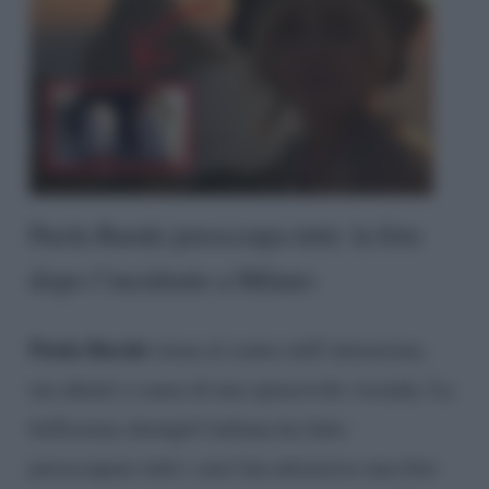
Paola Barale preoccupa tutti: la foto
dopo l’incidente a Milano
Paola Barale
torna al centro dell’attenzione,
ma ahimè a causa di una spiacevole vicenda. La
bellissima showgirl italiana ha fatto
preoccupare tutti i suoi fan attraverso una foto