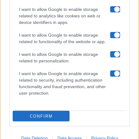
Collabora con noi
I want to allow Google to enable storage
related to analytics like cookies on web or
device identifiers in apps.
Contatti
I want to allow Google to enable storage
Privacy Policy
related to functionality of the website or app.
Cookie Policy
I want to allow Google to enable storage
related to personalization.
Pubblicità
I want to allow Google to enable storage
related to security, including authentication
functionality and fraud prevention, and other
user protection.
© 2026 Gossip e Tv. email:
redazione@gossipetv.com
-
Preferenze Privacy
- Riproduzione riservata - Photo
CONFIRM
Credits: Le immagini presenti in questo sito sono di
proprietà di Maste Srl
Data Deletion
Data Access
Privacy Policy