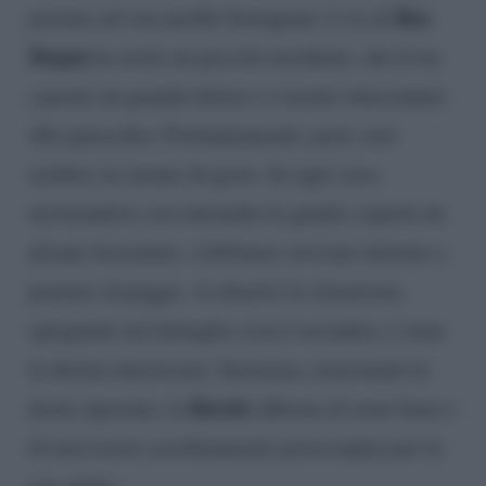
Raz
postata sul suo profilo Instagram. L’ex di
Degan
ha avuto un piccolo incidente, che le ha
causato un grande dolore e svariate sbucciature
alle ginocchia. Fortunatamente, però, non
sembra sia niente di grave. In ogni caso,
mostrandosi con entrambe le gambe coperte da
alcune fasciature, i followers avevano iniziato a
pensare al peggio. A chiarire la situazione,
spiegando nel dettaglio cosa è accaduto, è stata
la diretta interessata. Insomma, nonostante le
Barale
ferite riportate, la
afferma di stare bene e
di non essere assolutamente preoccupata per la
sua salute.