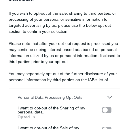
If you wish to opt-out of the sale, sharing to third parties, or
processing of your personal or sensitive information for
targeted advertising by us, please use the below opt-out
section to confirm your selection.
Please note that after your opt-out request is processed you
Gossip e TV è un sito di MASTE S.r.l.
may continue seeing interest-based ads based on personal
viale Luigi Majno n. 21 - 20129 Milano (MI)
information utilized by us or personal information disclosed to
P.Iva 10909580960
third parties prior to your opt-out.
You may separately opt-out of the further disclosure of your
personal information by third parties on the IAB’s list of
Categorie
downstream participants.
Gossip
Personal Data Processing Opt Outs
This information may also be disclosed by us to third parties
on the IAB’s List of Downstream Participants that may further
I want to opt-out of the Sharing of my
Televisione
disclose it to other third parties.
personal data.
Opted In
Please note that this website/app uses one or more Google
services and may gather and store information including but
I want to opt-out of the Sale of my