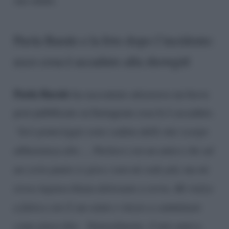
Paola Barale e la foto dopo l’incidente:
ecco cosa è accaduto alla showgirl
Paola Barale
ha raccontato attraverso un breve
post pubblicato su Instagram cosa le è accaduto.
“Ieri pomeriggio sono caduta dalle mie scarpe
abbastanza alte…. Parlavo con un amico che ad
un certo punto si gira e non mi vede più, ma mi
trova inginocchiata dolorante a terra. Mi rialzo
a fatica con il suo aiuto e inizio a camminare
come pinocchio. Naturalmente, il mio amico,