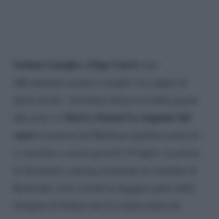
Serkan Cayoglu e Ozge Gurel
sono
ufficialmente marito e moglie! La coppia di
attori turchi – diventata famosa in Italia grazie
Cherry Season-La stagione del
alla serie tv
cuore
trasmessa da Mediaset qualche estate fa –
è convolata a nozze giovedì 14 luglio. Location
la Germania e più precisamente la cittadina di
Karlsruhe, dove risiede la maggior parte della
famiglia di Serkan che ha origini tedesche.