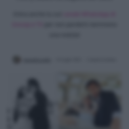
Entra anche tu sul
canale WhatsApp di
Gossip e TV
per non perderti nemmeno
una notizia!
Antonella Latilla
14 Luglio 2022
2 minuti di lettura