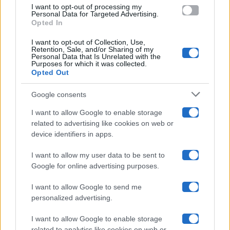
use your data for below specified purposes in below Google
Amici
I want to opt-out of processing my
consent section.
Personal Data for Targeted Advertising.
Opted In
Ballando Con Le Stelle
I want to opt-out of Collection, Use,
Retention, Sale, and/or Sharing of my
Grande Fratello
Personal Data that Is Unrelated with the
Purposes for which it was collected.
Opted Out
Isola Dei Famosi
Google consents
Pechino Express
I want to allow Google to enable storage
related to advertising like cookies on web or
Uomini E Donne
device identifiers in apps.
I want to allow my user data to be sent to
Google for online advertising purposes.
Maste S.r.l.
I want to allow Google to send me
Chi siamo
personalized advertising.
Collabora con noi
I want to allow Google to enable storage
related to analytics like cookies on web or