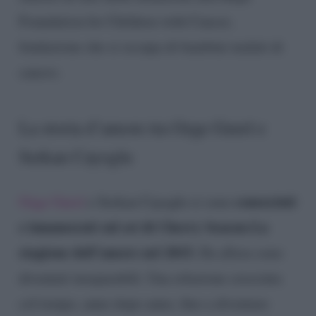
Foundation for Children with Cancer,
fondazione che si occupa di bambini malati di
cancro.
La storia d’amore tra Ozge Gurel e
Serkan Cayoglu
conosciuti
Ozge Gurel
e Serkan Cayoglu si sono
e innamorati sul set di Cherry Season-La
stagione dell’amore nel 2015.
Da allora sono
diventati inseparabili. Una relazione cresciuta
col tempo, anno dopo anno, fino a diventare