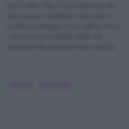
forte e solida. I due si sono sempre tenuti alla
larga da gossip e malelingue e hanno fatto il
possibile per proteggere il loro rapporto. Non si
sono però mai tirati indietro davanti alla
curiosità dei fan, che hanno sempre rispettato.
Ozge Gurel
Serkan Cayoglu