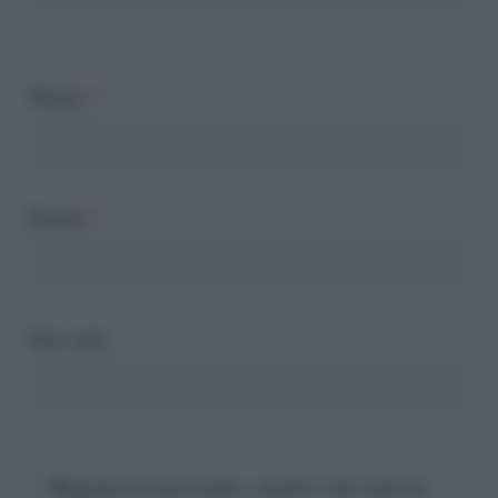
Nome
*
Email
*
Sito web
Registra il mio nome, email e sito web su