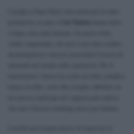
Cayoglu e Ozge Gurel, nota anche per le tante
Can Yaman,
produzioni accanto a
hanno detto
sì dopo sette anni insieme. Un amore forte,
solido, importante, che non è mai stato scalfito
da pettegolezzi e dicerie nonostante il lavoro di
entrambi nel mondo dello spettacolo. Per il
matrimonio l’attrice ha scelto un abito semplice
bianco in tulle, corto alla caviglia, abbinato ad
un curioso copricapo ed è apparsa più radiosa
che mai. Classico smoking invece per Serkan.
I novelli sposi hanno deciso di rinnovare le