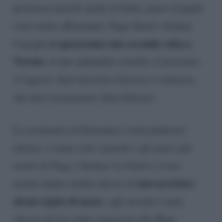
promesse nuziali anche in Italia, paese al quale
sono molto affezionati. Ozge Gurel e Serkan
si sposeranno una seconda volta a
Cayoglu
Verona
, in uno splendido castello, il prossimo
13 agosto. Sarà una festa sfarzosa e sontuosa,
che farà sicuramente chiacchierare.
La cerimonia in Germania è stata piuttosto
intima: c’erano solo i parenti e gli amici più
stretti di Ozge e Serkan. La Gurel e il neo
non accettare
marito hanno inoltre deciso di
alcun regalo di nozze
: agli invitati è stato
chiesto di fare delle donazioni alla Hope