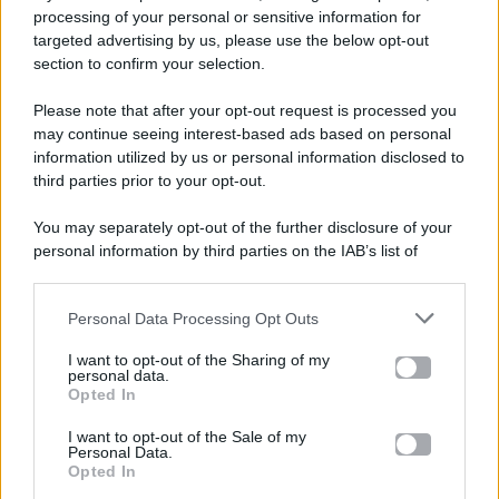
processing of your personal or sensitive information for
targeted advertising by us, please use the below opt-out
section to confirm your selection.
Please note that after your opt-out request is processed you
Gossip e TV è un sito di MASTE S.r.l.
may continue seeing interest-based ads based on personal
viale Luigi Majno n. 21 - 20129 Milano (MI)
information utilized by us or personal information disclosed to
third parties prior to your opt-out.
P.Iva 10909580960
You may separately opt-out of the further disclosure of your
personal information by third parties on the IAB’s list of
Categorie
downstream participants.
Gossip
Personal Data Processing Opt Outs
This information may also be disclosed by us to third parties
on the IAB’s List of Downstream Participants that may further
I want to opt-out of the Sharing of my
Televisione
disclose it to other third parties.
personal data.
Opted In
Please note that this website/app uses one or more Google
services and may gather and store information including but
I want to opt-out of the Sale of my
Programmi TV
Personal Data.
not limited to your visit or usage behaviour. You may click to
Opted In
grant or deny consent to Google and its third-party tags to