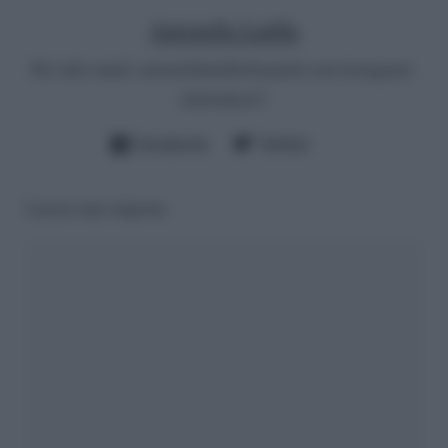
Antonella Latilla
Per info email:
antonellalatilla@gmail.com
instagram:
cheloidea21
Facebook
Twitter
Lascia una risposta