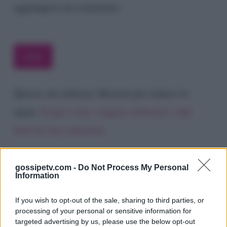
aggiungerò un commento.
Questo sito utilizza Akismet per ridurre lo
spam.
Scopri come vengono elaborati i dati
derivati dai commenti
.
gossipetv.com -
Do Not Process My Personal
Information
If you wish to opt-out of the sale, sharing to third parties, or
processing of your personal or sensitive information for
targeted advertising by us, please use the below opt-out