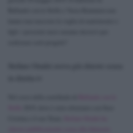
Ballando con le Stelle e Veera Kinnunen non
hanno mai nascosto la voglia di matrimonio e
figli: i prossimi mesi saranno decisivi per
realizzare certi progetti?
Stefano Oradei aveva già chiesto scusa
in diretta tv
Nel corso della semifinale di
Ballando con le
Stelle
2019, dove è stato eliminato con Suor
Cristina e il suo Team,
Stefano Oradei ha
chiesto pubblicamente scusa alla fidanzata