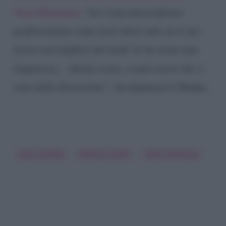
Veera Kinnunen
. “
Lei è una meravigliosa
professionista come avete detto tutti, fa il suo
lavoro nel migliori dei modi. Io ho avuto una
leggerezza… chiedo scusa, ci può essere che ci
sono delle discussioni”,
ha ammesso il 36enne.
Dani Osvaldo
Stefano Oradei
Veera Kinnunen