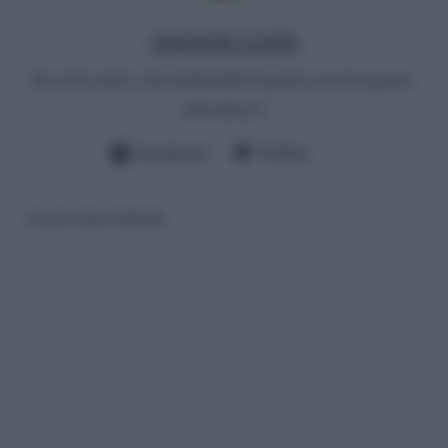
Antonella Latilla
Per info email:
antonellalatilla@gmail.com
instagram:
cheloidea21
Facebook
Twitter
Lascia una risposta