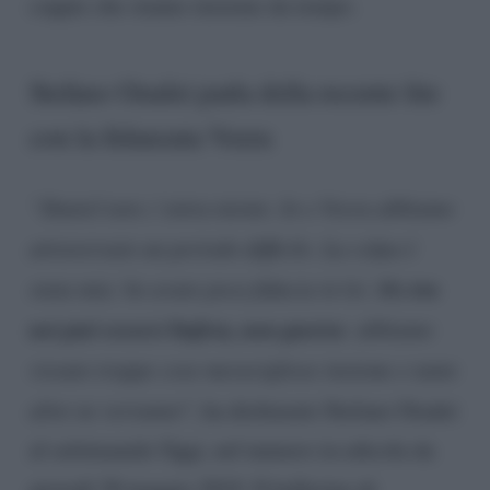
coppie che stanno insieme da tempo.
Stefano Oradei parla della recente lite
con la fidanzata Veera
“Daniel non c’entra niente. Io e Veera abbiamo
attraversato un periodo difficile. La colpa è
tra
stata mia: ho avuto poca fiducia in lei. Ma
noi può esserci bufera, non guerra
: abbiamo
vissuto troppe cose meravigliose insieme e tante
altre ne verranno
“, ha dichiarato Stefano Oradei
al settimanale Oggi, nel numero in edicola da
giovedì 30 maggio 2019. Il ballerino di