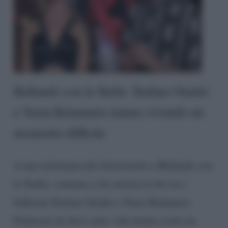
Ballando con le Stelle: Stefano Oradei
e Veera Kinnunen stanno vivendo un
momento difficile
A una settimana dal chiarimento a Ballando con
le Stelle, continua a far notizia la lite tra i
ballerini Stefano Oradei e Veera Kinnunen.
Fidanzati da dieci anni i due hanno avuto un