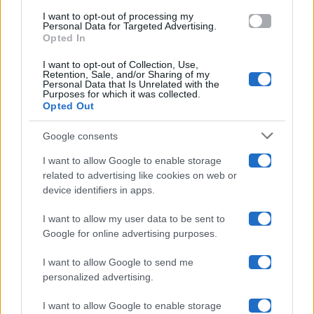
Amici
use your data for below specified purposes in below Google
I want to opt-out of processing my
consent section.
Personal Data for Targeted Advertising.
Opted In
Ballando Con Le Stelle
I want to opt-out of Collection, Use,
Retention, Sale, and/or Sharing of my
Grande Fratello
Personal Data that Is Unrelated with the
Purposes for which it was collected.
Opted Out
Isola Dei Famosi
Google consents
Pechino Express
I want to allow Google to enable storage
related to advertising like cookies on web or
Uomini E Donne
device identifiers in apps.
I want to allow my user data to be sent to
Google for online advertising purposes.
Maste S.r.l.
I want to allow Google to send me
Chi siamo
personalized advertising.
Collabora con noi
I want to allow Google to enable storage