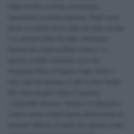
lungo diverbio in strada, prontamente
immortalato da alcuni paparazzi. Negli scorsi
giorni si è parlato di un colpevole nella vicenda:
l’ex calciatore Dani Osvaldo, attualmente
finalista del varietà di Milly Carlucci. Lo
sportivo avrebbe instaurato con la sua
insegnante Veera un legame troppo intimo e
forte, tanto da mandare su tutte le furie Oradei.
Ma a detta di quest’ultimo l’argentino
c’entrerebbe ben poco: Stefano e la danzatrice
svedese stanno semplicemente attraversando un
momento difficile, di quelli che capitano a tante