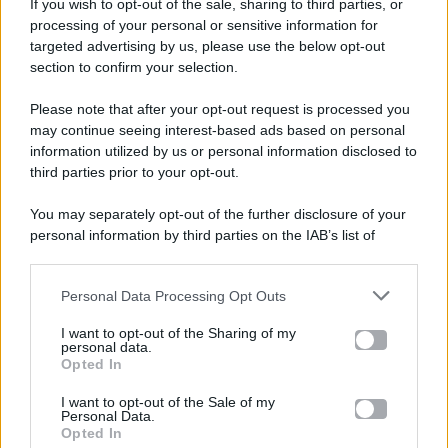
If you wish to opt-out of the sale, sharing to third parties, or
processing of your personal or sensitive information for
targeted advertising by us, please use the below opt-out
section to confirm your selection.
Please note that after your opt-out request is processed you
Gossip e TV è un sito di MASTE S.r.l.
may continue seeing interest-based ads based on personal
viale Luigi Majno n. 21 - 20129 Milano (MI)
information utilized by us or personal information disclosed to
P.Iva 10909580960
third parties prior to your opt-out.
You may separately opt-out of the further disclosure of your
personal information by third parties on the IAB’s list of
Categorie
downstream participants.
Gossip
Personal Data Processing Opt Outs
This information may also be disclosed by us to third parties
on the IAB’s List of Downstream Participants that may further
I want to opt-out of the Sharing of my
Televisione
disclose it to other third parties.
personal data.
Opted In
Please note that this website/app uses one or more Google
services and may gather and store information including but
I want to opt-out of the Sale of my
Programmi TV
Personal Data.
not limited to your visit or usage behaviour. You may click to
Opted In
grant or deny consent to Google and its third-party tags to