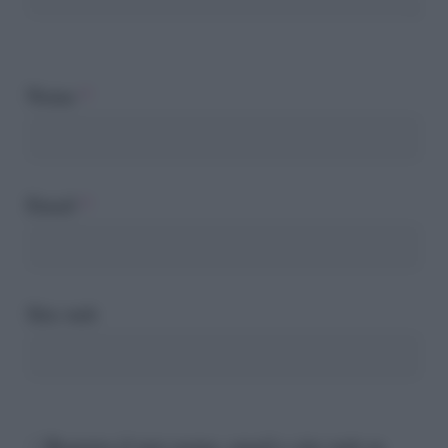
Nome
*
Email
*
Sito web
Registra il mio nome, email e sito web su