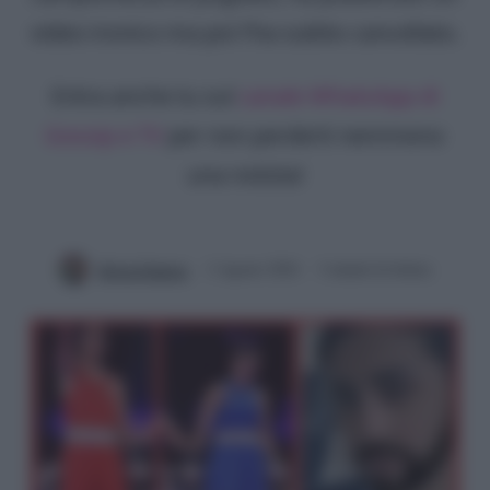
video ironico ma poi l’ha subito cancellato.
Entra anche tu sul
canale WhatsApp di
Gossip e TV
per non perderti nemmeno
una notizia!
Silvia Federici
2 Agosto 2024
3 minuti di lettura