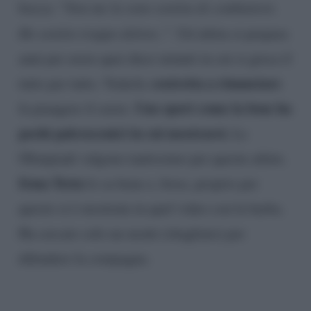
bocca: “
Non me la sono sentita di combattere.
Ho sentito troppo dolore..
”. Un’atleta si prepara
anni per avere quei dieci minuti in cui si gioca il
costretta a rinunciare
tutto per tutto. Vederla
Uno sport come la boxe ha
fa piangere il cuore.
pochi palcoscenici in cui mostrarsi.
Le
Olimpiadi valgono tantissimo per queste atlete.
Irma Testa
lo sa bene e, forse, proprio per
questo si è mostrata in quel video con la barba.
Ha cercato solo un modo (sbagliato) per
difendere la compagna.