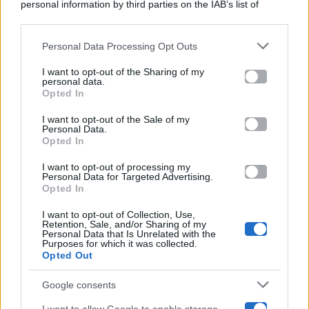
personal information by third parties on the IAB’s list of
Categorie
downstream participants.
Gossip
Personal Data Processing Opt Outs
This information may also be disclosed by us to third parties
on the IAB’s List of Downstream Participants that may further
I want to opt-out of the Sharing of my
Televisione
disclose it to other third parties.
personal data.
Opted In
Please note that this website/app uses one or more Google
services and may gather and store information including but
I want to opt-out of the Sale of my
Programmi TV
Personal Data.
not limited to your visit or usage behaviour. You may click to
Opted In
grant or deny consent to Google and its third-party tags to
Amici
use your data for below specified purposes in below Google
I want to opt-out of processing my
consent section.
Personal Data for Targeted Advertising.
Opted In
Ballando Con Le Stelle
I want to opt-out of Collection, Use,
Retention, Sale, and/or Sharing of my
Grande Fratello
Personal Data that Is Unrelated with the
Purposes for which it was collected.
Opted Out
Isola Dei Famosi
Google consents
Pechino Express