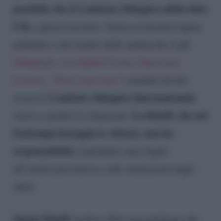
possibile che il Comitato Olimpico abbia dato
l’ok
a questo incontro. Senza scomodare figure
politiche o del mondo dello spettacolo (vedi
Olimpiadi, caso Khelif-Carini. Interviene
Luxuria: “Non è una trans”
) sarebbe dovuto
Comitato Olimpico Internazionale
essere il
La Khelif, che nel
stesso a gestire la situazione.
frattempo festeggia le vittorie, non ha
responsabilità.
I problemi sono legati
all’analisi preventiva e alla valutazione degli
atleti.
Imane Khelif
sembra abbia una patologia che