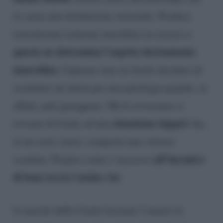
le causa una disfunzione ormonale. Produce
testosterone (ormone maschile) in eccesso e
questo ne determina l’aspetto decisamente
mascolino.
Capiamo non sia facile decidere di
escludere un’atleta per una patologia quando, in
effetti, può gareggiare. Ma le avversarie si
situazione impari
trovano di fronte ad una
che,
in un certo senso, comporta una vittoria
all’incontro
scontata. Proprio come è successo
di boxe tra la Carini e lei
.
Le parole della Carini lasciano l’amaro in