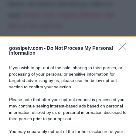
Questo sito utilizza Akismet per ridurre lo
spam.
Scopri come vengono elaborati i dati
derivati dai commenti
.
gossipetv.com -
Do Not Process My Personal
Information
If you wish to opt-out of the sale, sharing to third parties, or
processing of your personal or sensitive information for
targeted advertising by us, please use the below opt-out
section to confirm your selection.
Please note that after your opt-out request is processed you
Gossip e TV è un sito di MASTE S.r.l.
may continue seeing interest-based ads based on personal
viale Luigi Majno n. 21 - 20129 Milano (MI)
information utilized by us or personal information disclosed to
P.Iva 10909580960
third parties prior to your opt-out.
You may separately opt-out of the further disclosure of your