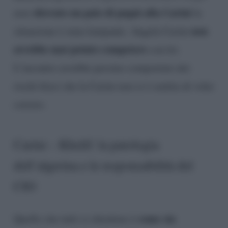
sferrato un paio di pugni alla Carini
aver
la
non
situazione è stata lampante. Angela Carini
avrebbe mai potuto competere
con lei.
L’incontro avrebbe persino comportato dei
rischi fisici che la Carini non si è sentita di voler
correre.
Carini – Khelif: la patologia
dell’algerina e le responsabilità del
CIO
come sia
Quello che tutti si chiedono è