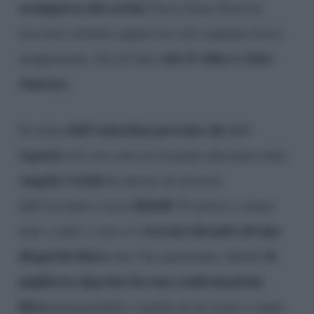
scomparsa dai social.
Forse Irma Testa ha
ricevuto critiche oppure ha solo reputato fosse
che il video è stato
inopportuno. Sta di fatto
rimosso.
dell’ennesima persona che si è
Si tratta
esposta
sul caso che sta facendo discutere tutti.
Angela Carini
ha deciso di ritirarsi
Khelif
dall’incontro con la
. Il motivo, ormai
trovata davanti ad una
noto a tutti, è che si è
disparità fisica
la
che l’ha spaventata. Infatti
pugilessa algerina ha una conformazione
fisica
paragonabile a quella di un uomo e dopo