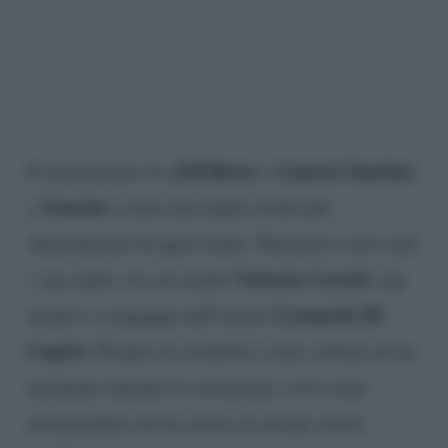
Jeff Bezos
Lauren Sanchez
Il matrimonio tra
e
Venezia
a
è stato uno degli eventi più
chiacchierati di quest’anno. Numerosi sono stati
Vittoria Ceretti
i vip ospiti, tra cui anche
, top
Leonardo Di
model e compagna dell’attore
Caprio
. Proprio la modella è stata vittima di un
incidente durante la cerimonia, così come
documentato da lei stessa in alcune storie