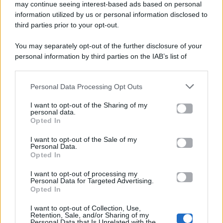
Gossip e TV è un sito di MASTE S.r.l.
may continue seeing interest-based ads based on personal
viale Luigi Majno n. 21 - 20129 Milano (MI)
information utilized by us or personal information disclosed to
P.Iva 10909580960
third parties prior to your opt-out.
You may separately opt-out of the further disclosure of your
personal information by third parties on the IAB’s list of
Categorie
downstream participants.
Gossip
Personal Data Processing Opt Outs
This information may also be disclosed by us to third parties
on the IAB’s List of Downstream Participants that may further
I want to opt-out of the Sharing of my
Televisione
disclose it to other third parties.
personal data.
Opted In
Please note that this website/app uses one or more Google
services and may gather and store information including but
I want to opt-out of the Sale of my
Programmi TV
Personal Data.
not limited to your visit or usage behaviour. You may click to
Opted In
grant or deny consent to Google and its third-party tags to
Amici
use your data for below specified purposes in below Google
I want to opt-out of processing my
consent section.
Personal Data for Targeted Advertising.
Opted In
Ballando Con Le Stelle
I want to opt-out of Collection, Use,
Retention, Sale, and/or Sharing of my
Grande Fratello
Personal Data that Is Unrelated with the