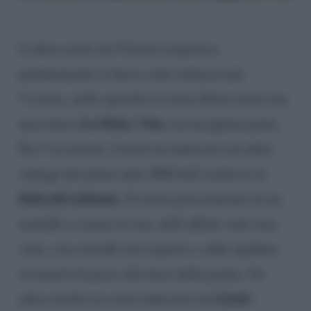
L’abito scelto da Vittoria rispettava
perfettamente il dress code richiesto per
l’evento, nello specifico il tema Dolce notte che
La Dolce Vita
mescolava
con un pijama party.
Per l’occasione, Ceretti ha indossato un abito
vintage dei primi anni 2000 dell’archivio di
Dolce&Gabbana
. Si tratta precisamente di un
modello a sirena in seta, dall’effetto vedo non
vedo, con cristalli sul corpetto e sulle spalline
ed inserti di pizzo alla base della gonna. Un
Gisele
abito simile era stato indossato da