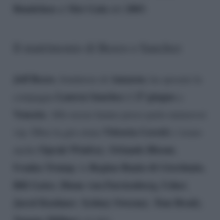
Bundchen
Met Gala
2003
al
del
.
Il matrimonio di Bezos e Sanchez
Jeff Bezos
Amazon
, fondatore di
, ha sposato la
Lauren Sanchez
27 giugno
compagna
il
a
Venezia
. Alle nozze hanno preso parte numerosi
Vittoria Ceretti
vip. Oltre la già citata
c’erano
Oprah Winfrey
Orlando Bloom
anche
,
,
Ivanka Trump
Regina Rania di Giordania
, la
,
Bill Gates
Diane von Furstenberg, Usher
,
,
Jared Kushner
Sydney Sweeney
Tom Brady
,
,
,