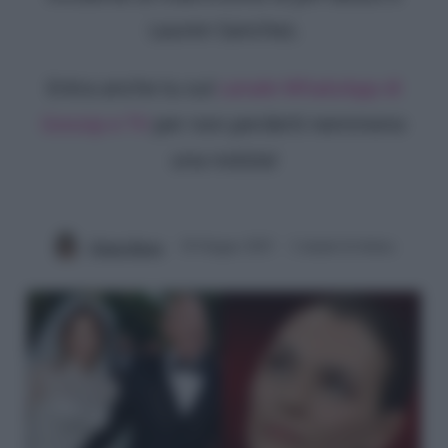
Lauren Sanchez.
Entra anche tu sul
canale WhatsApp di
Gossip e TV
per non perderti nemmeno
una notizia!
Chiara Russo
29 Giugno 2025
2 minuti di lettura