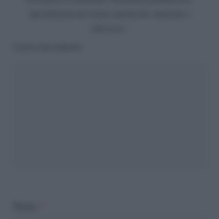
specializzata nel settore spettacolo, musicale e
televisivo.
Lascia una risposta
Nome
*