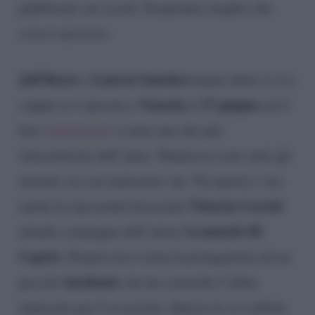
pubblicate sui social. Scopriamo meglio che
cosa è successo.
Jeff Bezos
Lauren Sanchez
e
hanno detto sì. La
Venezia
27 giugno
coppia si è sposata a
il
ed il
loro
matrimonio
è stato uno dei più
chiacchierati dell’anno. Numerosi sono stati gli
invitati, tra cui tantissimi vip. Tra questi c’era
Vittoria Ceretti
anche la top model bresciana
Leonardo Di
attuale compagna dell’attore
Caprio
. Proprio lei è stata la protagonista di un
incidente
piccolo
che ha coinvolto l’abito
indossato per l’occasione. Questo le si è difatti