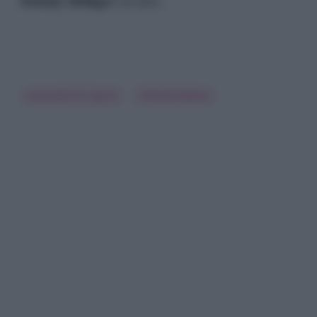
Tommy Hilfiger
ed altri.
Leonardo Di Caprio
Orlando Bloom