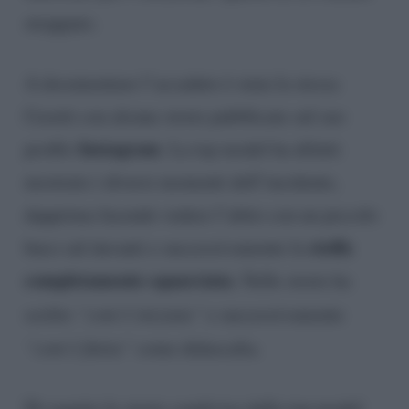
strappato.
A documentare l’accaduto è stata la stessa
Ceretti con alcune storie pubblicate sul suo
Instagram
profilo
. La top model ha difatti
mostrato i diversi momenti dell’incidente,
dapprima facendo vedere l’abito con un piccolo
stoffa
buco sul davanti e successivamente la
completamente squarciata
. Nelle storie ha
scritto
“com’è iniziata”
e successivamente
“com’è finita”
come didascalia.
Di seguito le storie condivise dalla top model