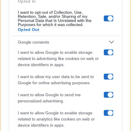
Opted In
Ballando Con Le Stelle
I want to opt-out of Collection, Use,
Retention, Sale, and/or Sharing of my
Grande Fratello
Personal Data that Is Unrelated with the
Purposes for which it was collected.
Opted Out
Isola Dei Famosi
Google consents
Pechino Express
I want to allow Google to enable storage
related to advertising like cookies on web or
Uomini E Donne
device identifiers in apps.
I want to allow my user data to be sent to
Google for online advertising purposes.
Maste S.r.l.
I want to allow Google to send me
Chi siamo
personalized advertising.
Collabora con noi
I want to allow Google to enable storage
related to analytics like cookies on web or
device identifiers in apps.
Contatti