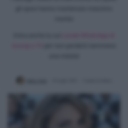
gli sposi hanno mantenuto massimo
riserbo
Entra anche tu sul
canale WhatsApp di
Gossip e TV
per non perderti nemmeno
una notizia!
Mirko Vitali
10 Luglio 2022
2 minuti di lettura