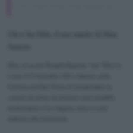
Un post condiviso da Pipol Gossip (@thepipol_gossip)
Chi è Jay Ellis, il neo marito di Nina
Senicar
Ellis, al secolo Wendell Ramone “Jay” Ellis Jr.,
è nato il 27 dicembre 1981 a Sumter, nella
Carolina del Sud. Prima di intraprendere la
carriera da attore, ha lavorato come modello,
trasferendosi a Los Angeles, dove si è poi
dedicato alla recitazione.