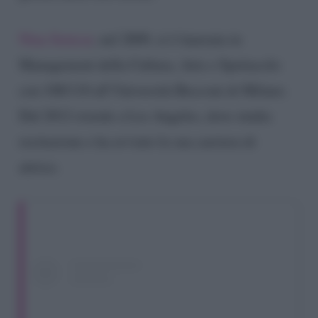
Nina Senicar
, nel 2009, si è laureata in
Management della Cultura, Arte e Spettacolo
con 108/110 all’Università Bocconi di Milano.
Dal 2012 risiede a Los Angeles, dove studia
recitazione e ha avviato la sua carriera di
attrice.