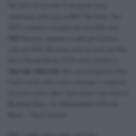
Nel 2013, ha ricevuto il suo primo ruolo
importante nella serie di BET The Game. Nel
2015, è entrato a far parte del cast della serie
HBO Insecure, mandata in onda per la prima
volta nel 2016. Ha anche avuto un ruolo nel film
horror Escape Room (2019) ed ha recitato in
Top Gun: Maverick
, film con protagonista Tom
Cruise uscito nelle scorse settimane e campione
di incassi al box office. Noti anche i suoi ruoli in
Breaking Dance, In a Relationship ed Escape
Room – Gioco mortale.
Ellis è molto attivo anche sul fronte