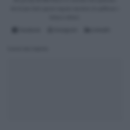
dovrà pur farlo questo ingrato mestiere di spifferare i
fattacci altrui).
Facebook
Instagram
LinkedIn
Lascia una risposta