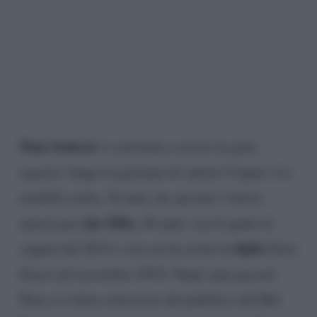
Nina Senicar
è convolata a nozze in gran
segreto, lungo la giornata di sabato 9 luglio. La
modella serba, 36 anni, ha sposato l’attore
Jay Ellis,
americano
40 anni, con il quale fa
figlia
coppia dal 2015 e con cui ha avuto la
Nora
Grace nel novembre 2019. Negli anni passati
Nina si è fatta conoscere dal pubblico del Bel