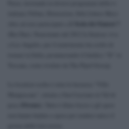
Paese, lavorando in diversi programmi della tv
italiana (Veline, Distraction, Stile Libero Max)
L’Isola dei Famosi 7
oltre ad aver partecipato a
(Rai Due). Nonostante dal 2012 la Senicar viva
a Los Angeles, per il matrimonio ha scelto di
tornare in Italia, pronunciando il fatidico “Sì” in
Toscana, come rivelato da The Pipol Gossip.
La location scelta è stata la lussuosa “Villa
Mangiacane”, situata a San Casciano in Val di
Firenze
pesa (
). Tutto è filato liscio e gli sposi
non hanno badato a spese per rendere unico il
giorno delle loro nozze.