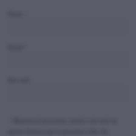
Nome
*
Email
*
Sito web
Registra il mio nome, email e sito web su
questo browser per la prossima volta che