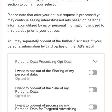
section to confirm your selection.
Please note that after your opt-out request is processed you
Gossip e TV è un sito di MASTE S.r.l.
may continue seeing interest-based ads based on personal
viale Luigi Majno n. 21 - 20129 Milano (MI)
information utilized by us or personal information disclosed to
P.Iva 10909580960
third parties prior to your opt-out.
You may separately opt-out of the further disclosure of your
personal information by third parties on the IAB’s list of
Categorie
downstream participants.
Gossip
Personal Data Processing Opt Outs
This information may also be disclosed by us to third parties
on the IAB’s List of Downstream Participants that may further
I want to opt-out of the Sharing of my
Televisione
disclose it to other third parties.
personal data.
Opted In
Please note that this website/app uses one or more Google
services and may gather and store information including but
I want to opt-out of the Sale of my
Programmi TV
Personal Data.
not limited to your visit or usage behaviour. You may click to
Opted In
grant or deny consent to Google and its third-party tags to
Amici
use your data for below specified purposes in below Google
I want to opt-out of processing my
consent section.
Personal Data for Targeted Advertising.