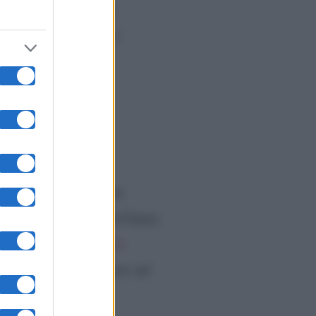
enditore e produttore
di Canale 5 gli face i
isivo”
io. Mi piace la non
trei cimentarmi con un
Nek
a
. Intervistato da Cinzia
l’esperienza ad
Amici
:
enti, mi fece riflettere sul