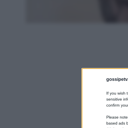
gossipetv
If you wish 
sensitive in
confirm your
Please note
based ads b