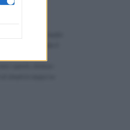
il 14esimo album di inediti.
e ne vedrà una seconda il
 anni; brani che si
simo capitolo, dichiara:
 di chiuderlo magari ne