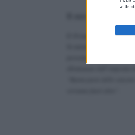
authenti
Il mio gioco preferi
Nek
Il 10 maggio
, all’anag
Il mio gioco pre
Si intitola
prossimo autunno. All’intern
allontanano dall’impronta el
“Buona parte delle canzoni 
verranno fuori altre”
.