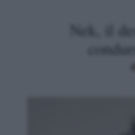
Nek, il de
condur
Premi invio per cercare o ESC per uscire