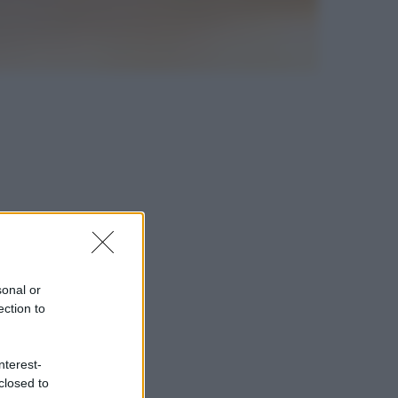
sonal or
ection to
nterest-
closed to