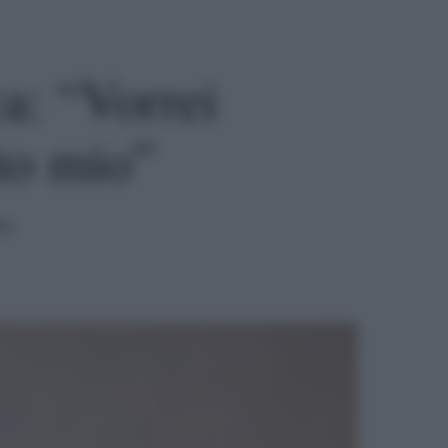
ca: “Vorrei
to mio”
ra