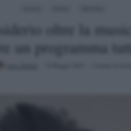
Archivio
Musica
Televisione
siderio oltre la musi
re un programma tut
Juary Santini
10 Maggio 2019
2 minuti di lettu