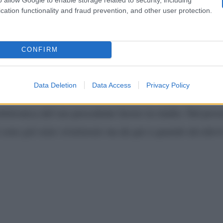
cation functionality and fraud prevention, and other user protection.
to – parte prima: il nuovo disco di Nek
CONFIRM
Filippo Neviani
rafe
, ha pubblicato il suo nuovo disco, 
ferito
ed è la prima parte di un progetto discografico ch
Data Deletion
Data Access
Privacy Policy
o ci sono sette canzoni nate nel corso degli ultimi due
ettronica del suo precedente lavoro in studio. Sul pros
sono già state strutturate ma da qui a quando deciderò