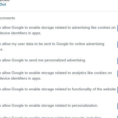
possa essere per lui una svolta televisiva, è stato l’impr
Out
he proprio nel periodo della sua partecipazione al talent 
consents
o allow Google to enable storage related to advertising like cookies on
evice identifiers in apps.
otrei cimentarmi con un programma telev
o allow my user data to be sent to Google for online advertising
s.
to allow Google to send me personalized advertising.
mi piace esprimermi anche attraverso televisione e rad
oi bisogna essere in grado di saperlo fare. Un giorno po
o allow Google to enable storage related to analytics like cookies on
evice identifiers in apps.
mio, ci proverei, sono attratto da questa idea”
, afferm
o allow Google to enable storage related to functionality of the website
ne, rivela come è nata questa nuova aspirazione dopo 
uttore televisivo Bibi Ballandi che mi fece tanti complim
o allow Google to enable storage related to personalization.
per me una via alternativa alla musica”
.
o allow Google to enable storage related to security, including