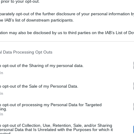
 prior to your opt-out.
rately opt-out of the further disclosure of your personal information by
he IAB’s list of downstream participants.
Nek vorrebbe condurre u
tion may also be disclosed by us to third parties on the IAB’s List of 
 that may further disclose it to other third parties.
televisivo: le parole
 that this website/app uses one or more Google services and may gath
l Data Processing Opt Outs
including but not limited to your visit or usage behaviour. You may click 
Dopo la lunga carriera nel mondo d
 to Google and its third-party tags to use your data for below specifi
o opt-out of the Sharing of my personal data.
ogle consent section.
nuovo desiderio: vorrebbe cimentars
In
programma tutto suo. Il cantante di
o opt-out of the Sale of my Personal Data.
In
pubblicato il suo nuovo album, inti
preferito – parte prima
, e dopo l
to opt-out of processing my Personal Data for Targeted
ing.
In
vorrebbe tornare in televisione, ma questa volta da pro
o opt-out of Collection, Use, Retention, Sale, and/or Sharing
La St
ta. Raggiunto da OptimaMagazine, l’interprete di
ersonal Data that Is Unrelated with the Purposes for which it
lected.