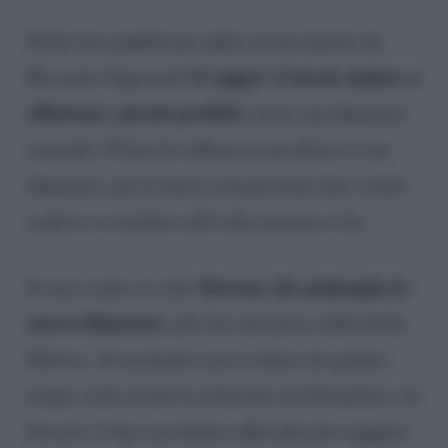
Nelle foto pubblicate dalla rivista diretta da
il rapper si lascia andare a
Riccardo Signoretti
effusioni e giochi proibiti
con la sua fidanzata
sensuale. Prima lei abbraccia da dietro il suo
fidanzato, poi lo bacia con passione fino a farlo
cadere e a rotolare sull’erba insieme a lui.
Moreno che palpeggia la
In uno scatto si vede
nuova fidanzata
, più che mai preso dalla bella
Debora. Al momento non è chiaro da quanto
tempo vada avanti la relazione tra Donadoni e la
Savasto. I due non hanno ufficializzato neppure