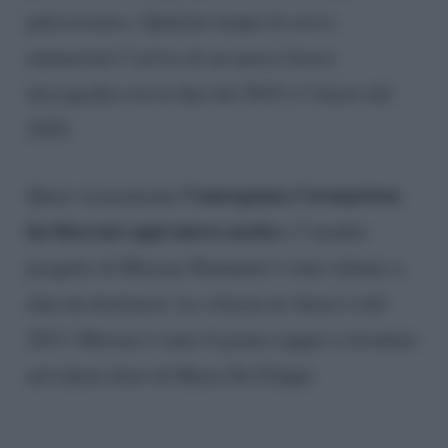
palcoscenico. Qualche tempo fa aveva
annunciato l’arrivo di un nuovo lavoro
discografico tra la fine del 2019 e l’inizio del
2020.
l’emergenza Coronavirus
Quasi sicuramente
ha bloccato ogni nuova uscita
e l’inedito
progetto di Moreno Donadoni è stato slittato a
data da destinarsi. La vittoria di Amici è del
2013: Moreno è stato il primo rapper a trionfare
nel talent show di Maria De Filippi.