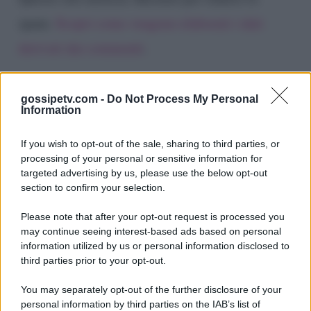
spam.
Scopri come vengono elaborati i dati
derivati dai commenti
.
gossipetv.com -
Do Not Process My Personal
Information
If you wish to opt-out of the sale, sharing to third parties, or
processing of your personal or sensitive information for
targeted advertising by us, please use the below opt-out
section to confirm your selection.
Please note that after your opt-out request is processed you
Gossip e TV è un sito di MASTE S.r.l.
may continue seeing interest-based ads based on personal
viale Luigi Majno n. 21 - 20129 Milano (MI)
information utilized by us or personal information disclosed to
third parties prior to your opt-out.
P.Iva 10909580960
You may separately opt-out of the further disclosure of your
personal information by third parties on the IAB’s list of
Categorie