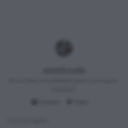
Antonella Latilla
Per info email:
antonellalatilla@gmail.com
instagram:
cheloidea21
Facebook
Twitter
Lascia una risposta