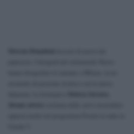
Moreno Donadoni
beccato di nuovo dai
paparazzi. I fotografi del settimanale Nuovo
hanno fotografato il cantante a Milano, in un
momento di passione al parco con la nuova
Debora Savasto,
fidanzata. La fortunata è
26enne attrice
siciliana dalle curve mozzafiato
apparsa anche nel programma Forum in onda su
Canale 5.