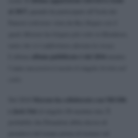
L’ultima apparizione televisiva risale
scene.
al 2017,
quando ha partecipato all’Isola dei
Famosi
(edizione vinta da Raz Degan con il
quale Moreno ha litigato più volte in Honduras,
tanto che si è addirittura sfiorata la rissa).
album pubblicato è del 2016
L’ultimo
mentre
l’anno successivo è uscito il singolo
Scritto nel
cielo.
Moreno ha collaborato con NH Effe
Nel 2018
e Jack Out
al singolo
Oh mamma mia
. È
probabile che Donadoni abbia deciso di
prendersi del tempo prima di tornare sul