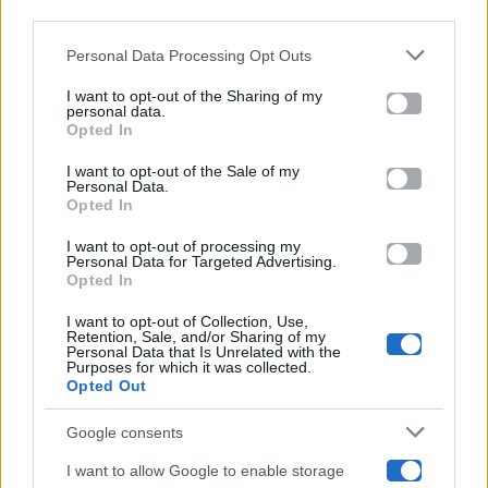
downstream participants.
Gossip
Personal Data Processing Opt Outs
This information may also be disclosed by us to third parties
on the IAB’s List of Downstream Participants that may further
I want to opt-out of the Sharing of my
Televisione
disclose it to other third parties.
personal data.
Opted In
Please note that this website/app uses one or more Google
services and may gather and store information including but
I want to opt-out of the Sale of my
Programmi TV
Personal Data.
not limited to your visit or usage behaviour. You may click to
Opted In
grant or deny consent to Google and its third-party tags to
use your data for below specified purposes in below Google
Amici
I want to opt-out of processing my
consent section.
Personal Data for Targeted Advertising.
Opted In
Ballando Con Le Stelle
I want to opt-out of Collection, Use,
Retention, Sale, and/or Sharing of my
Grande Fratello
Personal Data that Is Unrelated with the
Purposes for which it was collected.
Opted Out
Isola Dei Famosi
Google consents
Pechino Express
I want to allow Google to enable storage