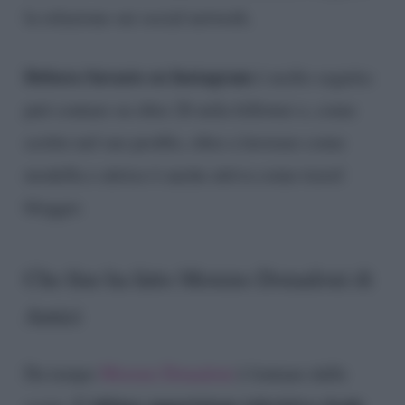
la relazione sui social network.
Debora Savasto su Instagram
è molto seguita:
può contare su oltre 26 mila follower e, come
scritto nel suo profilo, oltre a lavorare come
modella e attrice è anche attiva come travel
blogger.
Che fine ha fatto Moreno Donadoni di
Amici
Da tempo
Moreno Donadoni
è lontano dalle