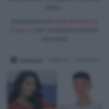
attrice...
Entra anche tu sul
canale WhatsApp di
Gossip e TV
per non perderti nemmeno
una notizia!
Antonella Latilla
10 Maggio 2021
2 minuti di lettura