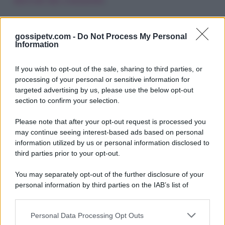
gossipetv.com -
Do Not Process My Personal
Information
If you wish to opt-out of the sale, sharing to third parties, or
processing of your personal or sensitive information for
targeted advertising by us, please use the below opt-out
section to confirm your selection.
Please note that after your opt-out request is processed you
Gossip e TV è un sito di MASTE S.r.l.
may continue seeing interest-based ads based on personal
viale Luigi Majno n. 21 - 20129 Milano (MI)
information utilized by us or personal information disclosed to
third parties prior to your opt-out.
P.Iva 10909580960
You may separately opt-out of the further disclosure of your
personal information by third parties on the IAB’s list of
Categorie
downstream participants.
Gossip
Personal Data Processing Opt Outs
This information may also be disclosed by us to third parties