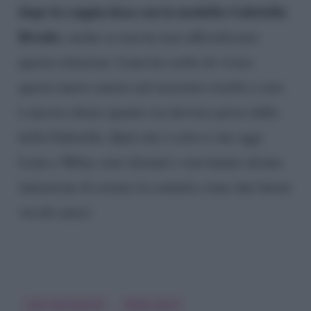
dopo fa coppia fissa con la modella Gabriella
Brooks
, anche se non ha mai ufficializzato
questa relazione. Liam ha scelto di vivere
questo nuovo amore nel massimo riserbo e non
è ancora chiaro quanto sia davvero preso dalla
bella Gabriella. Quel che è certo è che oggi
Liam e Miley sono distanti e non hanno alcuna
intenzione di restare in contatto come due buoni
vecchi amici.
Liam Hemsworth
Miley Cyrus