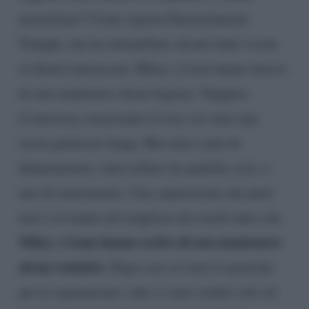
australiano? Come riporta Entertainment
Tonight, che ha interpellato alcuni fonti vicine
ai diretti interessati, Miley e Liam hanno deciso
di non mantenere alcun legame. Neppure
d’amicizia, nonostante la loro sia stata una
storia piuttosto lunga. Ben dieci anni di
fidanzamento, intervallato da qualche crisi, e
uno di matrimonio. Una separazione che però
non è avvenuta nel migliore dei modi tanto che
Miley e Liam hanno scelto di non mantenere
alcun contatto.
Dopo aver avviato le pratiche
per la separazione i due si sono sentiti solo ed