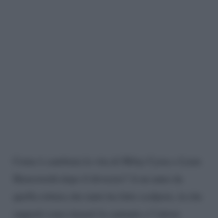
Come è cambiata la vita di Miley Cyrus e Liam
Hemsworth dopo il divorzio? A un anno da
quella rottura che tanto ha fatto scalpore, in che
rapporti sono rimasti la cantante e l’attore