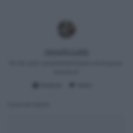
Antonella Latilla
Per info email:
antonellalatilla@gmail.com
instagram:
cheloidea21
Facebook
Twitter
Lascia una risposta