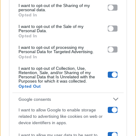
on the IAB’s List of Downstream Participants that may further
I want to opt-out of the Sharing of my
Televisione
disclose it to other third parties.
personal data.
Opted In
Please note that this website/app uses one or more Google
services and may gather and store information including but
I want to opt-out of the Sale of my
Programmi TV
Personal Data.
not limited to your visit or usage behaviour. You may click to
Opted In
grant or deny consent to Google and its third-party tags to
use your data for below specified purposes in below Google
Amici
I want to opt-out of processing my
consent section.
Personal Data for Targeted Advertising.
Opted In
Ballando Con Le Stelle
I want to opt-out of Collection, Use,
Retention, Sale, and/or Sharing of my
Grande Fratello
Personal Data that Is Unrelated with the
Purposes for which it was collected.
Opted Out
Isola Dei Famosi
Google consents
Pechino Express
I want to allow Google to enable storage
related to advertising like cookies on web or
Uomini E Donne
device identifiers in apps.
I want to allow my user data to be sent to