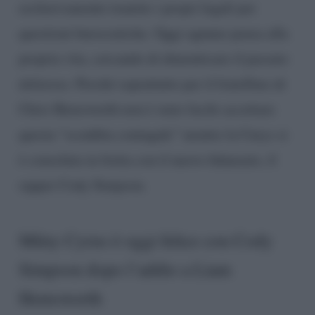
esclusivamente tramite i propri legali per
questioni burocratiche. Oggi ognuno pensa alla
propria vita, cercando di dimenticare il passato
doloroso. Perché soprattutto per il fratellino di
Chris Hemsworth non è stato facile accettare
questa “sconfitta coniugale” mentre la Curys si
è consolata in fretta con il nuovo fidanzato, il
rapper Cody Simpson.
Miley Cyrus è oggi felice con Cody
Simpson dopo l’addio a Liam
Hemsworth