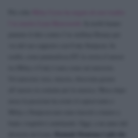
Più volte
Miley Cyrus ha negato di aver tradito
l’ex marito Liam Hemsworth.
In molti hanno
puntato il dito contro l’ex stellina Disney per
via del suo rapporto con Cody Simpson. In
realtà, come puntualizza ET, la storia d’amore
tra Miley e Cody è nata come un’amicizia.
Un’amicizia vera, sincera, sbocciata grazie
all’amore in comune per la musica. Mese dopo
mese la passione ha avuto il sopravvento e
Miley e Simpson non sono riusciti a tenere a
bada i rispettivi sentimenti. Oggi, a un anno dal
Hannah Montana è più che
divorzio da Liam,