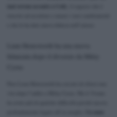
mai serena accanto a Cody
, il ragazzo che è
riuscito ad accettare e amare i suoi cambiamenti
e che le ha dato nuova fiducia nell’amore.
Liam Hemsworth ha una nuova
fidanzata dopo il divorzio da Miley
Cyrus
Pure Liam Hemsworth ha cercato di rifarsi una
vita dopo l’addio a Miley Cyrus. Ma il 31enne
ha avuto più di qualche difficoltà perché ancora
Un anno
profondamente legato all’ex moglie.