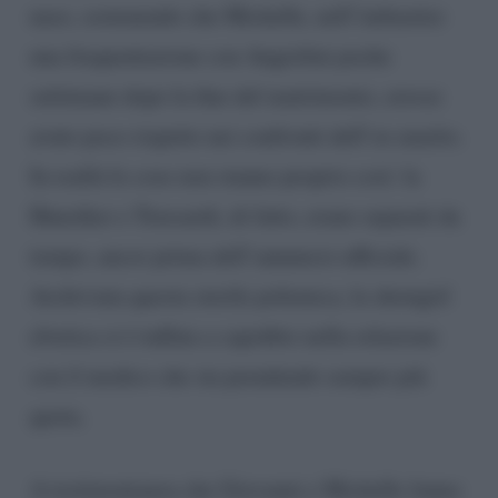
naso, sostenendo che Michelle, nell’imbastire
una frequentazione con Angiolini poche
settimane dopo la fine del matrimonio, avesse
avuto poco rispetto nei confronti dell’ex marito.
In realtà le cose non stanno proprio così: la
Hunziker e Trussardi, di fatto, erano separati da
tempo, ancor prima dell’annuncio ufficiale.
Archiviata questa sterile polemica, la showgirl
elvetica si è tuffata a capofitto nella relazione
con il medico che sta prendendo sempre più
quota.
A testimonianza che Giovanni e Michelle fanno