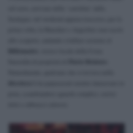
sul serio, arrivano delle ‘cartoline’ dalla
Sardegna: nel weekend appena trascorso, per la
prima volta, la Hunziker e Angiolini sono usciti
allo scoperto, andando a ballare assieme al
Billionaoire
, storico locale della Costa
Flavio Briatore
Smeralda di proprietà di
.
Naturalmente, qualcuno che si trovava nella
discoteca
li ha paparazzati mentre danzavano in
pista, scambiandosi sguardi complici, sorrisi
dolci e abbracci calorosi.