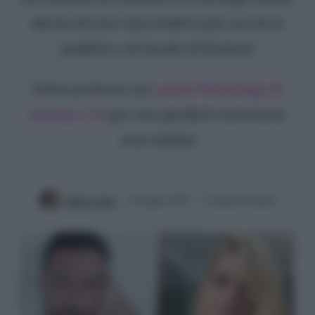
deciso di non nascondersi più: eccoli in
pubblico nel locale di Briatore
Entra anche tu sul
canale WhatsApp di
Gossip e TV
per non perderti nemmeno
una notizia!
Mirko Vitali
25 Luglio 2022
2 minuti di lettura