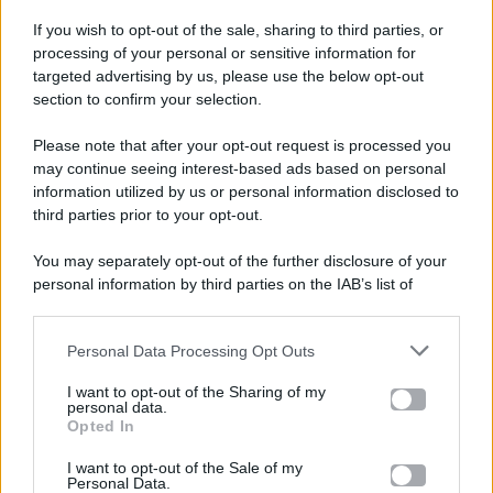
If you wish to opt-out of the sale, sharing to third parties, or
processing of your personal or sensitive information for
targeted advertising by us, please use the below opt-out
section to confirm your selection.
Please note that after your opt-out request is processed you
Gossip e TV è un sito di MASTE S.r.l.
may continue seeing interest-based ads based on personal
viale Luigi Majno n. 21 - 20129 Milano (MI)
information utilized by us or personal information disclosed to
P.Iva 10909580960
third parties prior to your opt-out.
You may separately opt-out of the further disclosure of your
personal information by third parties on the IAB’s list of
Categorie
downstream participants.
Gossip
Personal Data Processing Opt Outs
This information may also be disclosed by us to third parties
on the IAB’s List of Downstream Participants that may further
I want to opt-out of the Sharing of my
Televisione
disclose it to other third parties.
personal data.
Opted In
Please note that this website/app uses one or more Google
services and may gather and store information including but
I want to opt-out of the Sale of my
Programmi TV
Personal Data.
not limited to your visit or usage behaviour. You may click to