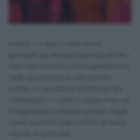
Insomma, la coppia ha deciso di non
nascondersi più: basta precauzioni per provare a
restare nell’anonimato, stop ad appuntamenti in
luoghi segreti lontani da occhi indiscreti.
L’amore c’è, sta crescendo. Da parte dei due,
evidentemente, c’è anche la consapevolezza che
la frequentazione è diventata una storia. Meglio
viverla, senza farsi troppi problemi. Al diavolo
il gossip, al diavolo tutti.