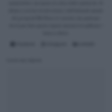
umanistiche e un master in critica dello spettacolo. Si
diletta a scrivere di televisione e dell'infernale mondo
del gossip del Bel Paese (è convinto che qualcuno
dovrà pur farlo questo ingrato mestiere di spifferare i
fattacci altrui).
Facebook
Instagram
LinkedIn
Lascia una risposta