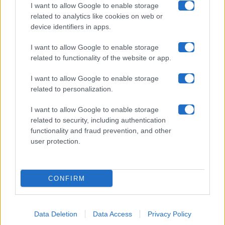
Collabora con noi
I want to allow Google to enable storage
related to analytics like cookies on web or
device identifiers in apps.
Contatti
I want to allow Google to enable storage
Privacy Policy
related to functionality of the website or app.
Cookie Policy
I want to allow Google to enable storage
related to personalization.
Pubblicità
I want to allow Google to enable storage
related to security, including authentication
functionality and fraud prevention, and other
user protection.
© 2026 Gossip e Tv. email:
redazione@gossipetv.com
-
Preferenze Privacy
- Riproduzione riservata - Photo
CONFIRM
Credits: Le immagini presenti in questo sito sono di
proprietà di Maste Srl
Data Deletion
Data Access
Privacy Policy
x-
facebook
instagram