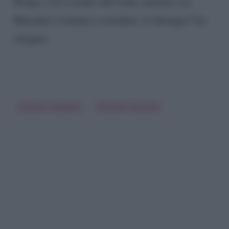
Parigi e ora l’estate sull’isola, insieme. La
Hunziker è tornata a sorridere, il chirurgo l’ha
stregata.
Giovanni Angiolini
Michelle Hunziker