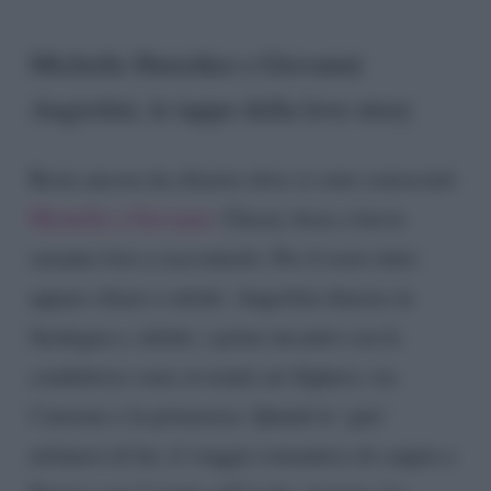
Michelle Hunziker e Giovanni
Angiolini, le tappe della love story
Resta ancora da chiarire dove si sono conosciuti
Michelle e Giovanni.
Chissà, forse a breve
saranno loro a raccontarlo. Per il resto tutto
appare chiaro e nitido: Angiolini dimora in
Sardegna e, infatti, i primi incontri con la
conduttrice sono avvenuti ad Alghero, tra
l’inverno e la primavera. Quindi le ‘gite’
milanesi di lui, il viaggio romantico di coppia a