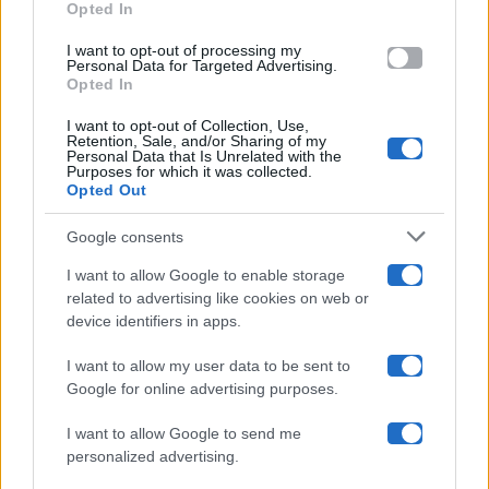
Opted In
grant or deny consent to Google and its third-party tags to
Amici
use your data for below specified purposes in below Google
I want to opt-out of processing my
consent section.
Personal Data for Targeted Advertising.
Opted In
Ballando Con Le Stelle
I want to opt-out of Collection, Use,
Retention, Sale, and/or Sharing of my
Grande Fratello
Personal Data that Is Unrelated with the
Purposes for which it was collected.
Opted Out
Isola Dei Famosi
Google consents
Pechino Express
I want to allow Google to enable storage
related to advertising like cookies on web or
Uomini E Donne
device identifiers in apps.
I want to allow my user data to be sent to
Google for online advertising purposes.
Maste S.r.l.
I want to allow Google to send me
Chi siamo
personalized advertising.