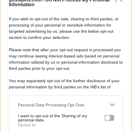
Information
If you wish to opt-out of the sale, sharing to third parties, or
processing of your personal or sensitive information for
targeted advertising by us, please use the below opt-out
section to confirm your selection.
Please note that after your opt-out request is processed you
Gossip e TV è un sito di MASTE S.r.l.
may continue seeing interest-based ads based on personal
viale Luigi Majno n. 21 - 20129 Milano (MI)
information utilized by us or personal information disclosed to
third parties prior to your opt-out.
P.Iva 10909580960
You may separately opt-out of the further disclosure of your
personal information by third parties on the IAB’s list of
Categorie
downstream participants.
Gossip
Personal Data Processing Opt Outs
This information may also be disclosed by us to third parties
on the IAB’s List of Downstream Participants that may further
I want to opt-out of the Sharing of my
Televisione
disclose it to other third parties.
personal data.
Opted In
Please note that this website/app uses one or more Google