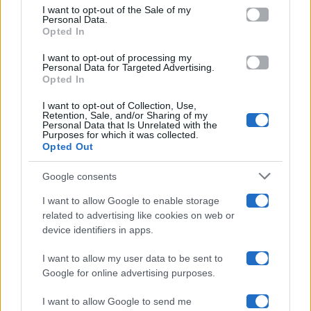
services and may gather and store information including but
I want to opt-out of the Sale of my
Programmi TV
Personal Data.
not limited to your visit or usage behaviour. You may click to
Opted In
grant or deny consent to Google and its third-party tags to
use your data for below specified purposes in below Google
Amici
I want to opt-out of processing my
consent section.
Personal Data for Targeted Advertising.
Opted In
Ballando Con Le Stelle
I want to opt-out of Collection, Use,
Retention, Sale, and/or Sharing of my
Grande Fratello
Personal Data that Is Unrelated with the
Purposes for which it was collected.
Opted Out
Isola Dei Famosi
Google consents
Pechino Express
I want to allow Google to enable storage
related to advertising like cookies on web or
Uomini E Donne
device identifiers in apps.
I want to allow my user data to be sent to
Google for online advertising purposes.
Maste S.r.l.
I want to allow Google to send me
Chi siamo