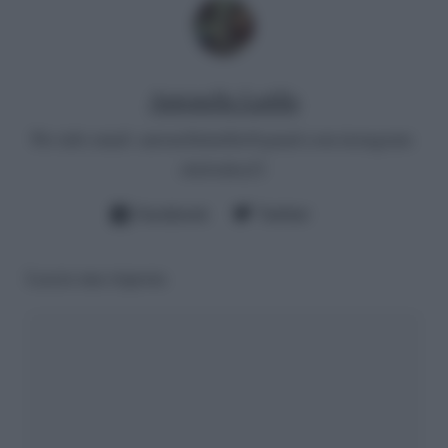
Antonella Latilla
Per info email:
antonellalatilla@gmail.com
instagram:
cheloidea21
Facebook
Twitter
Lascia una risposta