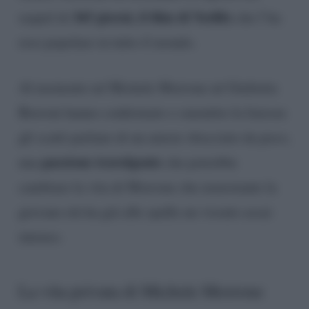
365 giorni, il film di Netflix
sequel di
che l’ha
reso popolare in tutto il mondo.
Al momento né Michele Morrone né Giulietta
Borroni hanno confermato o smentito la liaison:
gli scatti parlano di un amore sbocciato da poco,
passione travolgente
una
che potrebbe
cambiare la vita di Morrone che nonostante la
giovane età ha già alle spalle un vissuto assai
intenso.
La vita privata di Michele Morrone