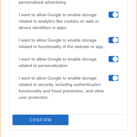
personalized advertising.
Collabora con noi
I want to allow Google to enable storage
related to analytics like cookies on web or
device identifiers in apps.
Contatti
I want to allow Google to enable storage
Privacy Policy
related to functionality of the website or app.
Cookie Policy
I want to allow Google to enable storage
related to personalization.
Pubblicità
I want to allow Google to enable storage
related to security, including authentication
functionality and fraud prevention, and other
user protection.
© 2026 Gossip e Tv. email:
redazione@gossipetv.com
-
Preferenze Privacy
- Riproduzione riservata - Photo
CONFIRM
Credits: Le immagini presenti in questo sito sono di
proprietà di Maste Srl