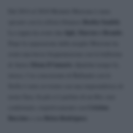
Dal 2014 al 2018 Michele Morrone è stato
Rouba Saadeh
sposato con la stilista libanese
.
figli, Marcus e Brando
La coppia ha avuto due
.
Dopo la separazione dalla moglie Morrone ha
avuto una breve frequentazione con la ballerina
Elena D’Amario
di Amici
. Qualche tempo fa,
invece, l’ex concorrente di Ballando con le
Stelle è stato avvistato con una imprenditrice di
nome Sara. In più si è parlato di un flirt, mai
Cristina
confermato, rispettivamente con
Buccino
Belen Rodriguez.
e con