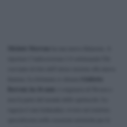
Michele Morrone
ha una nuova fidanzata. A
riportare l’indiscrezione è il settimanale Chi
con tanto di foto dell’attore insieme alla nuova
Giulietta
fiamma. La fortunata si chiama
Borroni, ha 26 anni
, è originaria di Novara e
non fa parte del mondo dello spettacolo. La
ragazza è una lashmaker, ovvero un’estetista
specializzata nelle creazioni artistiche per le