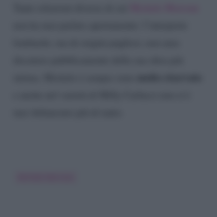
Tante relazioni diverse di cui
Michele Morrone
non ha mai parlato apertamente: l’interprete
lombardo, ma di origini pugliesi, non ama
discutere pubblicamente della sua sfera più
molto riservato
intima. Michele è sempre stato
e anche nel varietà di Milly Carlucci non si è
mai sbilanciato più di tanto.
Michele Morrone