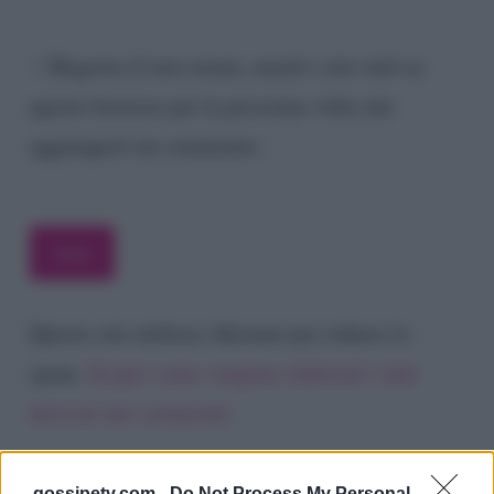
Registra il mio nome, email e sito web su
questo browser per la prossima volta che
aggiungerò un commento.
Questo sito utilizza Akismet per ridurre lo
spam.
Scopri come vengono elaborati i dati
derivati dai commenti
.
gossipetv.com -
Do Not Process My Personal