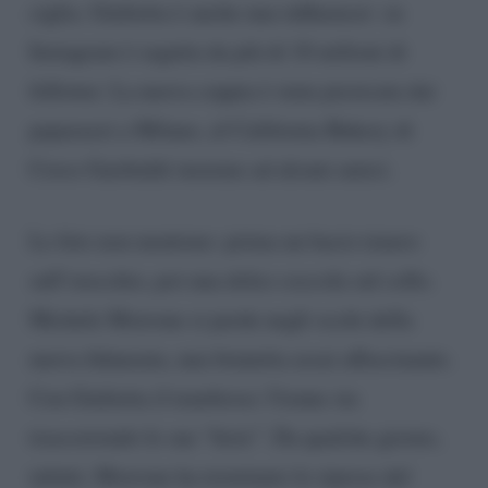
ciglia. Giulietta è anche una influencer: su
Instagram è seguita da più di 18 milioni di
follower. La nuova coppia è stata pizzicata dai
paparazzi a Milano, al California Bakery di
Corso Garibaldi insieme ad alcuni amici.
Le foto non mentono: prima un bacio tenero
sull’orecchio, poi una dolce coccola sul collo.
Michele Morrone si perde negli occhi della
nuova fidanzata, una brunetta assai affascinante.
Con Giulietta il tenebroso 31enne sta
trascorrendo le sue “ferie”. Da qualche giorno,
infatti, Morrone ha terminato le riprese del