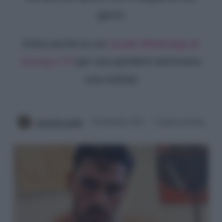
giorni
Entra anche tu sul
canale WhatsApp di
Gossip e TV
per non perderti nemmeno
una notizia!
Antonella Latilla
29 Settembre 2021
2 minuti di lettura