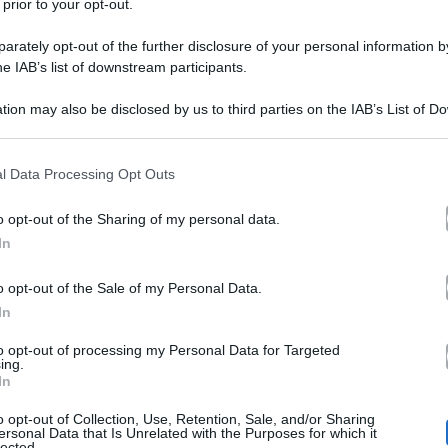
 prior to your opt-out.
rately opt-out of the further disclosure of your personal information by
he IAB’s list of downstream participants.
ra Eva e Mercedesz Henger. Nonostante l’emergenza Coro
tion may also be disclosed by us to third parties on the IAB’s List of 
o riuscite a trovare un punto di incontro. Al contrario 
 that may further disclose it to other third parties.
 suoi famigliari che, almeno inizialmente, si erano schie
 that this website/app uses one or more Google services and may gath
l Data Processing Opt Outs
including but not limited to your visit or usage behaviour. You may click 
lo zio materno ha 
da Mercedesz al settimanale Nuovo
 to Google and its third-party tags to use your data for below specifi
o opt-out of the Sharing of my personal data.
ogle consent section.
ol fidanzato Lucas Peracchi in provincia di Piacenza.
In
nore della ragazza, Riccardino, mentre il contatto telef
o opt-out of the Sale of my Personal Data.
r è quotidiano. Insomma, l’ex naufraga dell’Isola dei F
In
gran parte della sua famiglia eccetto la madre Eva. Tra 
to opt-out of processing my Personal Data for Targeted
ing.
ercedesz non sembra propensa a fare un passo avanti.
In
o opt-out of Collection, Use, Retention, Sale, and/or Sharing
ersonal Data that Is Unrelated with the Purposes for which it
lected.