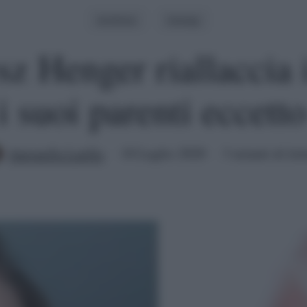
Archivio
Gossip
z Henger riallaccia i
i suoi parenti eccett
Antonella Latilla
18 Luglio 2020
3 minuti di let