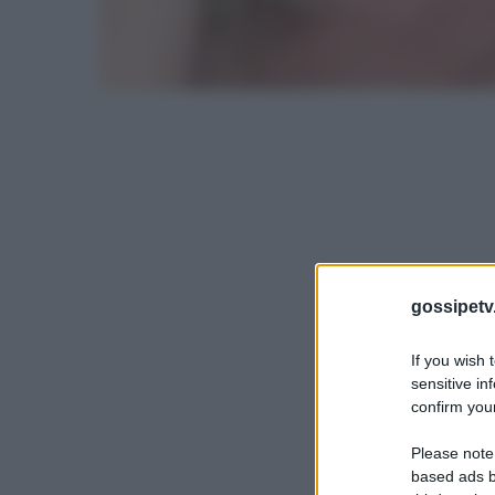
gossipetv
If you wish 
sensitive in
confirm your
Please note
based ads b