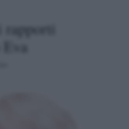
 rapporti
o Eva
tura