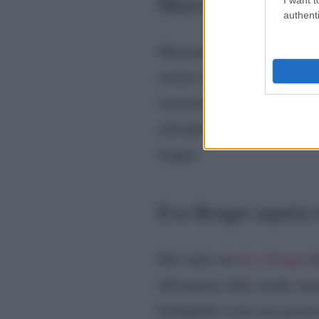
Mercedesz Henger vu
authenti
Mercedesz Henger ha ammesso
svelare di più. Lucas Perac
concentrato sull’attività di
entrambi matrimonio e figli
troppo.
Eva Henger aspetta i
Dal canto suo
Eva Henger
h
allontanata dalla madre dop
bollandolo come una person