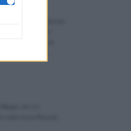
schermo ma ha preferito non
nne come tronista si è
 e Lucas
: nel futuro di
ta, senza pianificare
 Henger, che si è
to contro Lucas Peracchi,