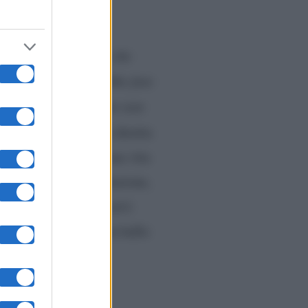
rapporto. Preferisco che
i casa, come si dovrebbe fare
nea: vicende del genere non
 Henger alla rivista diretta
 vivendo appieno la sua vita
ario insieme.
La relazione,
ha abbandonato Roma ed è
suo futuro ci sono in ballo