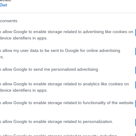
ger non hanno ancora fatto pace
Out
consents
 sono rimaste quelle che erano: tra noi non c’è alcun 
o allow Google to enable storage related to advertising like cookies on
rivate, invece lei non ha tenuto le cose tra le pareti d
evice identifiers in apps.
 ha rese pubbliche. Io, invece, voglio seguire la mia li
o allow my user data to be sent to Google for online advertising
 ma solo discusse in famiglia”
, ha dichiarato Mercedesz
s.
ora la web influencer è felice così, si sente serena e sta
to allow Google to send me personalized advertising.
 due hanno di recente festeggiato il secondo annivers
o allow Google to enable storage related to analytics like cookies on
lelingue, procede a gonfie vele. Per amore Mercedesz 
evice identifiers in apps.
. Ma non ha detto addio al mondo dello spettacolo: nel 
o allow Google to enable storage related to functionality of the website
o allow Google to enable storage related to personalization.
o allow Google to enable storage related to security, including