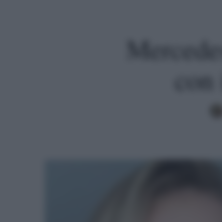
Mercedes
con 
Premi invio per cercare o ESC per uscire