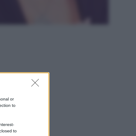
sonal or
ection to
nterest-
closed to