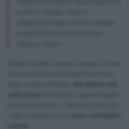
comprensibili rispetto a qualche giorno fa
perché ho utlizzato chitarra e
amplificatore Fender e non ho utilizzato
gli effetti distortion e overdrive! Un
abbraccio, Mauro”.
Claudio Cecchetto, nel post, si chiede se avremo
il piacere di sentire uno di questi nuovi brani
dove Repetto sarà
anche sul palco di San Siro,
ospite d’onore.
Una risposta a questa domanda,
per il momento, non c’è. Quel che è certo è che
grosse e nostalgiche
al Mezza saranno in arrivo
sorprese.