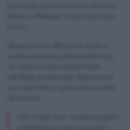
ha raccontato di essersi messo in contatto con
Repetto via Whatsapp, ricevendo una risposta
positiva.
Quando gli è stato ufficialmente chiesto se
avrebb avuto piacere a partecipare all’evento
che consacrerà definitivamente Pezzali
nell’Olimpo del pop italiano, Repetto non ha
avuto alcun dubbio a riguardo. Ecco le parole
del musicista:
“Ciao Claudio, certo, con piacere e gioia e
complimenti per questa eccezionale e