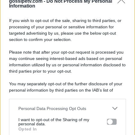
gossipetv.com -
Do Not Process My Personal
Information
If you wish to opt-out of the sale, sharing to third parties, or
processing of your personal or sensitive information for
targeted advertising by us, please use the below opt-out
section to confirm your selection.
Please note that after your opt-out request is processed you
Gossip e TV è un sito di MASTE S.r.l.
may continue seeing interest-based ads based on personal
viale Luigi Majno n. 21 - 20129 Milano (MI)
information utilized by us or personal information disclosed to
P.Iva 10909580960
third parties prior to your opt-out.
You may separately opt-out of the further disclosure of your
personal information by third parties on the IAB’s list of
Categorie
downstream participants.
Gossip
Personal Data Processing Opt Outs
This information may also be disclosed by us to third parties
on the IAB’s List of Downstream Participants that may further
I want to opt-out of the Sharing of my
Televisione
disclose it to other third parties.
personal data.
Opted In
Please note that this website/app uses one or more Google