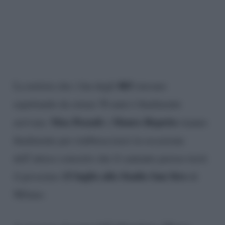
883
La notizia che i fan degli
stavano
aspettando da ormai 30 anni è finalmente
Max Pezzali
Mauro Repetto
arrivata:
e
stanno
finalmente per riabbracciarsi in occasione
dell’atteso concerto che il cantante pavese terrà
15 luglio allo Stadio San Siro
il prossimo
di
Milano.