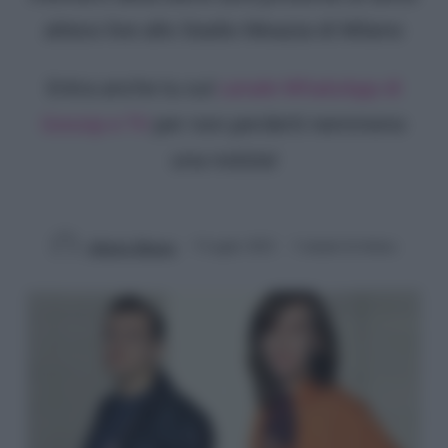
atteso live allo Stadio Meazza di Milano
Entra anche tu sul
canale WhatsApp di
Gossip e TV
per non perderti nemmeno
una notizia!
Alberto Muraro
5 Luglio 2022
3 minuti di lettura