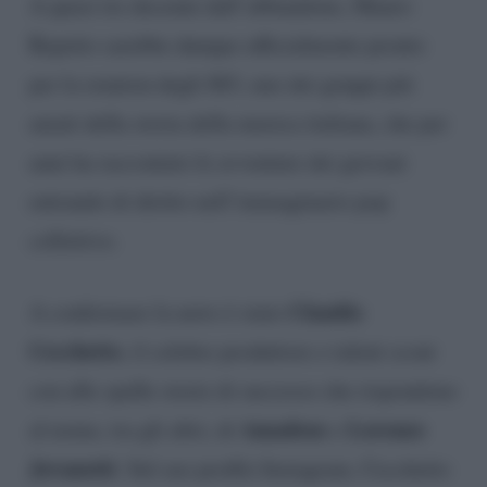
A quasi tre decenni dall’abbandono, Mauro
Repetto sarebbe dunque ufficialmente pronto
per la reunion degli 883, uno dei gruppi più
amati della storia della musica italiana, che per
anni ha raccontato le avventure dei giovani
entrando di diritto nell’immaginario pop
collettivo.
Claudio
A confermare la news è stato
Cecchetto
, il celebre produttore e talent scout
con alle spalle storie di successo che rispondono
Amadeus
Lorenzo
al nome, tra gli altri, di
e
Jovanotti
. Sul suo profilo Instagram, Cecchetto