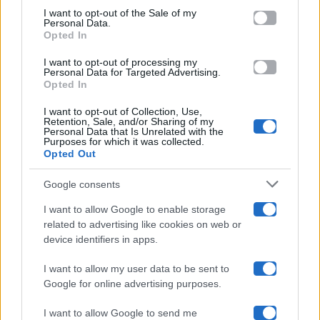
services and may gather and store information including but
I want to opt-out of the Sale of my
Programmi TV
Personal Data.
not limited to your visit or usage behaviour. You may click to
Opted In
grant or deny consent to Google and its third-party tags to
Amici
use your data for below specified purposes in below Google
I want to opt-out of processing my
consent section.
Personal Data for Targeted Advertising.
Opted In
Ballando Con Le Stelle
I want to opt-out of Collection, Use,
Retention, Sale, and/or Sharing of my
Grande Fratello
Personal Data that Is Unrelated with the
Purposes for which it was collected.
Opted Out
Isola Dei Famosi
Google consents
Pechino Express
I want to allow Google to enable storage
related to advertising like cookies on web or
Uomini E Donne
device identifiers in apps.
I want to allow my user data to be sent to
Google for online advertising purposes.
Maste S.r.l.
I want to allow Google to send me