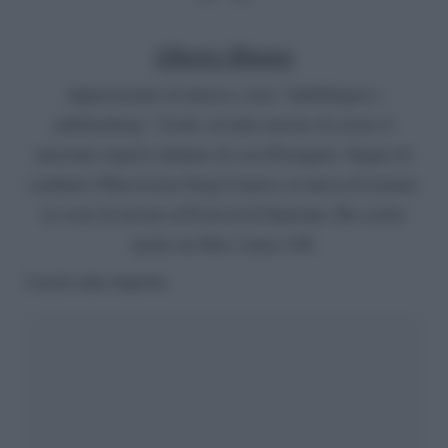
Alberto Muraro
Appassionato di musica, sono "multilingue e
multitasking". Credo, in tutta onestà, di essere il
massimo esperto italiano di casa Ferragnez. Sogno di
condurre l'Eurovision Song Contest, in attesa di tornare
in veste di inviato al Festival di Sanremo. Ho scritto
anche un libro, Linea 148.
Lascia una risposta