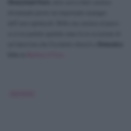
Disneyland Paris
, dove aveva fatto carriera
diventando presto un importante manager
dell’area spettacoli. Della sua carriera al parco
se n’era parlato qualche anno fa in occasione di
Domenica
un’intervista che Cecchetto rilasciò a
Live
da
Barbara d’Urso.
Max Pezzali