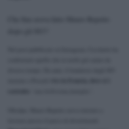
Che fine aveva fatto Mauro Repetto
dopo gli 883?
Nel post pubblicato su Instagram, Cecchetto ha
confermato quello che in molti già sanno da
diverso tempo. Da anni, il fondatore degli 883
vive in Francia, dove si è
insieme a Pezzali
costruito
“una bellissima famiglia”.
Oltralpe, Mauro Repetto aveva iniziato a
lavorare presso il parco di divertimenti