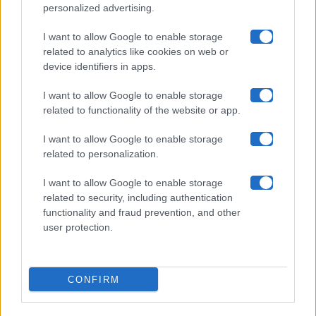
Chi siamo
personalized advertising.
Collabora con noi
I want to allow Google to enable storage
related to analytics like cookies on web or
device identifiers in apps.
Contatti
I want to allow Google to enable storage
Privacy Policy
related to functionality of the website or app.
Cookie Policy
I want to allow Google to enable storage
related to personalization.
Pubblicità
I want to allow Google to enable storage
related to security, including authentication
functionality and fraud prevention, and other
user protection.
© 2026 Gossip e Tv. email:
redazione@gossipetv.com
-
Preferenze Privacy
- Riproduzione riservata - Photo
CONFIRM
Credits: Le immagini presenti in questo sito sono di
proprietà di Maste Srl