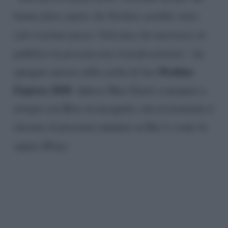
hanno fatto capire che Pechino sarebbe stato
solo il primo passo. Volevano che mostrassi al
pubblico la persona non il professionista”
, ha
Pechino
spiegato ancora sulla scelta di fare
Express 2020
. Adesso Max Giusti si prepara a
tornare con Boss in incognito, che al momento è
rinviato al prossimo autunno su Rai 2, come fa
sapere
Blogo
.