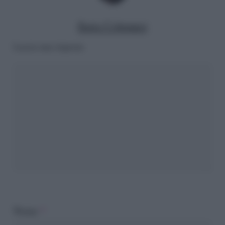
Ilaria Columpsi
Lascia una risposta
Nome
*