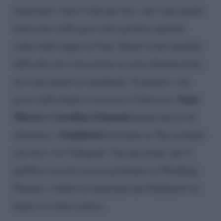
tantissimi a fare il tifo per loro, che sono partiti
benissimo nella gara salvo perdere qualche
colpo nelle tappe in Cina. Hanno avuto qualche
difficoltà che li ha portati in zona eliminazione,
ma sono giunti in semifinale. E proprio a un
Enzo
passo dalla finale è successo il fattaccio:
Miccio e Carolina Gianuzzi
hanno deciso di
Gladiatori
eliminare i
portando le Top in finale
con loro e le Collegiali. Una decisione che il
pubblico non ha ancora perdonato ai Wedding
Planner e infatti la mancanza dei Gladiatori in
finale si è fatta sentire.