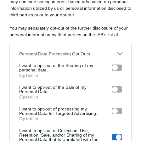
Gossip e TV è un sito di MASTE S.r.l.
may continue seeing interest-based ads based on personal
viale Luigi Majno n. 21 - 20129 Milano (MI)
information utilized by us or personal information disclosed to
third parties prior to your opt-out.
P.Iva 10909580960
You may separately opt-out of the further disclosure of your
personal information by third parties on the IAB’s list of
Categorie
downstream participants.
Gossip
Personal Data Processing Opt Outs
This information may also be disclosed by us to third parties
on the IAB’s List of Downstream Participants that may further
I want to opt-out of the Sharing of my
Televisione
disclose it to other third parties.
personal data.
Opted In
Please note that this website/app uses one or more Google
services and may gather and store information including but
I want to opt-out of the Sale of my
Programmi TV
Personal Data.
not limited to your visit or usage behaviour. You may click to
Opted In
grant or deny consent to Google and its third-party tags to
use your data for below specified purposes in below Google
Amici
I want to opt-out of processing my
consent section.
Personal Data for Targeted Advertising.
Opted In
Ballando Con Le Stelle
I want to opt-out of Collection, Use,
Retention, Sale, and/or Sharing of my
Grande Fratello
Personal Data that Is Unrelated with the