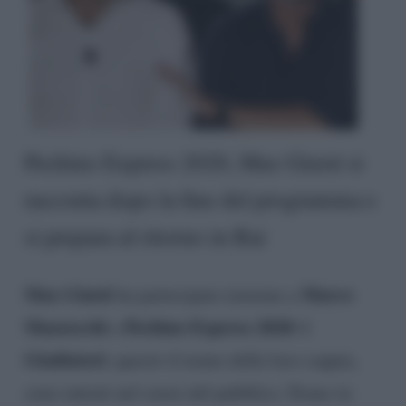
Pechino Express 2020, Max Giusti si
racconta dopo la fine del programma e
si prepara al ritorno in Rai
Max Giusti
Marco
ha partecipato insieme a
Mazzocchi
Pechino Express 2020: i
a
Gladiatori
, questo il nome della loro coppia,
sono entrati nel cuore del pubblico. Erano in