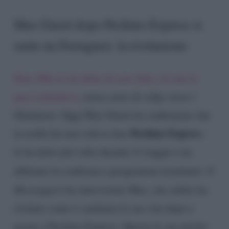
Max Giusti dopo Pechino Express si
sente un Ferragnez: la rivelazione
Enzo Miccio ha detto di aver fatto ciò che la
gara richiedeva
, senza sensi di colpa verso i
Gladiatori. Oggi Max Giusti ha confermato che
Pechino Expres
in realtà lui non voleva fare
s:
lo ha detto più volte durante il viaggio e ne
abbiamo la conferma a programma terminato.
Il
Messaggero
ha intervistato Max, che subito ha
rivelato come è cambiata la sua vita dopo e
grazie a Pechino Express. Queste le sue parole: