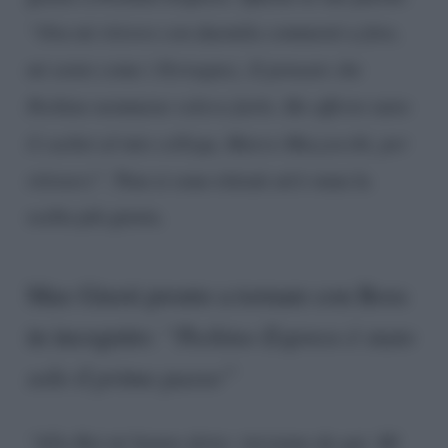
“Ora mi ritrovo con duemila commenti a foto,
mi sento come i Ferragnez. E pensare che
Pechino nemmeno volevo farlo. Ho offerto tutto
il cachet al mio collega, Marco Mazzocchi, per
ritirarci”
. Non si sono ritirati ed è stata la
scelta più giusta.
Max Giusti pronto a tornare con Boss
in incognito:
“Pechino Express è stato
solo il primo passo”
“Alla Rai mi hanno detto: iniziamo da qui. Mi