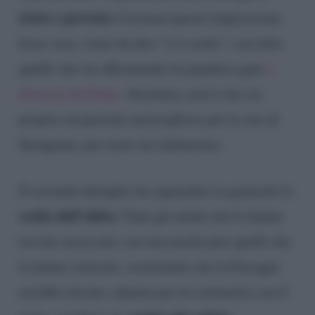
triste e provata.
Casomai questa impressione
fosse vera, viene da dire “e ti credo”, con tutto
quello che sta affrontando tra pandoro-gate
e
divorzio da Fedez.
Insomma, non è che sia
proprio un periodo meraviglioso per la star di
Instagram, per usare un eufemismo.
Il secondo dettaglio ha riguardato in generale la
scelta dell’abito.
Tanti gli utenti che lo hanno
trovato azzeccato, ma non pochi pure quelli che
lo hanno criticato, sostenendo che la Ferragni
avrebbe dovuto, almeno per la cerimonia con il