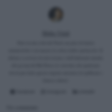
Mirko Vitali
Nato in una città del Nord, un paio di lauree
umanistiche e un master in critica dello spettacolo. Si
diletta a scrivere di televisione e dell'infernale mondo
del gossip del Bel Paese (è convinto che qualcuno
dovrà pur farlo questo ingrato mestiere di spifferare i
fattacci altrui).
Facebook
Instagram
LinkedIn
Un commento