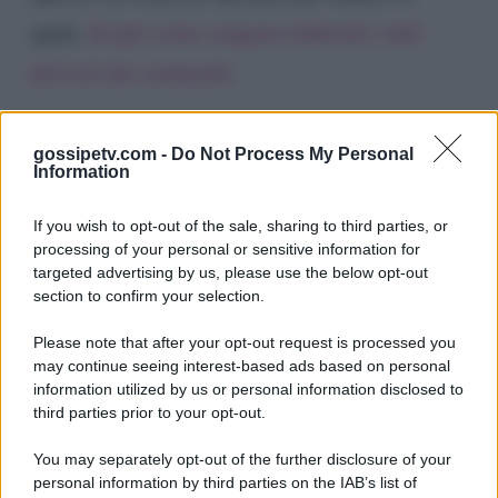
spam.
Scopri come vengono elaborati i dati
derivati dai commenti
.
gossipetv.com -
Do Not Process My Personal
Information
If you wish to opt-out of the sale, sharing to third parties, or
processing of your personal or sensitive information for
targeted advertising by us, please use the below opt-out
section to confirm your selection.
Please note that after your opt-out request is processed you
Gossip e TV è un sito di MASTE S.r.l.
may continue seeing interest-based ads based on personal
viale Luigi Majno n. 21 - 20129 Milano (MI)
information utilized by us or personal information disclosed to
third parties prior to your opt-out.
P.Iva 10909580960
You may separately opt-out of the further disclosure of your
personal information by third parties on the IAB’s list of
Categorie