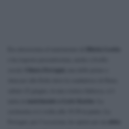
Diletta Leotta
Era attesissima al matrimonio di
e ha risposto presentissima, anche a livello
Chiara Ferragni,
social,
una delle prime a
sbarcare alle Eolie dove la conduttrice di Dazn,
sabato 22 giugno, in una cornice fiabesca, si è
matrimonio a Loris Karius
unita in
. La
cerimonia si è svolta alle 19.30 in punto. La
abito
Ferragni, per l’occasione, ha optato per un