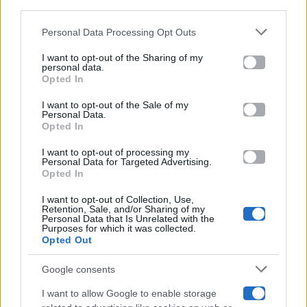
downstream participants.
Gossip
Personal Data Processing Opt Outs
This information may also be disclosed by us to third parties
on the IAB’s List of Downstream Participants that may further
I want to opt-out of the Sharing of my
Televisione
disclose it to other third parties.
personal data.
Opted In
Please note that this website/app uses one or more Google
services and may gather and store information including but
I want to opt-out of the Sale of my
Programmi TV
Personal Data.
not limited to your visit or usage behaviour. You may click to
Opted In
grant or deny consent to Google and its third-party tags to
use your data for below specified purposes in below Google
Amici
I want to opt-out of processing my
consent section.
Personal Data for Targeted Advertising.
Opted In
Ballando Con Le Stelle
I want to opt-out of Collection, Use,
Retention, Sale, and/or Sharing of my
Grande Fratello
Personal Data that Is Unrelated with the
Purposes for which it was collected.
Opted Out
Isola Dei Famosi
Google consents
Pechino Express
I want to allow Google to enable storage