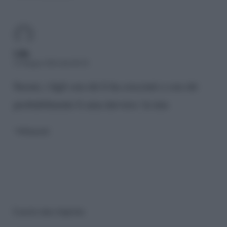
Lilla
23 Giugno 2024 alle 08:30
Sereni, i figli son chi li ha cresciuti e con chi
peobabilmente li ama davvero: la tata
Rispondi
Lascia una risposta