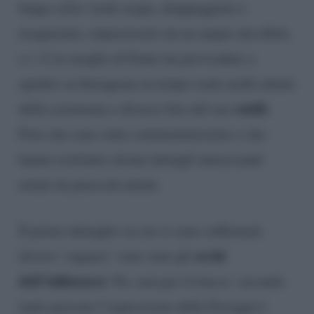
lungo color verde acqua, drappeggiato e
trasparente, impreziosito da un ampio decollete
a v. L’ex moglie di Fedez ha provveduto a
spedire su Instagram in tempo reale molti attimi
outfit
della cerimonia e diverse foto del suo
.
Foto che sono state commentatissime e che
hanno restituito alcuni dettagli interessanti
notati da parecchi utenti.
Il primo dettaglio su cui si sono soffermati
occhi
diversi ‘seguaci’ sono stati gli
dell’influencer.
No, non per il trucco: secondo
tante persone l’espressione della Ferragni è