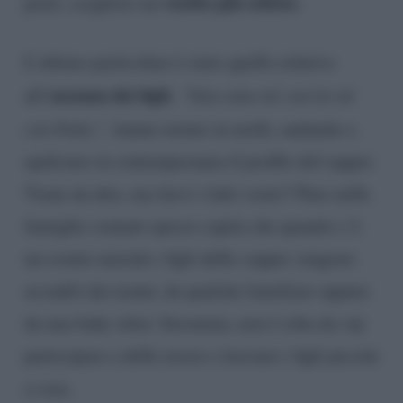
vestito più sobrio.
prete, scegliere un
L’ultimo particolare è stato quello relativo
assenza dei figli.
all’
“Non sono né con lei né
con Fedez”
, hanno notato in molti, andando a
spulciare in contemporanea il profilo del rapper.
Viene da dire, ma farvi i fatti vostri? Pure nelle
famiglie comuni spesso capita che quando c’è
un evento nuziale i figli delle coppie vengono
accuditi dai nonni, da qualche familiare oppure
da una baby sitter. Insomma, non è roba da vip
partecipare a delle nozze e lasciare i figli piccini
a casa.