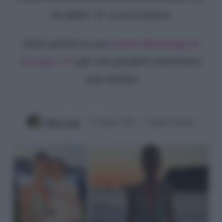
ha detto "sì" a Loris Karius
Entra anche tu sul
canale WhatsApp di
Gossip e TV
per non perderti nemmeno
una notizia!
Mirko Vitali
22 Giugno 2024
2 minuti di lettura