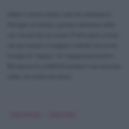
Infine è curioso notare come da settimane la
Ferragni sia tornata a postare tantissimo della
sua vita privata sui social. D’altra parte sa bene
che per tornare a strappare contratti succosi ha
bisogno di ‘seguaci’ ed ‘engagement positivo.
Recuperare la credibilità perduta è una missione
ardua, ma tentar non nuoce.
Chiara Ferragni
Diletta Leotta