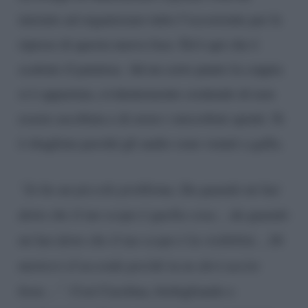
iniziato ad organizzare tutto l’occorrente per le
riprese di questa nuova fase. Ed è qui che è
scattato il patatrac. Ad un certo punto la coppia
si è appartata, evidentemente credendo di non
essere ascoltata e di avere i microfoni spenti. Si
è sbagliata perché gli audio sono venuti a galla.
“Io ho un piccolo problema. Da quando mi hai
detto che il tuo scopo è quella cosa… da quando
mi hai detto che il tuo scopo è la visibilità… Di
metterci d’accordo perché tu ne devi uscire
bene…”
. Così Carolina, bisbigliando e