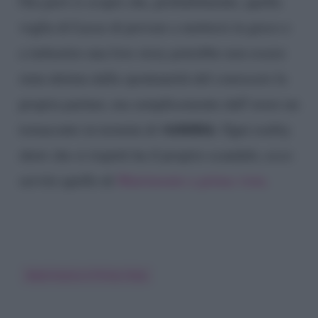
Ora però si scopre che, probabilmente, quella
voglia di Lucas di provare a mettersi in gioco e
a imbastire una love story potrebbe non essere
stata dettata dalla spontaneità del conoscere la
propria partner, ma semplicemente dall’avere un
visibilità
tornaconto in termini di
. Ogni reality
show che si rispetti ha il proprio scandalo, ecco
servito quello di
Matrimonio a prima vista.
Matrimonio A Prima Vista