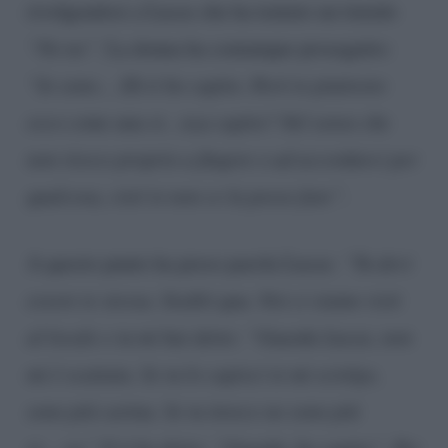
rivolgendosi a Lucas che ha tentato un timido
“No no”.
La donna ha comunque proseguito:
“Io sono… Eh ti ho capito. Però io piuttosto
esco come una st…nza capito? Nel senso che
non riesco proprio a fingere o ad accordarci per
qualcosa, cioè io non ce la posso fare”.
A questo punto ha preso parola Lucas:
“Tu devi
essere te stessa. Siediti qua. Noi ci siamo visti
al locale e tu mi hai detto: “Guarda Lucas, non
mi è scattata. Se tu lo capisci io mi sciolgo,
sono più carina. Se tu invece no sono più
st….za.” E ti ho detto: “Guarda, ho capito”. Per