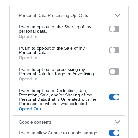
downstream participants.
Gossip
Personal Data Processing Opt Outs
This information may also be disclosed by us to third parties
on the IAB’s List of Downstream Participants that may further
I want to opt-out of the Sharing of my
Televisione
disclose it to other third parties.
personal data.
Opted In
Please note that this website/app uses one or more Google
services and may gather and store information including but
I want to opt-out of the Sale of my
Programmi TV
Personal Data.
not limited to your visit or usage behaviour. You may click to
Opted In
grant or deny consent to Google and its third-party tags to
use your data for below specified purposes in below Google
Amici
I want to opt-out of processing my
consent section.
Personal Data for Targeted Advertising.
Opted In
Ballando Con Le Stelle
I want to opt-out of Collection, Use,
Retention, Sale, and/or Sharing of my
Grande Fratello
Personal Data that Is Unrelated with the
Purposes for which it was collected.
Opted Out
Isola Dei Famosi
Google consents
Pechino Express
I want to allow Google to enable storage