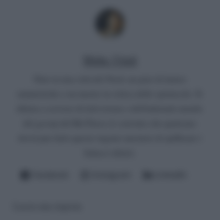
Mirko Vitali
Nato in una città del Nord, un paio di lauree
umanistiche e un master in critica dello spettacolo. Si
diletta a scrivere di televisione e dell'infernale mondo
del gossip del Bel Paese (è convinto che qualcuno
dovrà pur farlo questo ingrato mestiere di spifferare i
fattacci altrui).
Facebook
Instagram
LinkedIn
Lascia una risposta