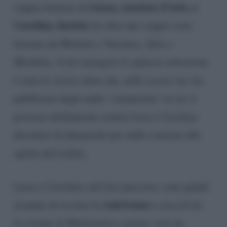
Lucas, curatore d’arte, e
coppia formata da
Carolina, barista
(le altre due coppie sono
formate da Michele e Veronica, Alex e
Michela). A far emergere lo spinoso retroscena
è stato lo stesso show che, nelle scorse ore, ha
pubblicato degli audio ‘clandestini’ in cui si
possono nitidamente sentire Luca e Carolina
discutere di dinamiche per nulla consone allo
spirito del reality.
Lucas e Carolina, nel loro percorso, sono giunti
convivenza
al punto di avviare la
a casa di lui.
La troupe di Matrimonio a prima vista ha