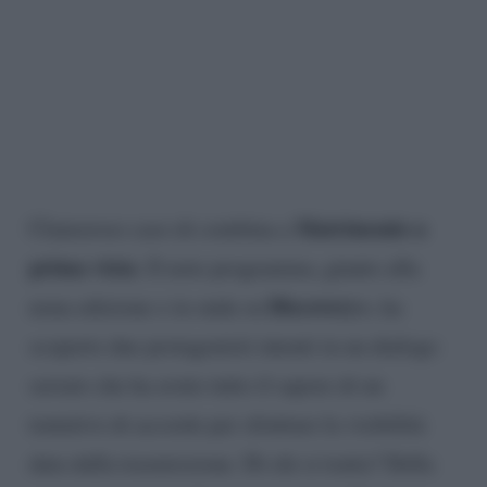
Matrimonio a
Clamoroso caso di combina a
prima vista
. Il noto programma, giunto alla
Discovery+
nona edizione e in onda su
, ha
scoperto due protagonisti intenti in un dialogo
serrato che ha avuto tutto il sapore di un
tentativo di accordo per sfruttare la visibilità
data dalla trasmissione. Di chi si tratta? Della