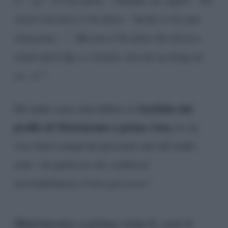
venirti incontro ti ho detto: “Anche io ho una
situazione…”. Ma non ti ho detto che doveva
venire fuori fig..o o brutto, non me ne frega un
ca…o!”.
YouTube dal
Gli audio sono stati diffusi su
profilo di Matrimonio a prima vista,
la cui
voce fuori campo ha precisato che tali audio
sono
“un qualcosa che cambierà
inevitabilmente il loro percorso”
.
Matrimonio a prima vista 9, così il