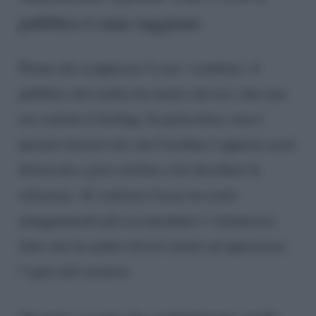
pubblico è stato raggirato
Prima che scoppiasse il caso ‘combina’, il
pubblico del reality ha notato che tra i due non
era scattato il feeling. In particolare, non è
passato inosservato che Carolina è apparsa assai
distaccata e poco incline a far decollare la
relazione. Al contrario Lucas ha avuto
atteggiamenti più accomodanti e volenterosi,
fatto che ha spinto diversi utenti ad apprezzare
l’agire del curatore.