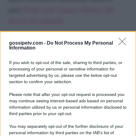
spam.
Scopri come vengono elaborati i dati
derivati dai commenti
.
gossipetv.com -
Do Not Process My Personal
Information
If you wish to opt-out of the sale, sharing to third parties, or
processing of your personal or sensitive information for
targeted advertising by us, please use the below opt-out
section to confirm your selection.
Please note that after your opt-out request is processed you
Gossip e TV è un sito di MASTE S.r.l.
may continue seeing interest-based ads based on personal
viale Luigi Majno n. 21 - 20129 Milano (MI)
information utilized by us or personal information disclosed to
third parties prior to your opt-out.
P.Iva 10909580960
You may separately opt-out of the further disclosure of your
personal information by third parties on the IAB’s list of
Categorie