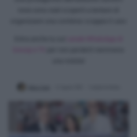
nove sono stati scoperti a tentare di
organizzare una combina: scoppia il caso
Entra anche tu sul
canale WhatsApp di
Gossip e TV
per non perderti nemmeno
una notizia!
Mirko Vitali
12 Agosto 2022
3 minuti di lettura