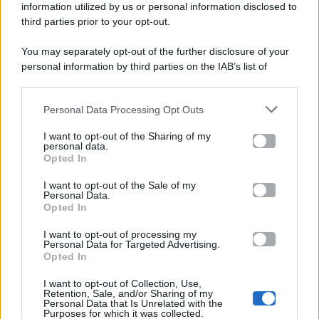
viale Luigi Majno n. 21 - 20129 Milano (MI)
information utilized by us or personal information disclosed to
P.Iva 10909580960
third parties prior to your opt-out.
You may separately opt-out of the further disclosure of your
personal information by third parties on the IAB’s list of
Categorie
downstream participants.
Gossip
Personal Data Processing Opt Outs
This information may also be disclosed by us to third parties
on the IAB’s List of Downstream Participants that may further
I want to opt-out of the Sharing of my
Televisione
disclose it to other third parties.
personal data.
Opted In
Please note that this website/app uses one or more Google
services and may gather and store information including but
I want to opt-out of the Sale of my
Programmi TV
Personal Data.
not limited to your visit or usage behaviour. You may click to
Opted In
grant or deny consent to Google and its third-party tags to
Amici
use your data for below specified purposes in below Google
I want to opt-out of processing my
consent section.
Personal Data for Targeted Advertising.
Opted In
Ballando Con Le Stelle
I want to opt-out of Collection, Use,
Retention, Sale, and/or Sharing of my
Grande Fratello
Personal Data that Is Unrelated with the
Purposes for which it was collected.