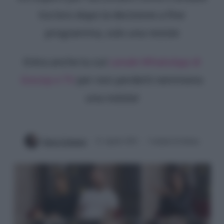
tra loro dopo la decisione a fine
programma, solo una resiste
Entra anche tu sul
canale WhatsApp di
Gossip e TV
per non perderti nemmeno
una notizia!
Ilaria Columpsi
21 Aprile 2021
3 minuti di lettura