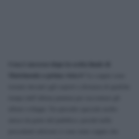
Cosa è successo dopo la scelta finale di
Matrimonio a prima vista 6
? Le coppie sono
tornate davanti agli esperti a distanza di qualche
tempo dall’ultima puntata per raccontare gli
ultimi sviluppi. Un episodio speciale molto
atteso da parte del pubblico, perché nelle
precedenti edizioni ci sono state coppie che