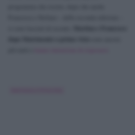
programma che resiste, dopo che anche
Francesca e Stefano – della seconda edizione –
Martina e Francesco
si sono lasciati di recente.
dopo Matrimonio a prima vista
sono ancora
più uniti e
hanno intenzione di risposarsi
.
Matrimonio A Prima Vista