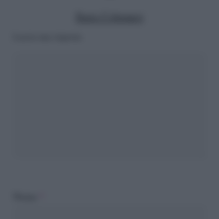
Ilaria Columpsi
Lascia una risposta
Nome
*