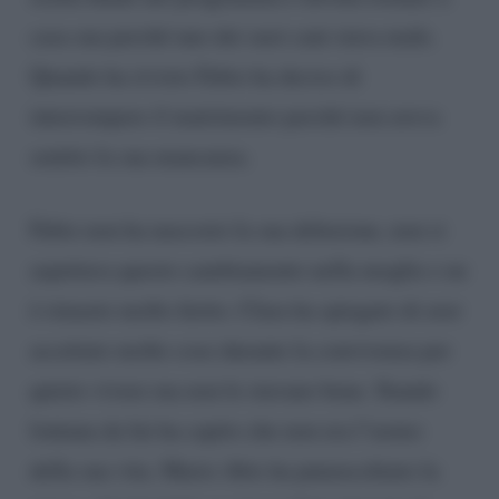
casa sua perché uno dei suoi cani stava male.
Quando ha rivisto Fabio ha deciso di
interrompere il matrimonio perché non aveva
sentito la sua mancanza.
Fabio non ha nascosto la sua delusione, non si
aspettava questo cambiamento nella moglie e ne
è rimasto molto ferito. Clara ha spiegato di aver
accettato molte cose durante la convivenza per
quieto vivere ma non le stavano bene. Stando
lontana da lui ha capito che non era l’uomo
della sua vita. Mario Abis ha punzecchiato la