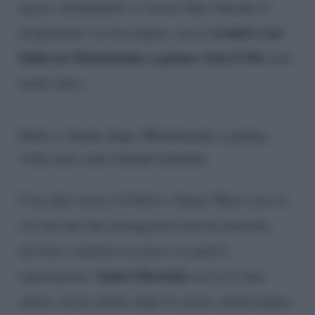
sposa, chiedendole se avesse finto durante il
scontro con
programma. Lei ha negato, ma lo
Fabio in Matrimonio a prima vista E Poi
sarà
molto duro.
Salvo e Santa dopo Matrimonio a prima
vista non sono tornati insieme
Cosa dire invece di Salvo e Santa? Raro caso in
cui uno dei due protagonisti non ha neanche
provato a mettersi in gioco in questo
Santa Marziale
esperimento.
aveva le idee
chiare sin da subito dopo le nozze, infatti hanno