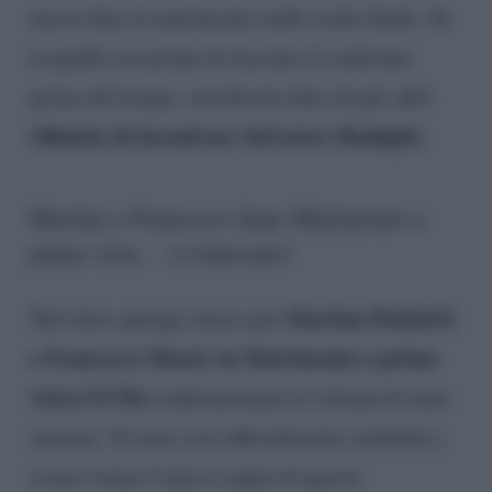
messo fine al matrimonio nella scelta finale. Se
in quella occasione ha lasciato il confronto
si è
prima del tempo, stavolta ha fatto di più:
rifiutata di incontrare Salvatore Bonfiglio
.
Martina e Francesco dopo Matrimonio a
prima vista… si risposano!
Martina Pedaletti
Tutt’altro epilogo invece per
e Francesco Muzzi: in Matrimonio a prima
vista 6 E Poi
confermeranno la volontà di stare
insieme. Si sono così ufficialmente candidati a
essere ormai l’unica coppia di questo