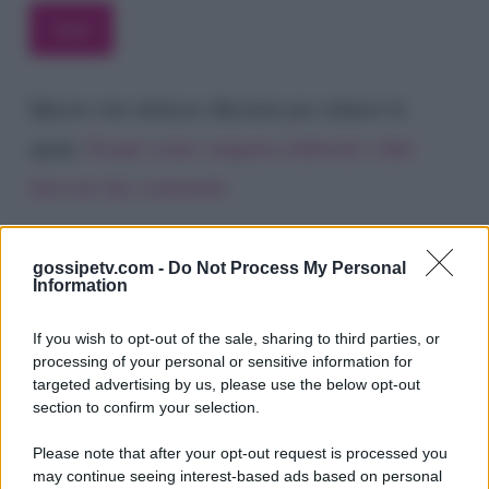
Questo sito utilizza Akismet per ridurre lo
spam.
Scopri come vengono elaborati i dati
derivati dai commenti
.
gossipetv.com -
Do Not Process My Personal
Information
If you wish to opt-out of the sale, sharing to third parties, or
processing of your personal or sensitive information for
targeted advertising by us, please use the below opt-out
section to confirm your selection.
Please note that after your opt-out request is processed you
Gossip e TV è un sito di MASTE S.r.l.
may continue seeing interest-based ads based on personal