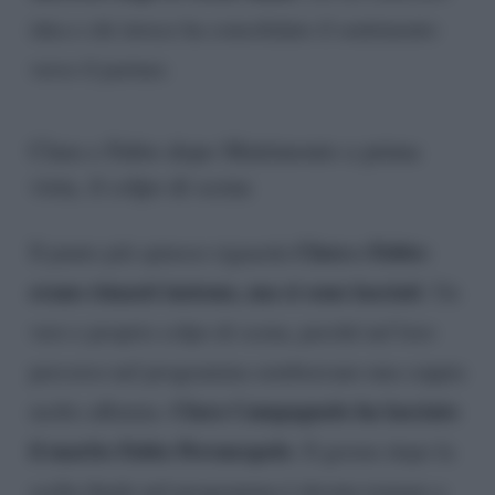
idea e chi invece ha consolidato il sentimento
verso il partner.
Clara e Fabio dopo Matrimonio a prima
vista, il colpo di scena
Clara e Fabio:
Il punto più spinoso riguarda
erano rimasti insieme, ma si sono lasciati
. Un
vero e proprio colpo di scena, perché nel loro
percorso nel programma sembravano una coppia
Clara Campagnolo ha lasciato
molto affiatata.
il marito Fabio Peronespolo
. Il giorno dopo la
scelta finale nel programma è dovuta tornare a