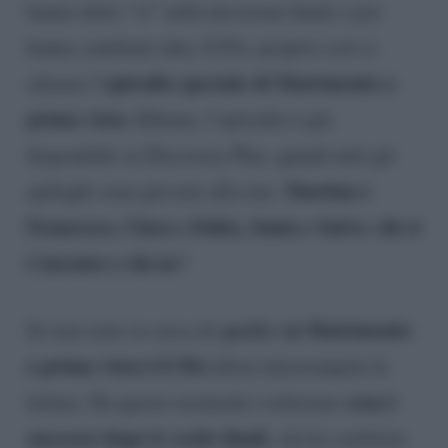
hanno detto “sì” nella decisione finale e poi
hanno cambiato idea. E Poi, proprio così si
episodio speciale di Matrimonio a
chiama l’
prima vista
. Ebbene, l’episodio è già
disponibile su Discovery Plus, quindi tutti gli
Martina e
epiloghi sono già noti alla rete.
Francesco, Clara e Fabio, Santa e Salvo: chi si
è lasciato e chi no
?
spoiler
su Matrimonio
Se non siete in cerca di
a prima vista 6 E Poi
allora interrompete la
cosa è
lettura. Da questo momento sveleremo
successo dopo le scelte finali
, chi ha cambiato