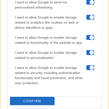
I want to allow Google to send me
Chi siamo
personalized advertising.
Collabora con noi
I want to allow Google to enable storage
related to analytics like cookies on web or
device identifiers in apps.
Contatti
I want to allow Google to enable storage
Privacy Policy
related to functionality of the website or app.
Cookie Policy
I want to allow Google to enable storage
related to personalization.
Pubblicità
I want to allow Google to enable storage
related to security, including authentication
functionality and fraud prevention, and other
user protection.
© 2026 Gossip e Tv. email:
redazione@gossipetv.com
-
Preferenze Privacy
- Riproduzione riservata - Photo
CONFIRM
Credits: Le immagini presenti in questo sito sono di
proprietà di Maste Srl