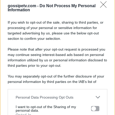
gossipetv.com -
Do Not Process My Personal
Information
If you wish to opt-out of the sale, sharing to third parties, or
processing of your personal or sensitive information for
targeted advertising by us, please use the below opt-out
section to confirm your selection.
Please note that after your opt-out request is processed you
Gossip e TV è un sito di MASTE S.r.l.
may continue seeing interest-based ads based on personal
viale Luigi Majno n. 21 - 20129 Milano (MI)
information utilized by us or personal information disclosed to
P.Iva 10909580960
third parties prior to your opt-out.
You may separately opt-out of the further disclosure of your
personal information by third parties on the IAB’s list of
Categorie
downstream participants.
Gossip
Personal Data Processing Opt Outs
This information may also be disclosed by us to third parties
on the IAB’s List of Downstream Participants that may further
I want to opt-out of the Sharing of my
Televisione
disclose it to other third parties.
personal data.
Opted In