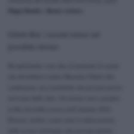
Pippo Baudo
Renzo Arbore
e
.
Giletti-Rai: i recenti rumor sul
possibile ritorno
Ricapitolando, sono due al momento le serate
che dovrebbero vedere Massimo Giletti alla
conduzione, ma è probabile che possano presto
arrivarne delle altre. Un ritorno vero e proprio
in
Rai
dovrebbe esserci nell’autunno 2024.
Diverse, inoltre, erano state le indiscrezioni,
nelle scorse settimane, che avevano parlato