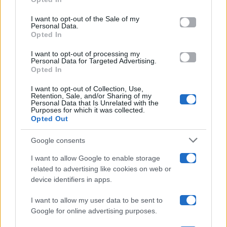
Please note that this website/app uses one or more Google
services and may gather and store information including but
I want to opt-out of the Sale of my
Programmi TV
Personal Data.
not limited to your visit or usage behaviour. You may click to
Opted In
grant or deny consent to Google and its third-party tags to
Amici
use your data for below specified purposes in below Google
I want to opt-out of processing my
consent section.
Personal Data for Targeted Advertising.
Opted In
Ballando Con Le Stelle
I want to opt-out of Collection, Use,
Retention, Sale, and/or Sharing of my
Grande Fratello
Personal Data that Is Unrelated with the
Purposes for which it was collected.
Opted Out
Isola Dei Famosi
Google consents
Pechino Express
I want to allow Google to enable storage
related to advertising like cookies on web or
Uomini E Donne
device identifiers in apps.
I want to allow my user data to be sent to
Google for online advertising purposes.
Maste S.r.l.