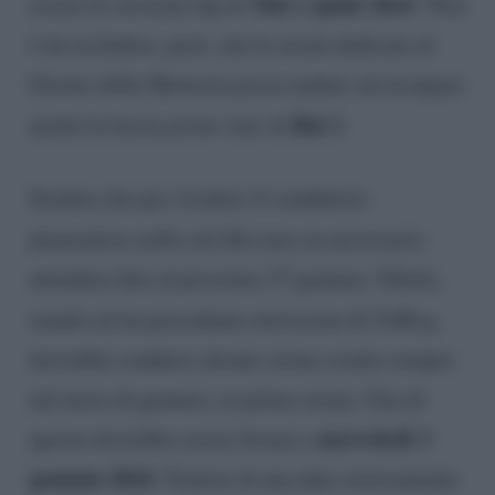
Tale e quale show
essere la versione nip di
. Non
è da escludere, però, che la serata dedicata al
Giorno della Memoria possa andare ad occupare
Rai 1
anche la fascia
prime time
di
.
Sembra che per rivedere il conduttore
piemontese nelle reti
Rai
non sia necessario
attendere fino al prossimo 27 gennaio. Giletti,
stando ad un precedente retroscena di
TvBlog
,
dovrebbe condurre alcune serate evento sempre
nel mese di gennaio, in prima serata. Una di
mercoledì 3
queste dovrebbe essere fissata a
gennaio 2024
. Trattasi di una data storicamente