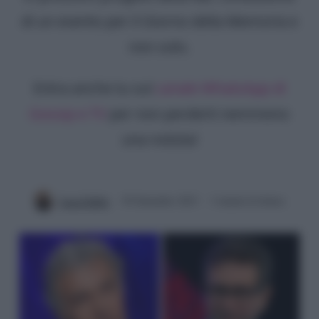
di un evento per il Giorno della Memoria e
non solo.
Entra anche tu sul
canale WhatsApp di
Gossip e TV
per non perderti nemmeno
una notizia!
Luca Fabbri
30 Settembre 2023
3 minuti di lettura