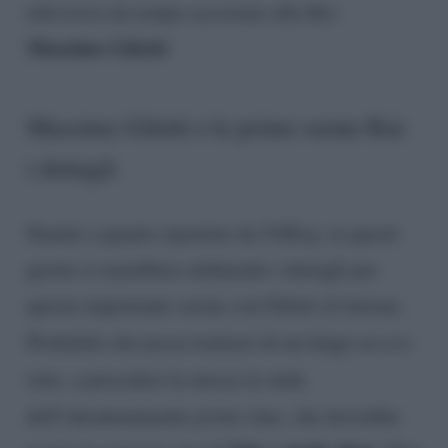
televisivo da tempo accostato alla
Rai
:
Massimo Giletti
.
Massimo Giletti e le prime serate Rai:
i dettagli
Stando a quanto riportato da
TvBlog
, in questi
giorni si starebbero definendo i dettagli per
questa importante serata con Giletti al timone.
Probabile che possa trattarsi di un lungo
access
time
, a precedere la messa in onda
dell’intrattenimento
prime time
, che dovrebbe