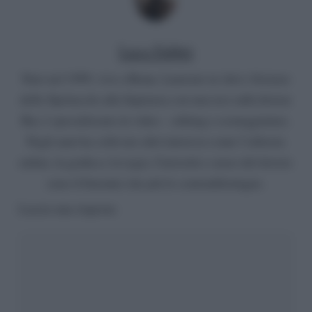
Luca Fabbri
Nato nel 1999, vive a Roma. Laureato in Arti e Scienze
dello Spettacolo alla Sapienza con una tesi sulla fiction
Rai, è specializzato in video – editing e sceneggiatura.
Negli anni ha coltivato altri interessi come l’editoria
online, la grafica e la regia. Curiosità e senso del dovere
sono il binomio che più lo contraddistingue.
Lascia una risposta