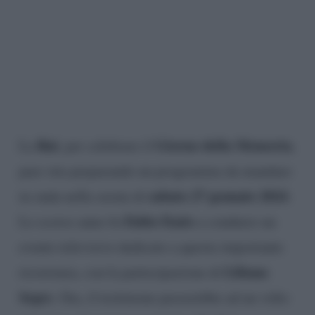
Rai
Giorno della Memoria
La
, per celebrare il
,
pare stia preparando un programma da mandare
sabato 27 gennaio 2024
in onda nella serata di
.
Fabio Fazio
Lo scorso anno fu
a condurre un
evento televisivo dedicato a questa importante
Liliana
ricorrenza, con la partecipazione di
Segre
. Ora, il testimone passerebbe ad un volto