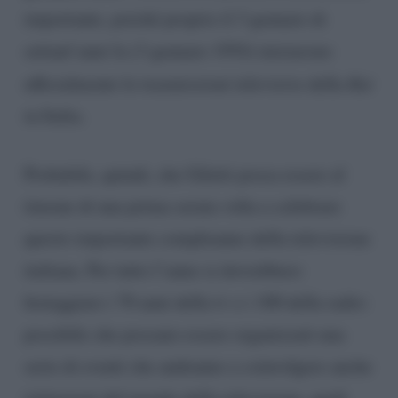
importante, poiché proprio il 3 gennaio di
settant’anni fa (3 gennaio 1954) iniziarono
ufficialmente le trasmissioni televisive della
Rai
in Italia.
Probabile, quindi, che Giletti possa essere al
timone di una prima serata volta a celebrare
questo importante compleanno della televisione
italiana. Per tutto l’anno si dovrebbero
festeggiare i 70 anni della tv e i 100 della radio:
possibile che possano essere organizzati una
serie di eventi che andranno a coinvolgere anche
istituzioni del mondo della televisione, quali