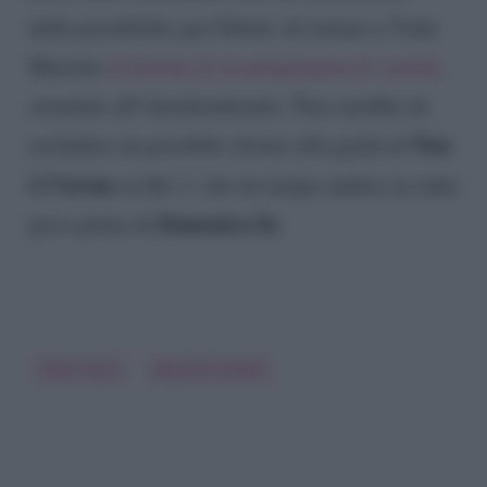
della possibilità, per Giletti, di tornare a Viale
Mazzini
al timone di un programma di varietà
,
orientato all’intrattenimento. Non sarebbe da
Non
escludere un possibile ritorno alla guida di
è l’Arena
su
Rai 1
, che un tempo andava in onda
Domenica In
poco prima di
.
Fabio Fazio
Massimo Giletti