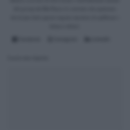
del gossip del Bel Paese (è convinto che qualcuno
dovrà pur farlo questo ingrato mestiere di spifferare i
fattacci altrui).
Facebook
Instagram
LinkedIn
Lascia una risposta