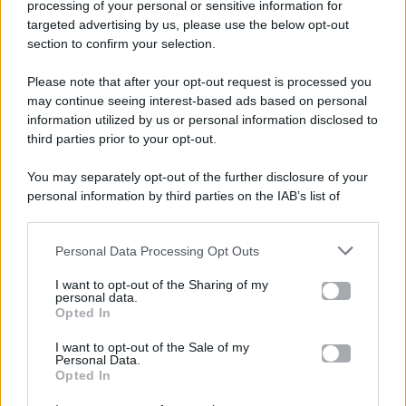
processing of your personal or sensitive information for
targeted advertising by us, please use the below opt-out
section to confirm your selection.
Please note that after your opt-out request is processed you
Gossip e TV è un sito di MASTE S.r.l.
may continue seeing interest-based ads based on personal
viale Luigi Majno n. 21 - 20129 Milano (MI)
information utilized by us or personal information disclosed to
third parties prior to your opt-out.
P.Iva 10909580960
You may separately opt-out of the further disclosure of your
personal information by third parties on the IAB’s list of
Categorie
downstream participants.
Gossip
Personal Data Processing Opt Outs
This information may also be disclosed by us to third parties
on the IAB’s List of Downstream Participants that may further
I want to opt-out of the Sharing of my
Televisione
disclose it to other third parties.
personal data.
Opted In
Please note that this website/app uses one or more Google
services and may gather and store information including but
I want to opt-out of the Sale of my
Programmi TV
Personal Data.
not limited to your visit or usage behaviour. You may click to
Opted In
grant or deny consent to Google and its third-party tags to
use your data for below specified purposes in below Google
Amici