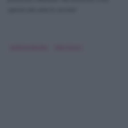
sgarrare più, pena la cacciata!
Guillermo Mariotto
Milly Carlucci