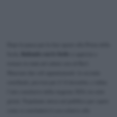
Dopo la pausa per la fare spazio alla Prima della
Ballando con le Stelle
Scala,
si appresta a
tornare in onda nel sabato sera di Rai1.
Mancano due soli appuntamenti: la seconda
semifinale, prevista per il 14 dicembre, e infine
l’atto conclusivo della stagione 2024, tra sette
giorni. Trepidante attesa nel pubblico per capire
come si concluderà il caso relativo alla