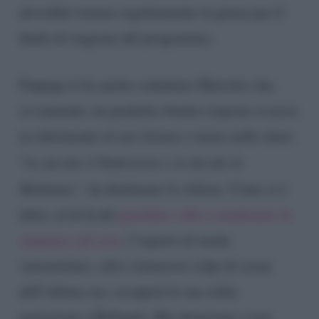
dovrebbe tornare regolarmente in giuria per il
finale di stagione del programma.
Fanpage.it ha anche contattato Mariotto che,
ovviamente, ha preferito fornire risposte evasive
in riferimento al suo ritorno o meno nello show.
“
Lo decide il Padreterno e lo decide la
Madonna”,
ha dichiarato lo stilista. Come si è
detto, al di là del
giochino volto a mantenere la
suspence sul caso
, l’esperto di moda
venezuelano, salvo clamorosi colpi di scena
dell’ultima ora, occuperà la sua solita
postazione a Ballando. Ma attenzione a non