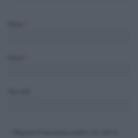
Nome
*
Email
*
Sito web
Registra il mio nome, email e sito web su