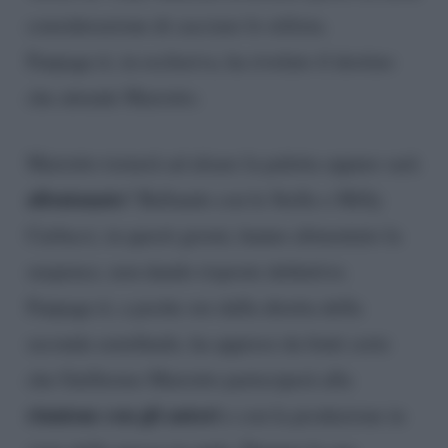
considerazione di cacciare lo stilista.
Fanpage.it, in esclusiva, ha rivelato il destino
che attende Mariotto.
Mariotto tornerà ad alzare la paletta oppure sarà
allontanato
? Ballando con le Stelle e Milly
Carlucci, in questi giorni, hanno alimentato la
suspence, non dando risposte definitive.
Fanpage.it, a poche ore dalla diretta della
seconda semifinale, ha appreso da fonti certe
che Guillermo Mariotto parteciperà alla
riunione con gli autori
e con la produzione in