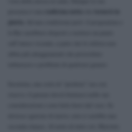
vista della messa in onda. Dunque la sua
conferma netta
tornerà in
presenza è una
che
giuria.
Ad una condizione però: il programma e
la Rai sarebbero disposti a mettere un punto
sull’intera vicenda, a patto che lo stilista non
abbia più atteggiamenti che provochino
imbarazzo e problemi di qualsiasi genere.
Insomma, una sorta di “perdono” ma con
riserva: il giurato dovrà limitarsi nelle sue
considerazioni e non farla fuori dal vaso. Se
dovesse sgarrare di nuovo, non ci sarebbe una
seconda chance. Al netto di tutto ciò, Mariotto