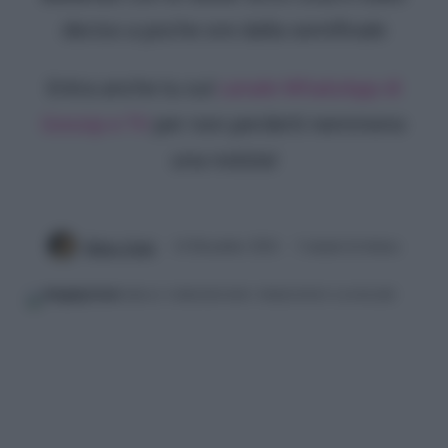
deciso a poche ore dalla semifinale
Entra anche tu sul
canale WhatsApp di
Gossip e TV
per non perderti nemmeno
una notizia!
Mirko Vitali
14 Dicembre 2024
3 minuti di lettura