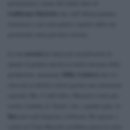
permanenza o meno del talent show di
Guillermo Mariotto
che, nell’ultima puntata
trasmessa, a un certo punto è sparito dalla sua
postazione senza più farvi ritorno.
assenza
La sua
ha innescato un polverone in
quanto il giudice non ha avvertito nessuno della
Milly Carlucci
produzione, nemmeno
che si è
ritrovata in diretta a dover gestire una situazione
surreale. Ma c’è dell’altro: Mariotto è noto per
uscite e battute al ‘limite’ che, a quanto pare, la
Rai
non è più disposta a tollerare. Per questo, i
vertici di Viale Mazzini avrebbero preso in seria