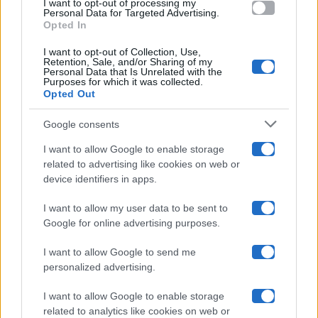
I want to opt-out of processing my
consent section.
Personal Data for Targeted Advertising.
Opted In
Ballando Con Le Stelle
I want to opt-out of Collection, Use,
Retention, Sale, and/or Sharing of my
Grande Fratello
Personal Data that Is Unrelated with the
Purposes for which it was collected.
Opted Out
Isola Dei Famosi
Google consents
Pechino Express
I want to allow Google to enable storage
related to advertising like cookies on web or
Uomini E Donne
device identifiers in apps.
I want to allow my user data to be sent to
Google for online advertising purposes.
Maste S.r.l.
I want to allow Google to send me
Chi siamo
personalized advertising.
Collabora con noi
I want to allow Google to enable storage
related to analytics like cookies on web or