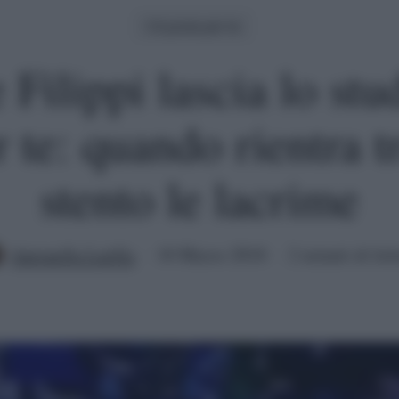
C'è posta per te
Filippi lascia lo stu
 te: quando rientra t
stento le lacrime
Antonella Latilla
18 Marzo 2018
2 minuti di let