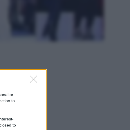
sonal or
ection to
nterest-
closed to