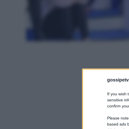
gossipetv
If you wish 
sensitive in
confirm your
Please note
based ads b