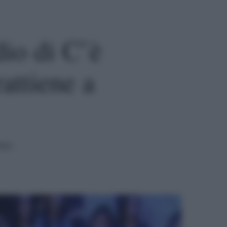
dio di C’è
rattiene a
tura