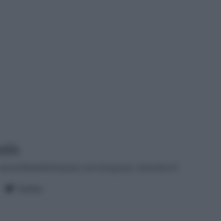
tilla
antonellalatilla@gmail.com
instagram: cheloidea21
Twitter