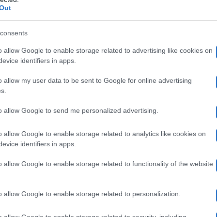
cambiare idea. Ma andiamo con ordine. Domenica e Pino
Out
 parlano da otto anni. Più precisamente da quando lei ha
consents
che ora vive in Germania dove gestisce una pizzeria – n
o allow Google to enable storage related to advertising like cookies on
lontanarsi dal padre. Domenica ha, inoltre, un altro co
evice identifiers in apps.
o allow my user data to be sent to Google for online advertising
no ha chiuso la busta alla madre
s.
to allow Google to send me personalized advertising.
della trasmissione di Canale 5 ma appena si è ritrovato 
o allow Google to enable storage related to analytics like cookies on
ure lasciar parlare la donna.
“Tua mamma ti ha avuto a 
evice identifiers in apps.
a smetta di amare un uomo”
ha osservato la De Filippi, 
o allow Google to enable storage related to functionality of the website
uso la busta è andato via ma Maria non si è arresa e ha 
o allow Google to enable storage related to personalization.
parlati a lungo, per oltre dieci minuti, senza la presenz
la presentatrice non ha fatto cambiare idea all’uomo, c
o allow Google to enable storage related to security, including