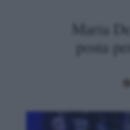
Maria De 
posta per
Premi invio per cercare o ESC per uscire