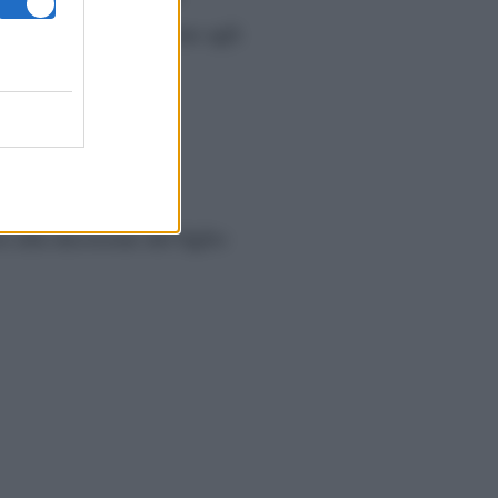
ffranta, con le lacrime agli
 alla decisione del figlio