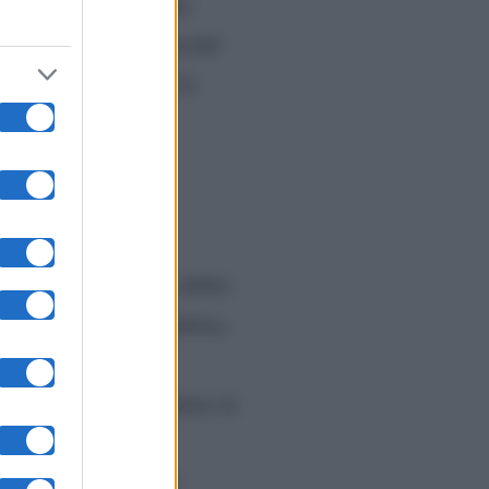
 sono rispettivamente
 lasciato il marito perché
on ha mai appoggiato la
mpagno.
davanti Domenica ha subito
15 anni, era una bambina.
ma Pino è stato
inseguito l’uomo. Dietro le
a delle telecamere.
he non è rientrato ad