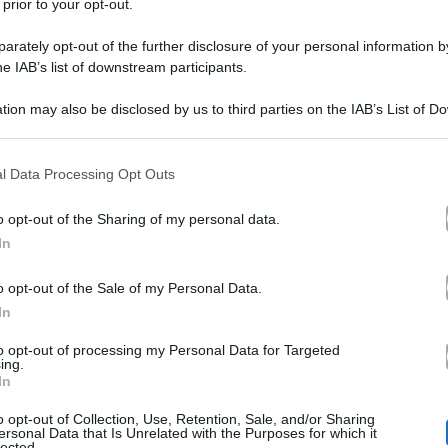
 prior to your opt-out.
rately opt-out of the further disclosure of your personal information by
he IAB’s list of downstream participants.
tion may also be disclosed by us to third parties on the IAB’s List of 
 that may further disclose it to other third parties.
Perché Maria De Filippi ha
 that this website/app uses one or more Google services and may gath
l Data Processing Opt Outs
including but not limited to your visit or usage behaviour. You may click 
di C’è posta per te
 to Google and its third-party tags to use your data for below specifi
o opt-out of the Sharing of my personal data.
ogle consent section.
In
Maria De Filippi
è una donna che n
o opt-out of the Sale of my Personal Data.
C’è posta per te
Soprattutto a
, e i
In
casi di litigi e incomprensioni tra ge
to opt-out of processing my Personal Data for Targeted
ing.
di Domenica e Pino,
la moglie di 
In
addirittura lasciato il suo studio e 
o opt-out of Collection, Use, Retention, Sale, and/or Sharing
ersonal Data that Is Unrelated with the Purposes for which it
lected.