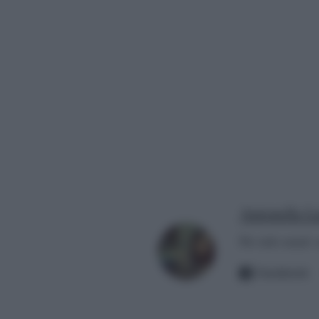
Antonella La
Per info email:
Facebook