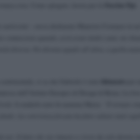
Fascino Pgt.
 cronaca rosa. Come spiegato, lavora per la
 unitissimi
– aveva dichiarato Maurizio Costanzo in un’
ia commozione quando, avrà avuto dodici anni, mi chia
rnità diversa. Poi diventa uguale all’altra, a quella natu
fidanzato
 sentimentale, si sa che Gabriele è stato
per u
entessa dell’Istituto Europeo di Design di Roma. La lov
 Covid. A renderlo noto fu mamma Maria:
“È tornato si
 fatale. La convivenza forzata ha fatto saltare tanti equi
 noi. Il fatto che sia rimasto a vivere da solo denota 