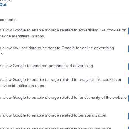
Out
l figlio Gabriele Costanzo spuntano insi
consents
o allow Google to enable storage related to advertising like cookies on
mfort zone. O forse, più precisamente, dentro una zona
evice identifiers in apps.
iù soltanto ‘il figlio di’”,
si legge sul settimanale ed
o allow my user data to be sent to Google for online advertising
s.
ssime settimane farà tappa nella sua amata Ansedonia, 
to allow Google to send me personalized advertising.
 deciso di viversi una vacanza ‘esclusiva’ con Gabriele 
rprendente, considerando l’indole della conduttrice pav
o allow Google to enable storage related to analytics like cookies on
evice identifiers in apps.
hi più appartati e meno festaioli. Ma come si diceva, o
o allow Google to enable storage related to functionality of the website
cire fuori dai binari standard e tuffarsi in nuovi scenar
o allow Google to enable storage related to personalization.
y’ e Gabriele non si scateneranno nelle discoteche di I
 ferie
siano all’insegna della privacy e della tranquillità.
o allow Google to enable storage related to security, including