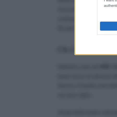
authenti
ritrovarli in un’isola così 
continuano a condividere un
Da anni Gabriele lavora per 
Chi è Gabriele Costa
1992
Gabriele è nato nel
. M
hanno deciso di adottarlo de
Saverio e Camilla avuti dal
suo unico figlio.
Al pari della madre e del pa