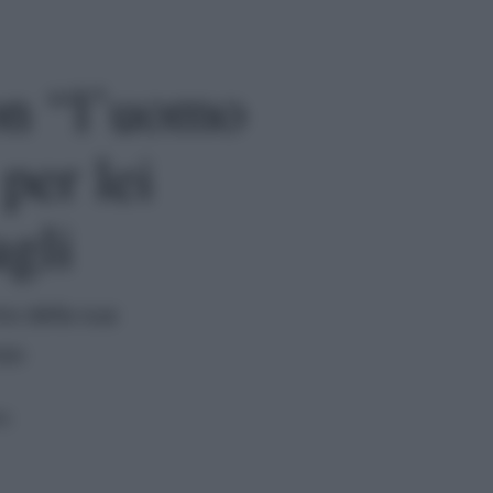
on “l’uomo
per lei
agli
mo della sua
nzo
ra