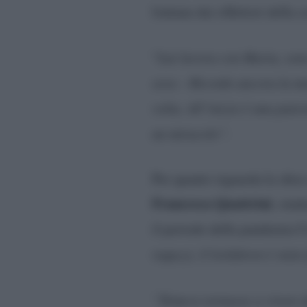
lontana dai riflettori della
“
Lui lavora con Maria, sono
sera
–
Ricordo ancora la m
volta. All’inizio è una pate
un miracolo”.
Per quanto riguarda la sfera
Francesca Quattrini
, stud
il periodo della pandemia
ragazzi, il lockdown è stato
“Temevo tornasse a vivere da