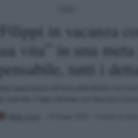
Gossip
Filippi in vacanza c
sua vita” in una meta 
ensabile, tutti i dett
lippi paparazzata nell'isola delle Baleari con l'uo
ta, Gabriele, il figlio adottato con Maurizio Costa
Mirko Vitali
10 Giugno 2026
4 minuti di lettu