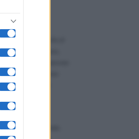
eme a Ibiza
 protetta nuova: quella di
ito da Mondadori. Maria,
circondandosi dalle persone
pop
in una meta ‘
‘ come
ese e del 34enne, che
gni tanto si sente
i.
biza fino a notte fonda.
 Già il fatto però di