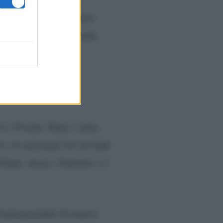
 il 34enne e mamma Maria
o di vista professionale.
eva 10 anni. Dopo 3 anni,
, era già padre bis dei figli
ippi, invece, Gabriele è il
 più possibile di tenersi