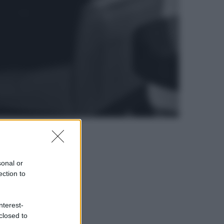
sonal or
ection to
nterest-
closed to