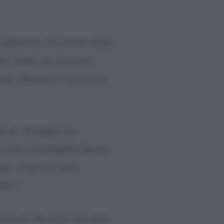
intervista al
Corriere della
mò ‘papà’ per la prima
rale. Ritengo il suo arrivo
n po’ di tempo con
e story è naufragata durante
ngle. Come per molti
libri”
.
maturità. Ha preso una bella