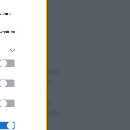
 third
Downstream
er and store
to grant or
ed purposes
 uno strappo alla regola e
ippi
, che per anni nel
 e Maurizio Costanzo,
Ibiza
 è diretta a
con
tizia è il settimanale
Chi
,
 di una piscina.