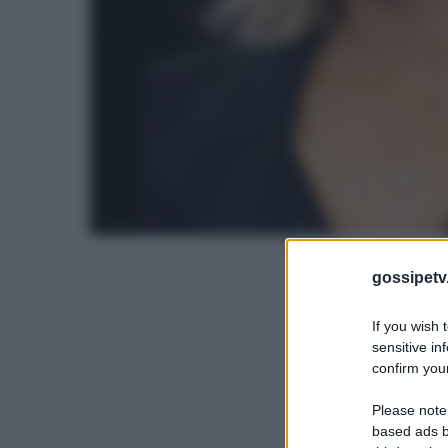
gossipetv
If you wish 
sensitive in
confirm your
Please note
based ads b