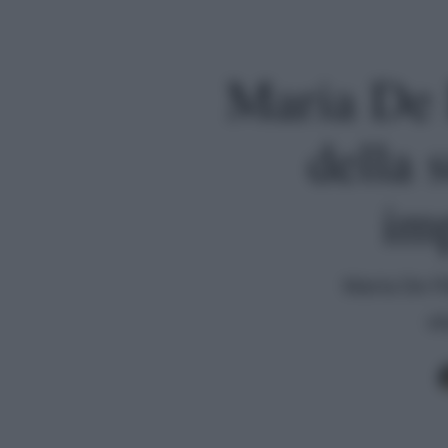
Maria De 
della 
imp
Maria De Fi
vi
Premi invio per cercare o ESC per uscire