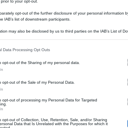
 prior to your opt-out.
rately opt-out of the further disclosure of your personal information by
he IAB’s list of downstream participants.
tion may also be disclosed by us to third parties on the IAB’s List of 
 that may further disclose it to other third parties.
 that this website/app uses one or more Google services and may gath
l Data Processing Opt Outs
including but not limited to your visit or usage behaviour. You may click 
 to Google and its third-party tags to use your data for below specifi
o opt-out of the Sharing of my personal data.
ogle consent section.
 un tesoro da custodire, ma a volte è anche un bene fare
In
Maria De Fil
lacida comfort zone e avere nuovi stimoli.
o opt-out of the Sale of my Personal Data.
In
a ad Ansedonia con amici, collaboratori stretti, parenti
differente per trascorrere il primo scampolo d’estate. Si
to opt-out of processing my Personal Data for Targeted
ing.
In
briele
figlio
, il
adottato insieme a Maurizio. A darne no
o opt-out of Collection, Use, Retention, Sale, and/or Sharing
nti nell’isola delle Baleari, intenti a rilassarsi a bordo
ersonal Data that Is Unrelated with the Purposes for which it
lected.