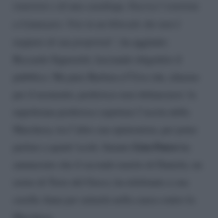
tranviere e di una casalinga. Faceva l’estetista
a Catanzaro. Vive in un bilocale che non è
neppure di sua proprietà”
, ha aggiunto
Riccardo Signoretti, lasciando sbigottito il
pubblico. Ma pure Barbara d’Urso che, almeno
per il momento, preferisce non sbilanciarsi: la
napoletana preferisce aspettare l’uscita della
Marchesa, tra l’altro sua opinionista, per poter
Lisa Fusco
parlare a quattr’occhi. Intanto
ha
annunciato che il secondo marito di Daniela, un
uomo di Torre del Greco, ha telefonato a sua
sorella Anna per aiutarla nella causa contro la
Marchesa.