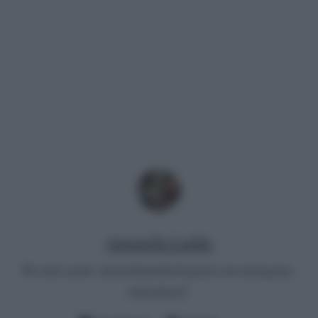
Antonella Latilla
Per info email:
antonellalatilla@gmail.com
instagram:
cheloidea21