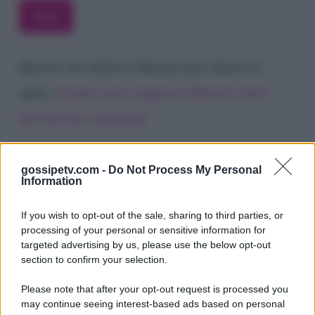
Questo sito utilizza Akismet per ridurre lo
spam.
Scopri come vengono elaborati i dati
derivati dai commenti
.
gossipetv.com -
Do Not Process My Personal
Information
If you wish to opt-out of the sale, sharing to third parties, or
processing of your personal or sensitive information for
targeted advertising by us, please use the below opt-out
section to confirm your selection.
Please note that after your opt-out request is processed you
Gossip e TV è un sito di MASTE S.r.l.
may continue seeing interest-based ads based on personal