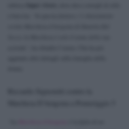
Saper vivere
rubrica
, dove dava consigli di stile
e bon ton.
“In questa fattura c’è chiaramente
scritto Marchesa d’Aragona di Daniela Del
Secco, la Marchesa è solo il nome della sua
azienda”
, ha ribadito l’uomo. Che ha poi
aggiunto altri dettagli sulla famiglia della
donna.
Riccardo Signoretti contro la
Marchesa D’Aragona a Pomeriggio 5
“La
Marchesa d’Aragona
è la figlia di un