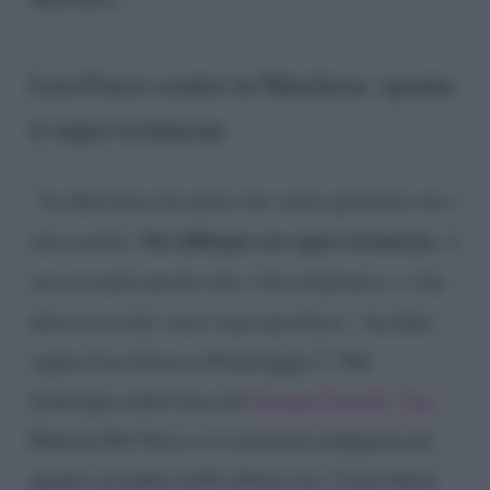
Lisa Fusco contro la Marchesa: spunta
il super testimone
“La Marchesa ha detto che vuole querelare me e
Noi abbiamo un super testimone
mia sorella.
, il
suo secondo marito che ci ha telefonato e ci ha
detto la verità: non è una marchesa”
, ha fatto
sapere Lisa Fusco a Pomeriggio 5. Nel
frattempo nella Casa del
Grande Fratello Vip
,
Daniela Del Secco si è mostrata indignata per
quanto accaduto nelle ultime ore. Come finirà