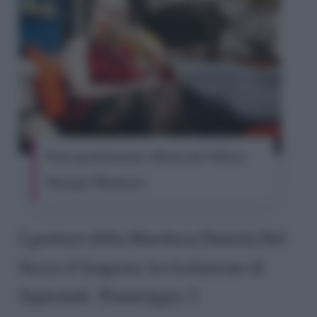
Foto gentilmente offerta da Ufficio
Stampa Mediaset
I genitori della Marchesa Daniela Del
Secco d’Aragona: la rivelazione di
Signoretti Pomeriggio 5