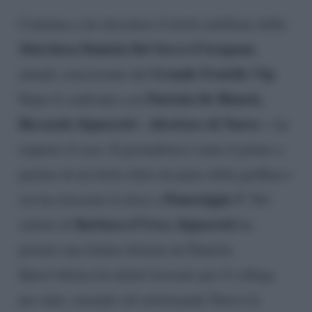
Continua a far discutere il titolo nobiliare della
Marchesa Daniela Del Secco d’Aragona
,
Grande Fratello Vip
attuale concorrente del
.
Patrizia De Blanck,
Dopo il confronto con
Riccardo Signoretti – direttore di Nuovo –
ha
riaperto il caso. Il giornalista è stato il primo a
parlare di un titolo falso da parte della gieffina e
Pomeriggio 5
ora ha rincarato la dose a
. Nel
Barbara d’Urso, Signoretti
salotto di
ha
portato una fattura firmata da Daniela.
Quest’ultima ha infatti lavorato per il collega
per anni, curando sul settimanale Nuovo la