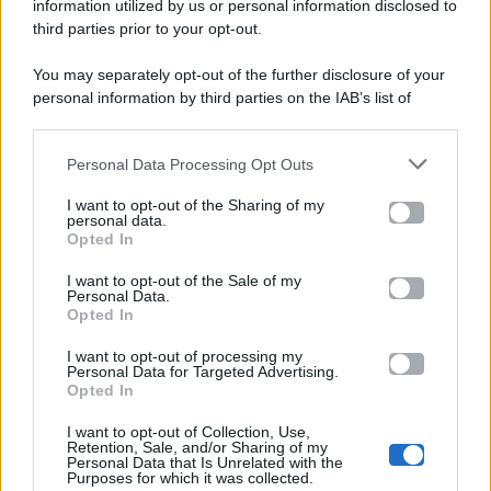
viale Luigi Majno n. 21 - 20129 Milano (MI)
information utilized by us or personal information disclosed to
P.Iva 10909580960
third parties prior to your opt-out.
You may separately opt-out of the further disclosure of your
personal information by third parties on the IAB’s list of
Categorie
downstream participants.
Gossip
Personal Data Processing Opt Outs
This information may also be disclosed by us to third parties
on the IAB’s List of Downstream Participants that may further
I want to opt-out of the Sharing of my
Televisione
disclose it to other third parties.
personal data.
Opted In
Please note that this website/app uses one or more Google
services and may gather and store information including but
I want to opt-out of the Sale of my
Programmi TV
Personal Data.
not limited to your visit or usage behaviour. You may click to
Opted In
grant or deny consent to Google and its third-party tags to
Amici
use your data for below specified purposes in below Google
I want to opt-out of processing my
consent section.
Personal Data for Targeted Advertising.
Opted In
Ballando Con Le Stelle
I want to opt-out of Collection, Use,
Retention, Sale, and/or Sharing of my
Grande Fratello
Personal Data that Is Unrelated with the
Purposes for which it was collected.