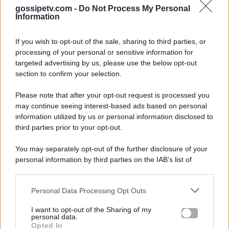
gossipetv.com -
Do Not Process My Personal
Information
If you wish to opt-out of the sale, sharing to third parties, or
processing of your personal or sensitive information for
targeted advertising by us, please use the below opt-out
section to confirm your selection.
Please note that after your opt-out request is processed you
Gossip e TV è un sito di MASTE S.r.l.
may continue seeing interest-based ads based on personal
viale Luigi Majno n. 21 - 20129 Milano (MI)
information utilized by us or personal information disclosed to
third parties prior to your opt-out.
P.Iva 10909580960
You may separately opt-out of the further disclosure of your
personal information by third parties on the IAB’s list of
Categorie
downstream participants.
Gossip
Personal Data Processing Opt Outs
This information may also be disclosed by us to third parties
on the IAB’s List of Downstream Participants that may further
I want to opt-out of the Sharing of my
Televisione
disclose it to other third parties.
personal data.
Opted In