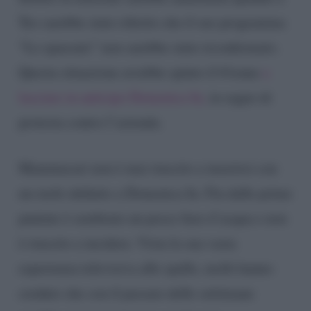
Teo sarebbe stato riferito che il suo programma
“Lo spaesato” non sarebbe stato riconfermato.
Questa situazione avrebbe spinto il 61enne
a
lasciare in anticipo Domenica In,
in segno di
protesta contro l’azienda.
Mammucari non è mai riuscito a inserirsi con
un ruolo definito a Domenica In. Fin dalle prime
puntate è sembrato un pesce fuor d’acqua e non
è riuscito a incidere. Vista la sua vasta
esperienza televisiva alle spalle, molti hanno
creduto che con il passare delle settimane