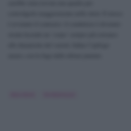
sarebbe stata trovata una quadra per
coinvolgerlo maggiormente nello show. E invece
è avvenuto il contrario: il conduttore è divenuto
strada facendo un ‘corpo’ sempre più estraneo
alle dinamiche del varietà. Infine l’epilogo
amaro, con la fuga dalle ultime puntate.
Mara Venier
Teo Mammucari