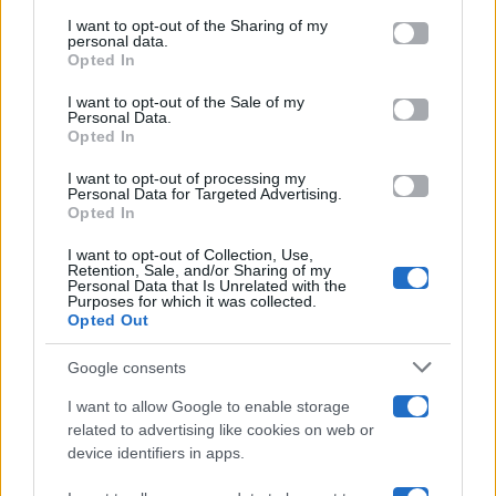
on the IAB’s List of Downstream Participants that may further
I want to opt-out of the Sharing of my
Televisione
disclose it to other third parties.
personal data.
Opted In
Please note that this website/app uses one or more Google
services and may gather and store information including but
I want to opt-out of the Sale of my
Programmi TV
Personal Data.
not limited to your visit or usage behaviour. You may click to
Opted In
grant or deny consent to Google and its third-party tags to
use your data for below specified purposes in below Google
Amici
I want to opt-out of processing my
consent section.
Personal Data for Targeted Advertising.
Opted In
Ballando Con Le Stelle
I want to opt-out of Collection, Use,
Retention, Sale, and/or Sharing of my
Grande Fratello
Personal Data that Is Unrelated with the
Purposes for which it was collected.
Opted Out
Isola Dei Famosi
Google consents
Pechino Express
I want to allow Google to enable storage
related to advertising like cookies on web or
Uomini E Donne
device identifiers in apps.