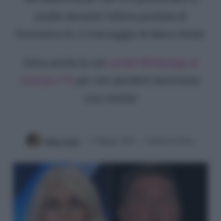
studio durante l'ultima puntata di
Domenica In, il messaggio di Mara Venier
Entra anche tu sul
canale WhatsApp di
Gossip e TV
per non perderti nemmeno
una notizia!
Mirko Vitali
31 Maggio 2026
3 minuti di lettura