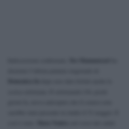
Teo Mammucari
Indiscrezioni confermate,
ha
disertato l’ultima puntata stagionale di
Domenica In
dopo aver dato forfait anche la
scorsa settimana. Il settimanale
Chi
, pochi
giorni fa, aveva anticipato che il comico non
sarebbe stato presente in studio il 31 maggio. E
Mara Venier,
così è stato.
nel corso dei saluti