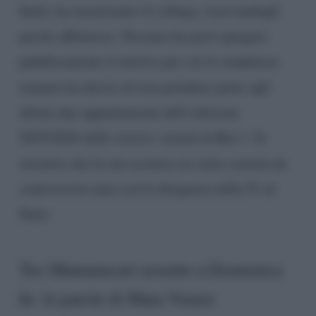
finali, ha menzionato il collega, riservandogli
parole affettuose. Nessuno ha però spiegato
pubblicamente il motivo per cui il conduttore
romano ha deciso di non prendere parte agli
ultimi due appuntamenti dell’edizione
2025/2026 dello storico varietà di Rai 1. Si
sussurra che la sua assenza sia stata causata da
controversie nate con la dirigenza della Tv di
Stato.
Teo Mammucari assente a Domenica
In: le parole di Mara Venier