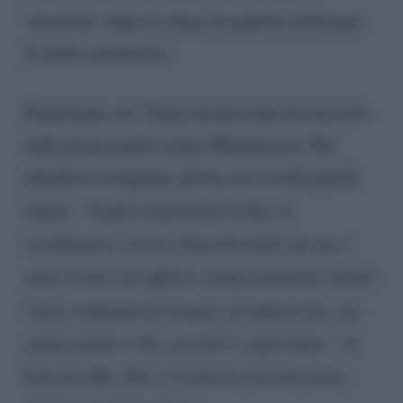
‘irruzione’ dopo lo sfogo di qualche settimana
fa della conduttrice.
Nonostante ciò, Venier ha precisato di non aver
nulla di personale contro Mammucari. Nel
chiudere la stagione, gli ha così rivolto parole
tenere:
“Voglio ringraziare la Rai, il
vicedirettore vicario Anna Nicoletti che mi è
stata vicino con affetto e professionalità. Saluto
i miei compagni di viaggio, ne manca uno, ma
saluto anche te Teo, perché ti voglio bene”
. A
fare eco alla ‘Zia’ c’è stata la voce di Cerno: