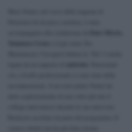
Mara Venier, nel corso della stagione di
Domenica In da poco conclusa, è stata
Enzo Miccio,
accompagnata alla conduzione da
Tommaso Cerno
e il già citato Teo
Mammucari. Con quest’ultimo la “Zia” è anche
amicizia
legata da un rapporto di
. Nonostante
ciò, a livello professionale ci sono state delle
incomprensioni. A un certo punto Venier ha
detto esplicitamente di non voler più che il
collega intervenisse durante le sue interviste.
Richieste accettate da parte del programma. Il
comico infatti non ha più fatto alcuna