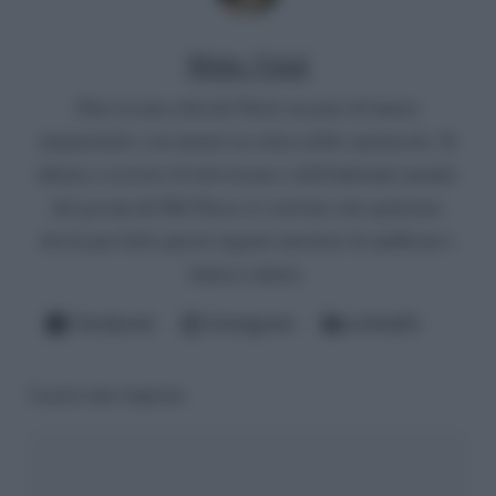
Mirko Vitali
Nato in una città del Nord, un paio di lauree
umanistiche e un master in critica dello spettacolo. Si
diletta a scrivere di televisione e dell'infernale mondo
del gossip del Bel Paese (è convinto che qualcuno
dovrà pur farlo questo ingrato mestiere di spifferare i
fattacci altrui).
Facebook
Instagram
LinkedIn
Lascia una risposta