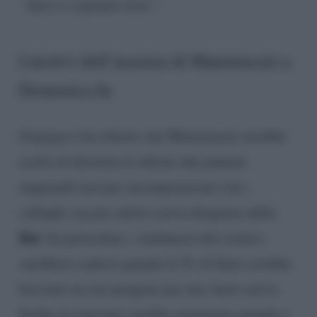
“Tutti ti vogliamo bene”.
I motivi dell’assenza di Mammucari a
Domenica In
Fanpage.it
ha riferito che Mammucari avrebbe
scelto di disertare le ultime due puntate
stagionali non per incomprensioni con i
colleghi, ma per attriti con la dirigenza della
Rai
. In particolare, i malumori del comico
sarebbero esplosi quando la Tv di Stato avrebbe
bocciato un suo progetto per uno show estivo.
Inoltre la tensione sarebbe aumentata quando a