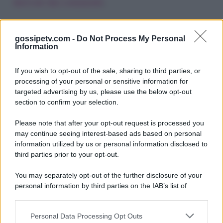
derivati dai commenti
.
gossipetv.com -
Do Not Process My Personal
Information
If you wish to opt-out of the sale, sharing to third parties, or
processing of your personal or sensitive information for
targeted advertising by us, please use the below opt-out
section to confirm your selection.
Please note that after your opt-out request is processed you
Gossip e TV è un sito di MASTE S.r.l.
may continue seeing interest-based ads based on personal
viale Luigi Majno n. 21 - 20129 Milano (MI)
information utilized by us or personal information disclosed to
third parties prior to your opt-out.
P.Iva 10909580960
You may separately opt-out of the further disclosure of your
personal information by third parties on the IAB’s list of
Categorie
downstream participants.
Gossip
Personal Data Processing Opt Outs
This information may also be disclosed by us to third parties