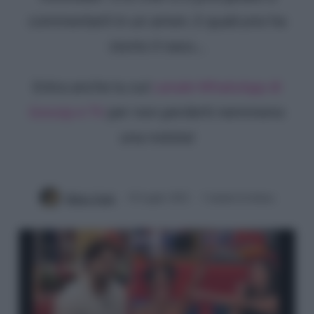
commentarli in un amen. E qualcuno ha
storto il naso...
Entra anche tu sul
canale WhatsApp di
Gossip e TV
per non perderti nemmeno
una notizia!
Mirko Vitali
19 Luglio 2022
3 minuti di lettura