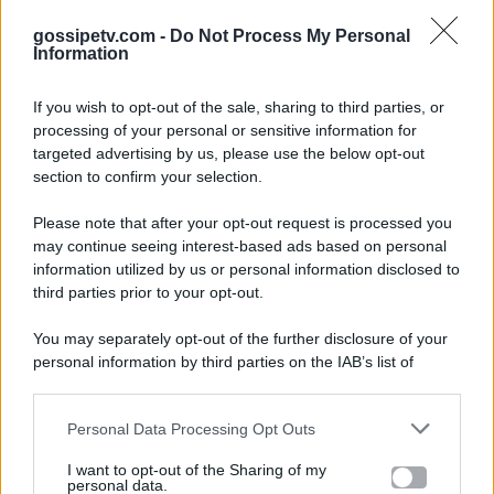
gossipetv.com -
Do Not Process My Personal
Information
If you wish to opt-out of the sale, sharing to third parties, or
processing of your personal or sensitive information for
targeted advertising by us, please use the below opt-out
section to confirm your selection.
Please note that after your opt-out request is processed you
Gossip e TV è un sito di MASTE S.r.l.
may continue seeing interest-based ads based on personal
viale Luigi Majno n. 21 - 20129 Milano (MI)
information utilized by us or personal information disclosed to
P.Iva 10909580960
third parties prior to your opt-out.
You may separately opt-out of the further disclosure of your
personal information by third parties on the IAB’s list of
Categorie
downstream participants.
Gossip
Personal Data Processing Opt Outs
This information may also be disclosed by us to third parties
on the IAB’s List of Downstream Participants that may further
I want to opt-out of the Sharing of my
Televisione
disclose it to other third parties.
personal data.