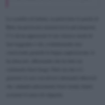
Lo scambio di battute, in particolare le parole di
Barù, ha provocato reazioni tra le più disparate.
C’è chi ha apprezzato il suo classico modo di
fare leggiadro e chi, evidentemente non
conoscendo granché la lingua anglosassone, lo
ha attaccato, affermando che ha fatto un
commento fuori luogo. Fatto sta che si è
generato il caos con diversi internauti inferociti
che, andando palesemente fuori strada, hanno
accusato il cuoco di volgarità.