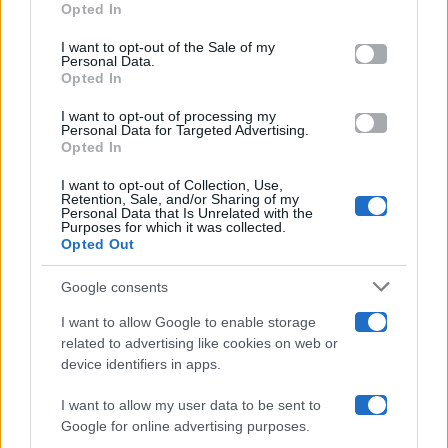
Opted In
Please note that this website/app uses one or more Google
services and may gather and store information including but
I want to opt-out of the Sale of my
Programmi TV
Personal Data.
not limited to your visit or usage behaviour. You may click to
Opted In
grant or deny consent to Google and its third-party tags to
Amici
use your data for below specified purposes in below Google
I want to opt-out of processing my
consent section.
Personal Data for Targeted Advertising.
Opted In
Ballando Con Le Stelle
I want to opt-out of Collection, Use,
Retention, Sale, and/or Sharing of my
Grande Fratello
Personal Data that Is Unrelated with the
Purposes for which it was collected.
Opted Out
Isola Dei Famosi
Google consents
Pechino Express
I want to allow Google to enable storage
related to advertising like cookies on web or
Uomini E Donne
device identifiers in apps.
I want to allow my user data to be sent to
Google for online advertising purposes.
Maste S.r.l.