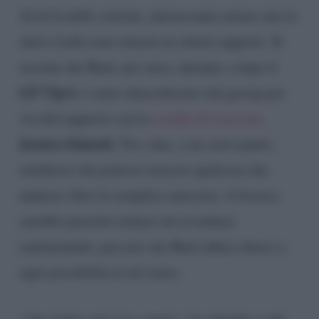
Al di là delle critiche, interessante notare che lo
chef e Lulù sono rimasti in ottimi rapporti. Si
ricorda che Barù, per mesi, durante e dopo il
GF Vip 6
, è stato chiacchierato dal gossip per
via del rapporto con la
sorella di Lucrezia
,
Jessica Selassié.
Tra i due, a un certo punto,
sembrava che potesse nascere qualcosa che
andasse oltre la semplice amicizia. A Jessica
sarebbe piaciuto tentare un’avventura
sentimentale, peccato che Barù abbia chiuso a
ogni possibilità in tal senso.
“Una bella amicizia, punto”,