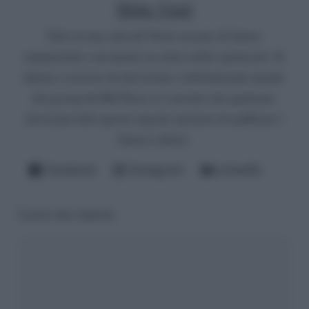
Mirko Vitali
Nato in una città del Nord, un paio di lauree
umanistiche e un master in critica dello spettacolo. Si
diletta a scrivere di televisione e dell'infernale mondo
del gossip del Bel Paese (è convinto che qualcuno
dovrà pur farlo questo ingrato mestiere di spifferare i
fattacci altrui).
Facebook
Instagram
LinkedIn
Lascia una risposta