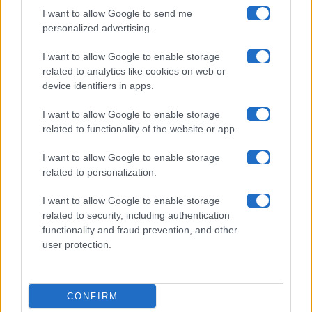
I want to allow Google to send me
Chi siamo
personalized advertising.
Collabora con noi
I want to allow Google to enable storage
related to analytics like cookies on web or
device identifiers in apps.
Contatti
I want to allow Google to enable storage
Privacy Policy
related to functionality of the website or app.
Cookie Policy
I want to allow Google to enable storage
related to personalization.
Pubblicità
I want to allow Google to enable storage
related to security, including authentication
functionality and fraud prevention, and other
user protection.
© 2026 Gossip e Tv. email:
redazione@gossipetv.com
-
Preferenze Privacy
- Riproduzione riservata - Photo
CONFIRM
Credits: Le immagini presenti in questo sito sono di