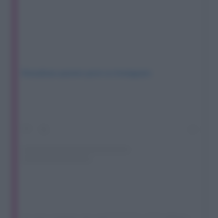
Visualizza questo post su Instagram
Un post condiviso da Lulú????????‍♀️???? (@luluselassieofficial)