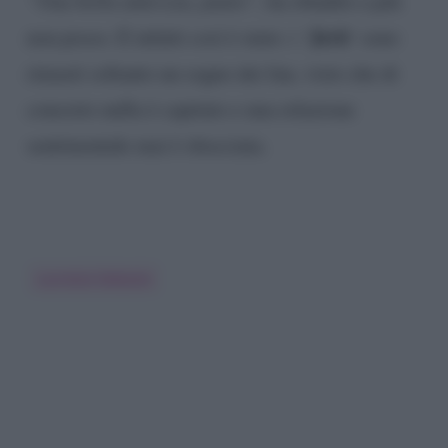
ha ribadito a più
Jerù
non posso. E infatti così è stato: i ‘
‘ sono
rimasti soltanto un sogno dei fan, visto che di
concreto nulla è capitato e una relazione
sentimentale mai è sbocciata.
Lucrezia Selassie