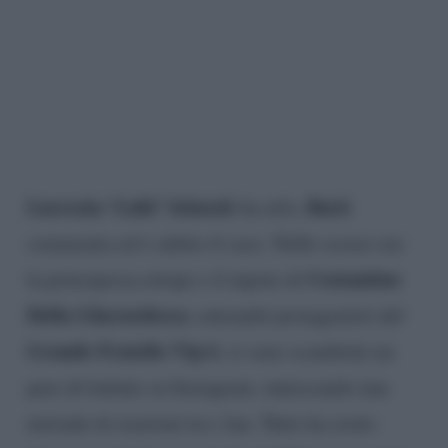
Lucrezia ‘Lulù’ Selassié
Barù
da urlo,
commenta ed è subito il caos. Nelle scorse ore
Costantino
la principessa etiope e il nipote di
Della Gherardesca
, entrambi protagonisti del
Grande Fratello Vip 6
, si sono scambiati un
paio di battute su Instagram, innescando una
miriade di reazioni tra i fan. Tutto ha avuto