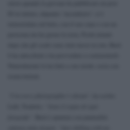
inizio quando la giovane ha pubblicato un post
IG in intimo, alquanto ‘incendiario’: si è
immortalata sul letto, con il suo cane e con un
perizoma da far girare la testa. Pochi minuti
dopo che gli scatti sono stati messi in rete, Barù
li ha adocchiati e ha provveduto a commentarli.
Naturalmente lo ha fatto a suo modo, ossia con
ironia british.
“I’m every photographer’s dream”
, ha scritto
Lulù. Tradotto:
“Sono il sogno di ogni
fotografo”
. Barù è spuntato con puntualità
curiosa sotto al post.
“Just chilling with my