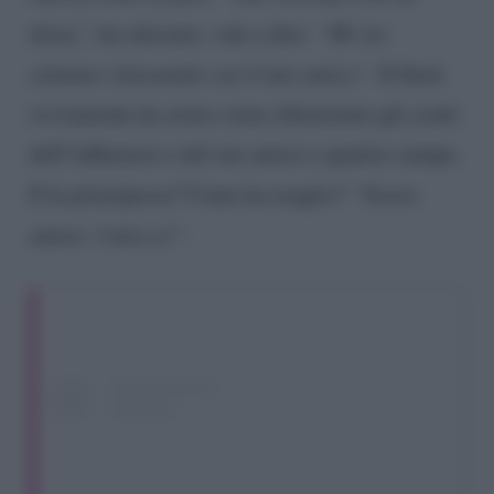
dawg”,
ha chiosato, vale a dire:
“Mi sto
soltanto rilassando con il mio amico”.
Il flash
ovviamente ha avuto come riferimento gli scatti
dell’influencer e del suo amico a quattro zampe.
E la principessa? Come ha reagito?
“Yoooo
amore. I miss u!”
.