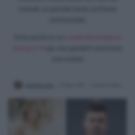
vivendo un periodo facile sul fronte
sentimentale
Entra anche tu sul
canale WhatsApp di
Gossip e TV
per non perderti nemmeno
una notizia!
Antonella Latilla
8 Giugno 2022
2 minuti di lettura