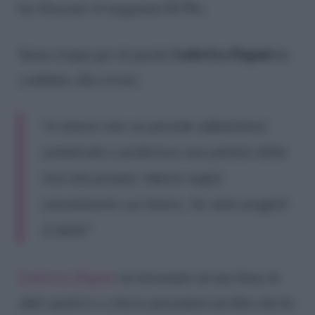
ha rilasciato al magazine Di Più.
Ludovica Pagani
Senza troppi giri di parole
ha
confidato alla rivista:
“In amore vivo un periodo abbastanza
complicato e preferisco non parlare della
mia vita privata. Adesso voglio
concentrarmi sul lavoro. Ho tanti progetti
in ballo”
Ludovica Pagani
sta lavorando ad una linea di
abiti sportivi e a breve presenterà un film che ha