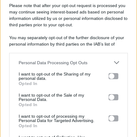
Please note that after your opt-out request is processed you
Gossip e TV è un sito di MASTE S.r.l.
may continue seeing interest-based ads based on personal
viale Luigi Majno n. 21 - 20129 Milano (MI)
information utilized by us or personal information disclosed to
third parties prior to your opt-out.
P.Iva 10909580960
You may separately opt-out of the further disclosure of your
personal information by third parties on the IAB’s list of
Categorie
downstream participants.
Gossip
Personal Data Processing Opt Outs
This information may also be disclosed by us to third parties
on the IAB’s List of Downstream Participants that may further
I want to opt-out of the Sharing of my
Televisione
disclose it to other third parties.
personal data.
Opted In
Please note that this website/app uses one or more Google
services and may gather and store information including but
I want to opt-out of the Sale of my
Programmi TV
Personal Data.
not limited to your visit or usage behaviour. You may click to
Opted In
grant or deny consent to Google and its third-party tags to
use your data for below specified purposes in below Google
Amici
I want to opt-out of processing my
consent section.
Personal Data for Targeted Advertising.
Opted In
Ballando Con Le Stelle