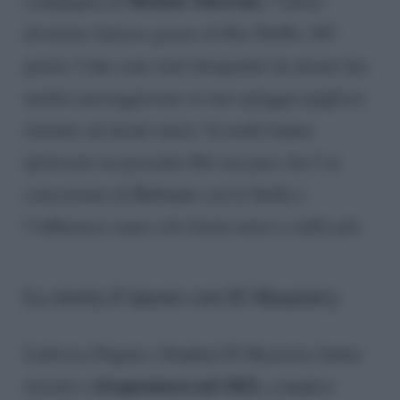
Michele Morrone
compagnia di
, l’attore
diventato famoso grazie al film Netflix 365
giorni. I due sono stati fotografati da alcuni fan
mentre passeggiavano su una spiaggia pugliese
insieme ad alcuni amici. In molti hanno
ipotizzato un presunto flirt ma pare che l’ex
concorrente di Ballando con le Stelle e
l’influencer siano solo buoni amici e nulla più.
La storia d’amore con El Shaarawy
Ludovica Pagani e Stephan El Shaarawy hanno
frequentarsi nel 2021,
iniziato a
complice