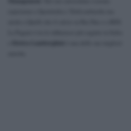
Management
. Nel suo curriculum svariate
esperienze a Sportitalia e TeleLombardia ma
anche a Quelli che il calcio su Rai Due e a RDS.
La Pagani è tra le influencer più seguite in Italia
Elettra Lamborghini
e
è una delle sue migliori
amiche.