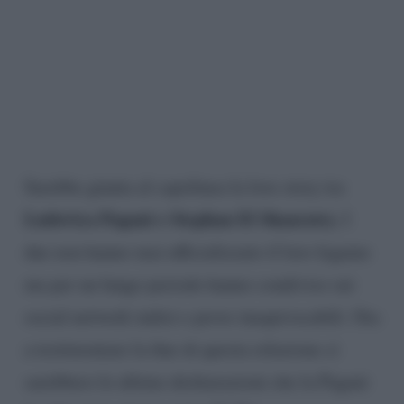
Sarebbe giunta al capolinea la love story tra
Ludovica Pagani e Stephan El Shaarawy.
I
due non hanno mai ufficializzato il loro legame
ma per un lungo periodo hanno condiviso sui
social network indizi e prove inequivocabili. Ora
a testimoniare la fine di questa relazione ci
sarebbero le ultime dichiarazioni che la Pagani