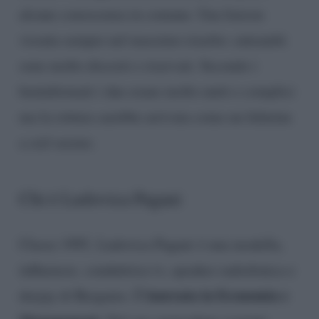
alcune conoscenza in comune. Una liaison
vissuta sempre nel massimo riserbo: entrambi
sono molto discreti e riservati. Secondo i
beninformati i due erano molto uniti e complici
ma la rottura sarebbe arrivata come un fulmine
a ciel sereno.
Chi è Ludovica Pagani
Classe 1995, Ludovica Pagani è una modella,
influencer, conduttrice tv, speaker radiofonica e
laureata in Economia e
deejay di Bergamo. È