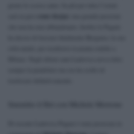
girato lo scorso anno. In più per tutta l’estate
come deejay:
sarà in giro
una grande passione
che non ha mai abbandonato. Inoltre la Pagani
ha deciso di lasciare finalmente Bergamo, la sua
città natale, per trasferirsi in pianta stabile a
Milano. Negli ultimi anni Ludovica aveva fatto
sempre la pendolare ma ora ha scelto di
traslocare definitivamente.
Smentito il flirt con Michele Morrone
Di recente Ludovica Pagani è stata pizzicata in