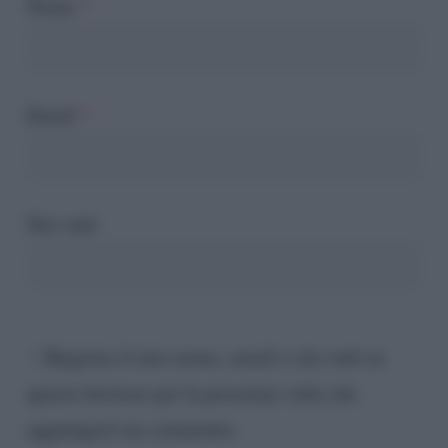
Nome
*
Email
*
Sito web
Registra il mio nome, email e sito web su
questo browser per la prossima volta che
aggiungerò un commento.