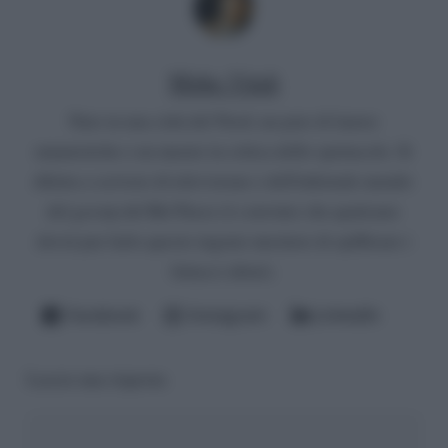
Mirko Vitali
Nato in una città del Nord, un paio di lauree
umanistiche e un master in critica dello spettacolo. Si
diletta a scrivere di televisione e dell'infernale mondo
del gossip del Bel Paese (è convinto che qualcuno
dovrà pur farlo questo ingrato mestiere di spifferare i
fattacci altrui).
Facebook
Instagram
LinkedIn
Lascia una risposta