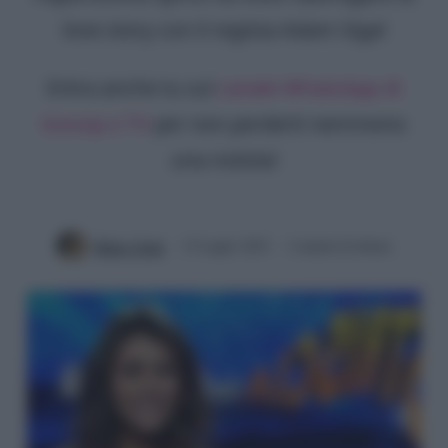
love story con il regista Adam Sigal
Entra anche tu sul
canale WhatsApp di
Gossip e TV
per non perderti nemmeno
una notizia!
Mirko Vitali
15 Luglio 2023
2 minuti di lettura