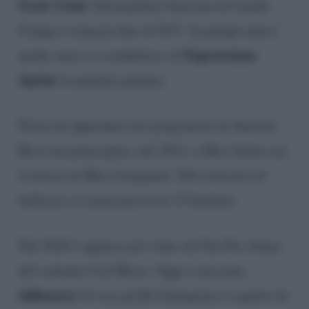
Irene Cioni.
Sul popolare bancone di Canale
Cinque è rimasta fino al 2017. In quegli anni è
Paperissima
anche stata co-conduttrice di
Sprint
in qualche puntata.
Prima di approdare nei programmi di Antonio
Ricci ha partecipato, nel 2012, a Miss Italia con
la fascia di Miss Campania. Nel concorso di
bellezza si è piazzata tra le 15 finaliste.
Nel 2020 è apparsa nel video di Che Poi, brano
del cantante Carl Brave. Oggi è una nota
influencer
(il suo profilo Instagram è seguito da