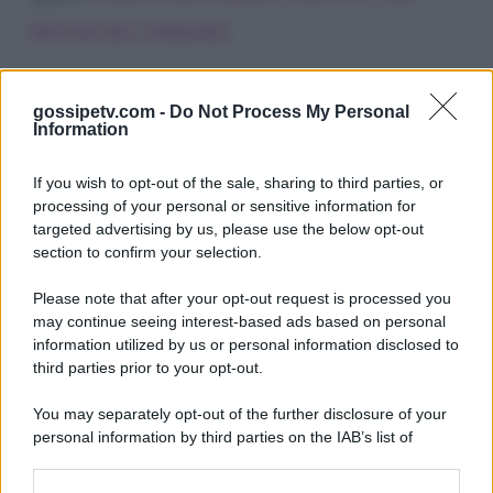
derivati dai commenti
.
gossipetv.com -
Do Not Process My Personal
Information
If you wish to opt-out of the sale, sharing to third parties, or
processing of your personal or sensitive information for
targeted advertising by us, please use the below opt-out
section to confirm your selection.
Please note that after your opt-out request is processed you
Gossip e TV è un sito di MASTE S.r.l.
may continue seeing interest-based ads based on personal
viale Luigi Majno n. 21 - 20129 Milano (MI)
information utilized by us or personal information disclosed to
P.Iva 10909580960
third parties prior to your opt-out.
You may separately opt-out of the further disclosure of your
personal information by third parties on the IAB’s list of
Categorie
downstream participants.