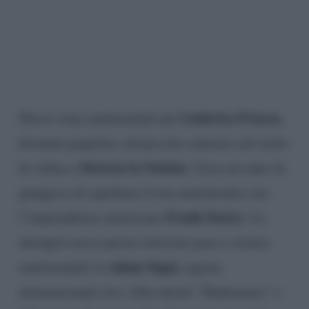
Ludovica Frasca,
Nuovo stop sentimentale per
divenuta popolare sul piccolo schermo nel ruolo
Striscia la Notizia
di velina a
. Circa un anno fa
giungeva al capolinea il suo matrimonio con
Frank Faricy
l’imprenditore americano
. La
showgirl aveva presto ritrovato pace e ristoro
Adam Sigal,
sentimentale in
regista
internazionale (tra i film diretti “Dadreamer” e