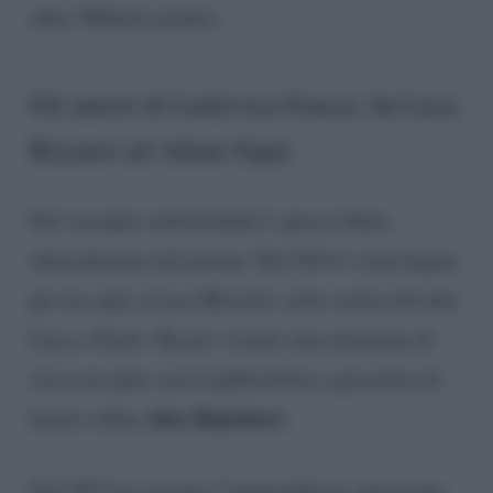
oltre 500mila utenti).
Gli amori di Ludovica Frasca: da Luca
Bizzarri ad Adam Sigal
Sul versante sentimentale è spesso finita
chiacchierata dal gossip. Dal 2014 è stata legata
per tre anni a Luca Bizzarri, noto comio del duo
Luca e Paolo. Ha poi vissuto una relazione di
circa un anno con il pallavolista e giocatore di
Alex Rancheri.
beach volley
Nel 2021 ha sposato l’imprenditore americano