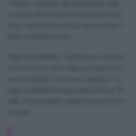
“Chariot”). Il portale The Pipol Gossip, nelle
scorse ore, ha reso noto che anche questa love
story, a poco meno di un anno dal suo inizio, è
finita su un binario morto.
Sigal, artista 40enne
, “sembrava aver riportato
il sereno nel suo cuore. Dopo poco meno di un
anno la relazione è arrivata al capolinea”,
si
legge su The Pipol Gossip. Ludovica Fasca, 30
anni, si ritrova quindi a partire di nuovo da zero
in amore.