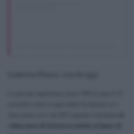
Un post condiviso da Pipol Gossip (@thepipol_gossip)
Ludovica Frasca: cosa fa oggi
La giovane napoletana classe 1992 (è nata il 15
novembre sotto il segno dello Scorpione) si è
la
fatta notare in tv nel 2013 quando è diventata
velina mora di Striscia la notizia al fianco di