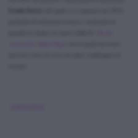
Frank Faricy
dal quale si è separata nel 2022,
parlando di relazione tossica e mettendo in
guardia le donne da amori difficili.
Ha poi
conosciuto Adam Sigal
con la quale ha avuto
una love story di circa un anno, naufragata di
recente.
Ludovica Frasca