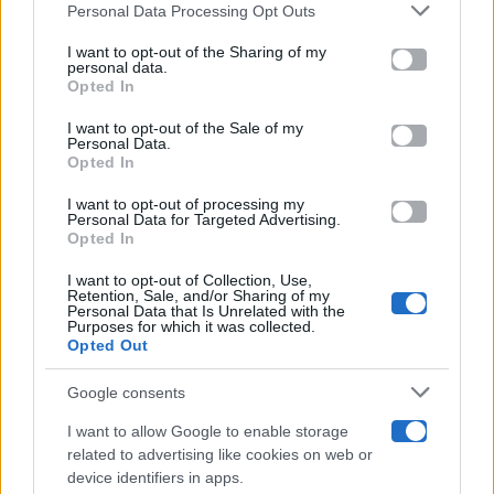
Gossip
Personal Data Processing Opt Outs
This information may also be disclosed by us to third parties
on the IAB’s List of Downstream Participants that may further
I want to opt-out of the Sharing of my
Televisione
disclose it to other third parties.
personal data.
Opted In
Please note that this website/app uses one or more Google
services and may gather and store information including but
I want to opt-out of the Sale of my
Programmi TV
Personal Data.
not limited to your visit or usage behaviour. You may click to
Opted In
grant or deny consent to Google and its third-party tags to
Amici
use your data for below specified purposes in below Google
I want to opt-out of processing my
consent section.
Personal Data for Targeted Advertising.
Opted In
Ballando Con Le Stelle
I want to opt-out of Collection, Use,
Retention, Sale, and/or Sharing of my
Grande Fratello
Personal Data that Is Unrelated with the
Purposes for which it was collected.
Opted Out
Isola Dei Famosi
Google consents
Pechino Express
I want to allow Google to enable storage
related to advertising like cookies on web or
Uomini E Donne
device identifiers in apps.