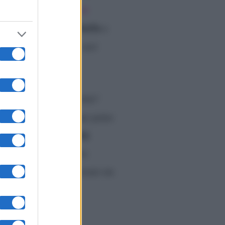
ucco.
Il protagonista di
ospitarla
proponendole di
a
ncora uscire, ma se vuoi
sto la ragazza.
“Ottimo!
criversi in privato per poter
generosità
o lodato le
pprezzato quanto fatto
o modo, si potrebbe creare un
ato alla ragazza in