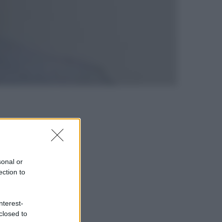
sonal or
ection to
nterest-
closed to