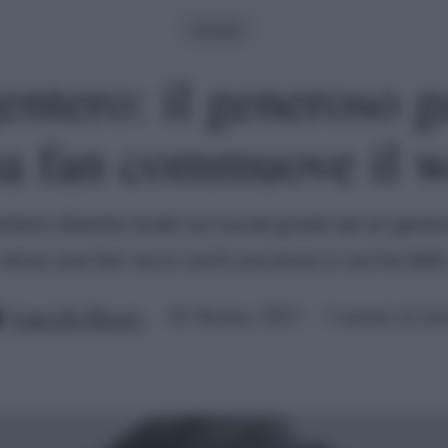
Gossip
ntero: il generoso g
a fan commuove il 
ntero diventa virale sui social grazie ad un gene
verso una fan: ecco cos'è successo e cos'ha fatt
Luna De Massis
26 Ottobre 2023
3 minuti di let