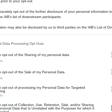
 prior to your opt-out.
rately opt-out of the further disclosure of your personal information by
he IAB’s list of downstream participants.
tion may also be disclosed by us to third parties on the IAB’s List of 
 that may further disclose it to other third parties.
 that this website/app uses one or more Google services and may gath
l Data Processing Opt Outs
ntero
spettacolo teatrale
ripartirà con il tour del suo
“È
including but not limited to your visit or usage behaviour. You may click 
 to Google and its third-party tags to use your data for below specifi
Edoardo Leo
ianni Corsi ed
, che ne è anche il regista.
o opt-out of the Sharing of my personal data.
ogle consent section.
In
 12 e 13 febbraio e al Teatro dal Verme di Milano il 17 
Twitter
locandina
e ha pubblicato su
la
dello spettacolo
o opt-out of the Sale of my Personal Data.
In
biglietti
. Il tweet ha ovviamente ricevuto moltissimi c
to opt-out of processing my Personal Data for Targeted
he si lamentava di non poter andare a teatro a causa de
ing.
In
o opt-out of Collection, Use, Retention, Sale, and/or Sharing
pettacoli teatrali a cui vorrei andare, ma non ho i sold
ersonal Data that Is Unrelated with the Purposes for which it
lected.