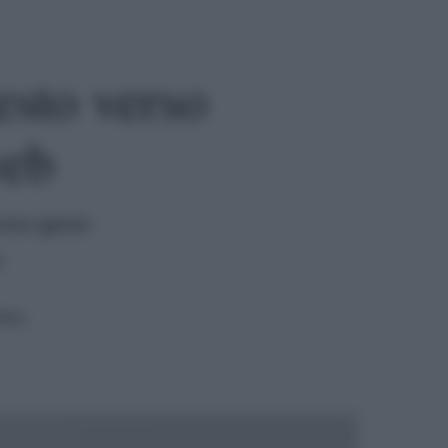
esto verso
web
roso gesto
o
tura