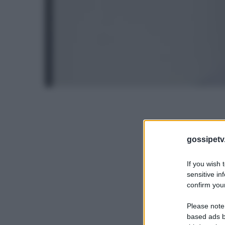
gossipetv
If you wish 
sensitive in
confirm your
Please note
based ads b