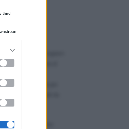
 third
Downstream
er and store
 questa la vita che sognavo
to grant or
ed purposes
 Lo show andrà in scena al
e 18 febbraio. Per
, con le informazioni per
ommenti, uno dei quali da
costi
i
eccessivi.
i maledetti”,
ha scritto