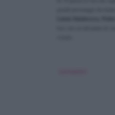
In “È questa la vita che s
grandi personaggi che hanno
Luisin Malabrocca, Walte
loro vite sia dal punto di v
vissuto.
Luca Argentero