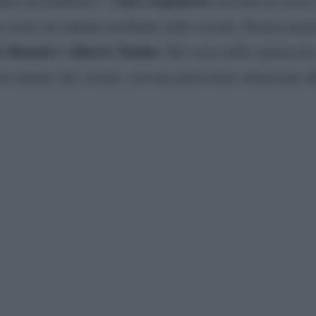
Luca Argentero
ognavo da bambino?”,
racconta le storie 
 avuto un impatto profondo nella società. Stiamo parland
r Bonatti e Alberto Tomba
. Nel corso dello spettacolo,
ista umano che sociale, con una particolare attenzione a