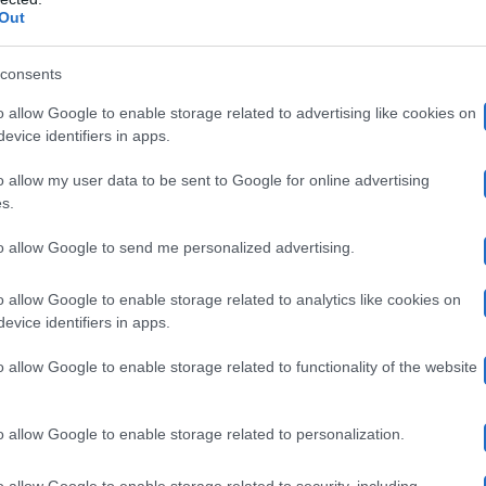
Luca Argentero
e, la reazione di
ha lasciato tutti di st
Out
regalare
biglietti
lui stesso i
alla ragazza, addirittura 
consents
 invito io! Quale data ti interessa? Molte date devono a
o allow Google to enable storage related to advertising like cookies on
arò felice di ospitarti”,
ha scritto.
evice identifiers in apps.
o allow my user data to be sent to Google for online advertising
s.
mi farebbe molto piacere venire a Milano”,
ha poi rispo
mo d’accordo!”,
ha ribattuto Argentero, chiedendole di s
to allow Google to send me personalized advertising.
ca Argentero
commosso
ha
tantissimi utenti, che hann
o allow Google to enable storage related to analytics like cookies on
evice identifiers in apps.
 likes e commenti. Se da una parte, però, molti hanno a
scettici
strati
. In tanti hanno fatto notare che, in quest
o allow Google to enable storage related to functionality of the website
erse persone potrebbero pretendere lo stesso aiuto riserv
o allow Google to enable storage related to personalization.
o allow Google to enable storage related to security, including