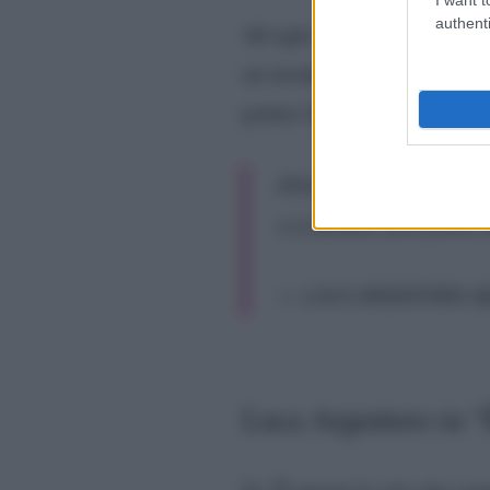
authenti
L
Ad ogni modo, il tweet di
un mondo social fatto di ost
potuto fare a meno di appre
Allora ti invito io! Qu
o a Milano sarò felice 
— LUCA ARGENTERO (@
Luca Argentero in “