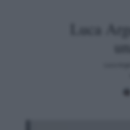
Luca Arge
un
Luca Arge
Premi invio per cercare o ESC per uscire