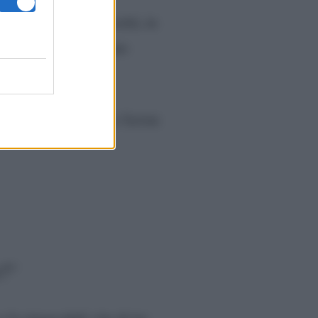
. Aldilà delle perplessità, in
 degli utenti non hanno
, ma se vuoi venire a Torino
?”