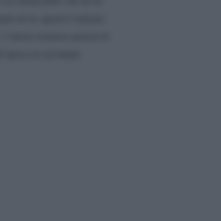
e le rimarcabili vite di tre
o di tre sportivi italiani:
 l’attore torinese narrerà le
ll’epoca in cui hanno