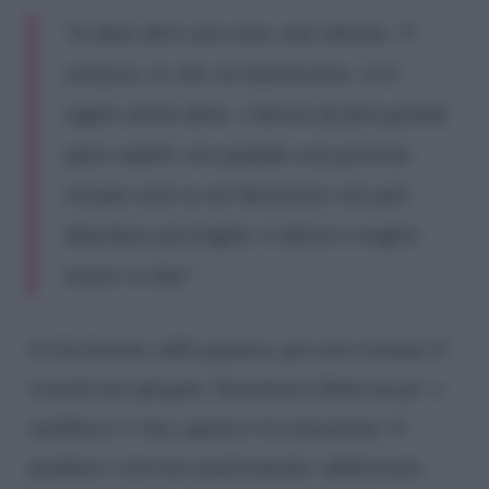
“Io devo dirti una cosa, stai attento. Ti
conosco, so che sei buonissimo. Io ti
voglio molto bene. L’amore fa fare grandi
passi avanti, ma quando una persona
rimane sola tu sai benissimo che può
diventare più fragile. E allora è meglio
essere in due”
Lo ha baciato sulla guancia, per non rovinare il
rossetto ha spiegato. Insomma è finita un po’ a
tarallucci e vino, questa è la sensazione: il
perdono è arrivato praticamente subitissimo.