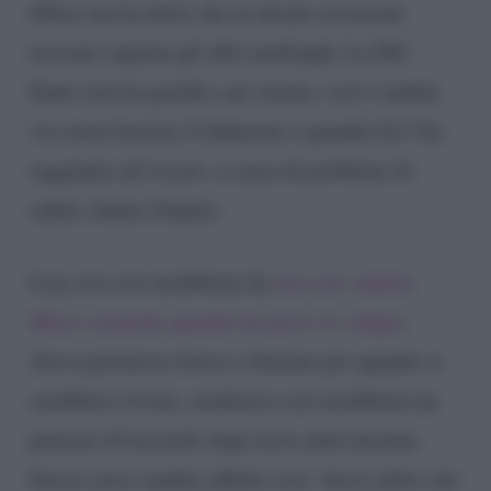
difese ma ha detto che in alcune occasioni
avevano ragione gli altri naufraghi. La Del
Santo non ha gradito, per niente, così è andata
via senza baciare il fidanzato e quando lui l’ha
raggiunta nel resort, a causa di problemi di
salute, hanno litigato.
Lory era così arrabbiata da
non aver aiutato
Marco neanche quando ha perso la valigia
.
Aveva promesso fuoco e fiamme per quando si
sarebbero riviste, sembrava così arrabbiata da
pensare di lasciarlo dopo nove anni insieme.
Invece non è andata affatto così. Aveva detto che