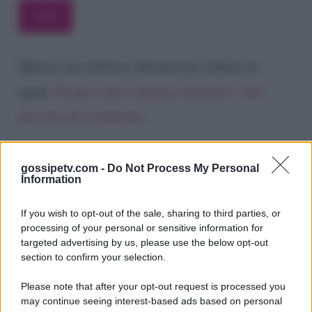
Questo sito utilizza Akismet per ridurre lo
spam.
Scopri come vengono elaborati i dati
derivati dai commenti
.
gossipetv.com -
Do Not Process My Personal
Information
If you wish to opt-out of the sale, sharing to third parties, or
processing of your personal or sensitive information for
targeted advertising by us, please use the below opt-out
section to confirm your selection.
Please note that after your opt-out request is processed you
Gossip e TV è un sito di MASTE S.r.l.
may continue seeing interest-based ads based on personal