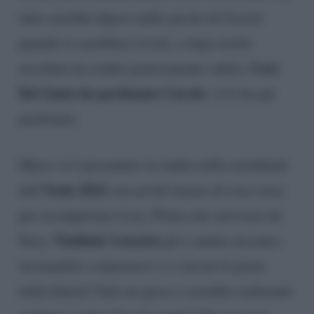
tutto sarebbe dipeso dalle parole di Cucolo
quando si sarebbero rivisti, e dopo averle
Lory
ascoltate ha ceduto praticamente subito.
Del Santo ha perdonato Cucolo
, sì lo ha già
perdonato.
Marco si è presentato in studio nella semifinale
Isola 2022
dell’
con un bel mazzo di rose rosse
per riconquistare Lory. Prima che arrivasse da
Vladimir Luxuria
Ilary,
gli è andata incontro
invitandolo a ripensarci e a varcare la porta
della libertà! Solo un gioco o avrebbe realmente