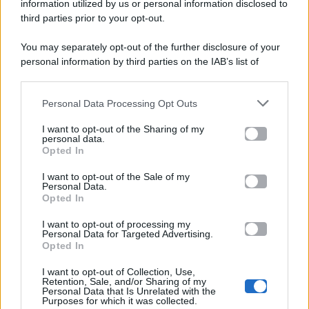
viale Luigi Majno n. 21 - 20129 Milano (MI)
information utilized by us or personal information disclosed to
P.Iva 10909580960
third parties prior to your opt-out.
You may separately opt-out of the further disclosure of your
personal information by third parties on the IAB’s list of
Categorie
downstream participants.
Gossip
Personal Data Processing Opt Outs
This information may also be disclosed by us to third parties
on the IAB’s List of Downstream Participants that may further
I want to opt-out of the Sharing of my
Televisione
disclose it to other third parties.
personal data.
Opted In
Please note that this website/app uses one or more Google
services and may gather and store information including but
I want to opt-out of the Sale of my
Programmi TV
Personal Data.
not limited to your visit or usage behaviour. You may click to
Opted In
grant or deny consent to Google and its third-party tags to
Amici
use your data for below specified purposes in below Google
I want to opt-out of processing my
consent section.
Personal Data for Targeted Advertising.
Opted In
Ballando Con Le Stelle
I want to opt-out of Collection, Use,
Retention, Sale, and/or Sharing of my
Grande Fratello
Personal Data that Is Unrelated with the
Purposes for which it was collected.