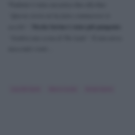
Vladimir è stata sarcastica fino alla fine:
“Questa storia mi ha fatto commuovere le
Nicola Savino è stato più pungente
ascelle”
.
:
“Sembra una scena di The Lady”
. E non aveva
mica tutti i torti…
Lory Del Santo
Marco Cucolo
Nicola Savino