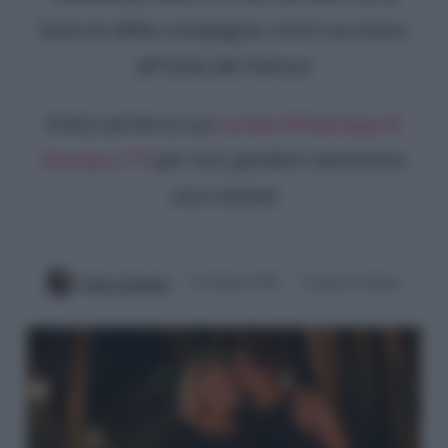
braccia della compagna: cos'è successo
all'Isola dei Famosi
Entra anche tu sul
canale WhatsApp di
Gossip e TV
per non perderti nemmeno
una notizia!
Ilaria Columpsi
21 Giugno 2022
3 minuti di lettura