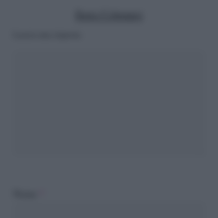
Ilaria Columpsi
Lascia una risposta
Nome
*