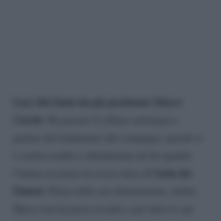
Lory Del Santo ha già perdonato Marco
Cucolo
. Ha passato le ultime settimane a
parlare del tradimento del compagno, perché si
è sentita tradita e abbandonata da lui quando
Isola dei
l’hanno accusata di essere falsa all’
Famosi
. Prima della sua eliminazione, infatti,
Marco non ha preso in tutto e per tutto le sue