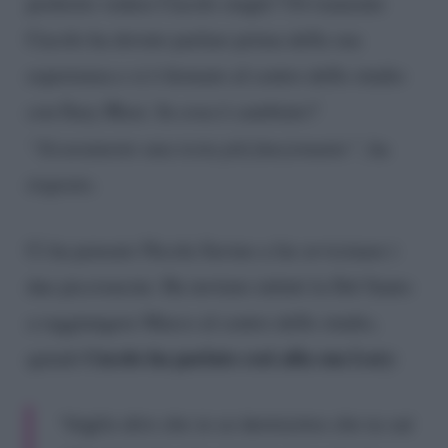
preferito vedere Cucolo single? Ovviamente
Cucolo ha dovuto parlare prima della sua
esperienza e si è fermato al centro dello studio
con Ilary Blasi. In cosa è cambiato?
“Sicuramente una testa più funzionante”
, ha
risposto.
Ci ha pensato Nicola Savino a far avvicinare i
due piccioncini. Ha invitato infatti la Del Santo
a raggiungere Marco al centro dello studio,
Cucolo ha parlato così alla sua Lory
quindi
:
“Voglio dire che io so benissimo che tu sai