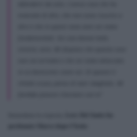
difenderti da sola. L’unica cosa che ho
mancato di dire, che non sono riuscito a
dire è che in questi nove anni sei stata
fondamentale. Sei una donna leale,
sincera, vera. Mi dispiace che questa cosa
non sia arrivata e che sei stata attaccata.
Io so benissimo come sei. Di questo ti
chiedo scusa, penso di aver sbagliato. Mi
farebbe piacere ritornare con te”
Lory Del Santo ha
Immediata la risposta,
perdonato Marco dopo l’Isola
: